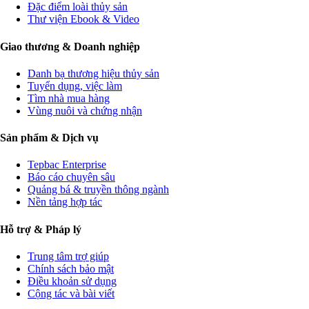
Đặc điểm loài thủy sản
Thư viện Ebook & Video
Giao thương & Doanh nghiệp
Danh bạ thương hiệu thủy sản
Tuyển dụng, việc làm
Tìm nhà mua hàng
Vùng nuôi và chứng nhận
Sản phẩm & Dịch vụ
Tepbac Enterprise
Báo cáo chuyên sâu
Quảng bá & truyền thông ngành
Nền tảng hợp tác
Hỗ trợ & Pháp lý
Trung tâm trợ giúp
Chính sách bảo mật
Điều khoản sử dụng
Cộng tác và bài viết