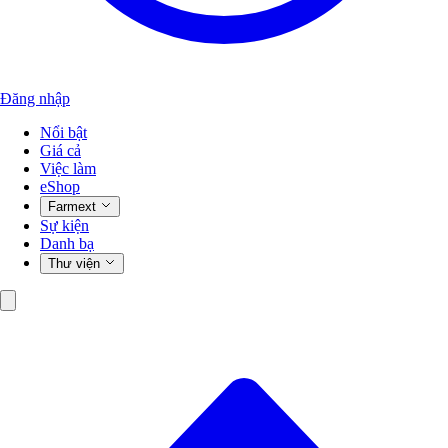
Đăng nhập
Nổi bật
Giá cả
Việc làm
eShop
Farmext
Sự kiện
Danh bạ
Thư viện