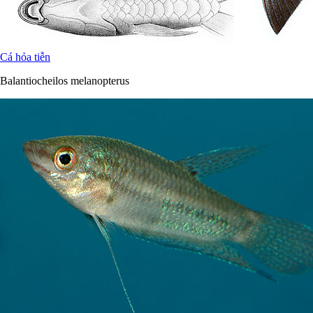
Cá hỏa tiễn
Balantiocheilos melanopterus