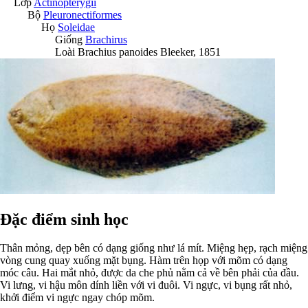
Lớp
Actinopterygii
Bộ
Pleuronectiformes
Họ
Soleidae
Giống
Brachirus
Loài
Brachius panoides
Bleeker, 1851
Đặc điểm sinh học
Thân mỏng, dẹp bên có dạng giống như lá mít. Miệng hẹp, rạch miệng
vòng cung quay xuống mặt bụng. Hàm trên họp với mõm có dạng
móc câu. Hai mắt nhỏ, được da che phủ nằm cả về bên phải của đầu.
Vi lưng, vi hậu môn dính liền với vi đuôi. Vi ngực, vi bụng rất nhỏ,
khởi điểm vi ngực ngay chóp mõm.