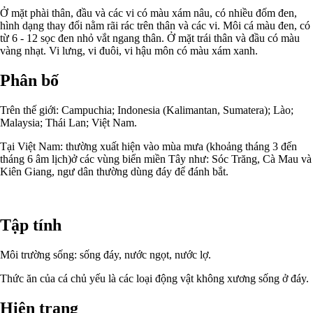
Ở mặt phài thân, đầu và các vi có màu xám nâu, có nhiều đốm đen,
hình dạng thay đổi nằm rãi rác trên thân và các vi. Môi cá màu đen, có
từ 6 - 12 sọc đen nhỏ vắt ngang thân. Ở mặt trái thân và đầu có màu
vàng nhạt. Vi lưng, vi đuôi, vi hậu môn có màu xám xanh.
Phân bố
Trên thế giới: Campuchia; Indonesia (Kalimantan, Sumatera); Lào;
Malaysia; Thái Lan; Việt Nam.
Tại Việt Nam: thường xuất hiện vào mùa mưa (khoảng tháng 3 đến
tháng 6 âm lịch)ở các vùng biển miền Tây như: Sóc Trăng, Cà Mau và
Kiên Giang, ngư dân thường dùng đáy để đánh bắt.
Tập tính
Môi trường sống: sống đáy, nước ngọt, nước lợ.
Thức ăn của cá chủ yếu là các loại động vật không xương sống ở đáy.
Hiện trạng