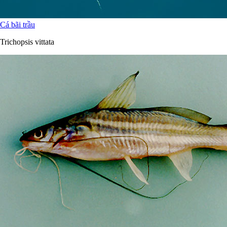
Cá bãi trầu
Trichopsis vittata