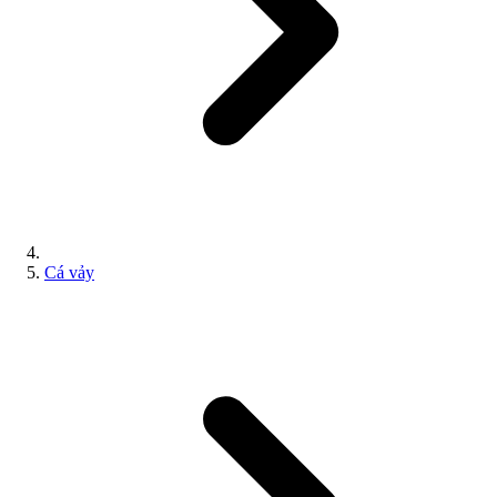
Cá vảy