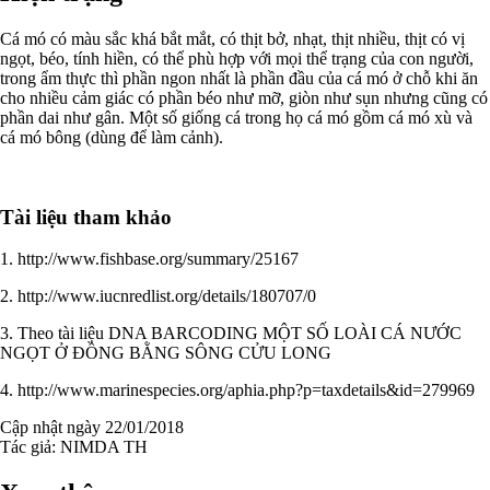
Cá mó có màu sắc khá bắt mắt, có thịt bở, nhạt, thịt nhiều, thịt có vị
ngọt, béo, tính hiền, có thể phù hợp với mọi thể trạng của con người,
trong ẩm thực thì phần ngon nhất là phần đầu của cá mó ở chỗ khi ăn
cho nhiều cảm giác có phần béo như mỡ, giòn như sụn nhưng cũng có
phần dai như gân. Một số giống cá trong họ cá mó gồm cá mó xù và
cá mó bông (dùng để làm cảnh).
Tài liệu tham khảo
1. http://www.fishbase.org/summary/25167
2. http://www.iucnredlist.org/details/180707/0
3. Theo tài liệu DNA BARCODING MỘT SỐ LOÀI CÁ NƯỚC
NGỌT Ở ĐỒNG BẰNG SÔNG CỬU LONG
4. http://www.marinespecies.org/aphia.php?p=taxdetails&id=279969
Cập nhật ngày 22/01/2018
Tác giả:
NIMDA TH