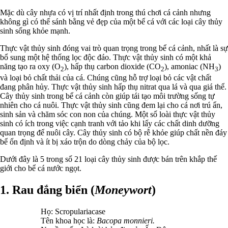
Mặc dù cây nhựa có vị trí nhất định trong thú chơi cá cảnh nhưng
không gì có thể sánh bằng vẻ đẹp của một bể cá với các loại cây thủy
sinh sống khỏe mạnh.
Thực vật thủy sinh đóng vai trò quan trọng trong bể cá cảnh, nhất là sự
bổ sung một hệ thống lọc độc đáo. Thực vật thủy sinh có một khả
năng tạo ra oxy (O
), hấp thụ carbon dioxide (CO
), amoniac (NH
)
2
2
3
và loại bỏ chất thải của cá. Chúng cũng hỗ trợ loại bỏ các vật chất
đang phân hủy. Thực vật thủy sinh hấp thụ nitrat qua lá và qua giá thể.
Cây thủy sinh trong bể cá cảnh còn giúp tái tạo môi trường sống tự
nhiên cho cá nuôi. Thực vật thủy sinh cũng đem lại cho cá nơi trú ẩn,
sinh sản và chăm sóc con non của chúng. Một số loài thực vật thủy
sinh có ích trong việc cạnh tranh với tảo khi lấy các chất dinh dưỡng
quan trọng để nuôi cây. Cây thủy sinh có bộ rễ khỏe giúp chất nền đáy
bể ổn định và ít bị xáo trộn do dòng chảy của bộ lọc.
Dưới đây là 5 trong số 21 loại cây thủy sinh được bán trên khắp thế
giới cho bể cá nước ngọt.
1. Rau đắng biển (
Moneywort
)
Họ: Scropulariacase
Tên khoa học là:
Bacopa monnieri.