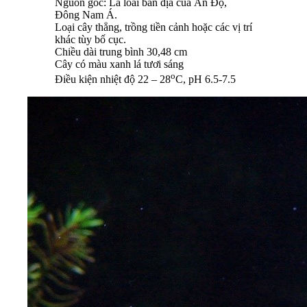
Nguồn gốc: Là loài bản địa của Ấn Độ,
Đông Nam Á.
Loại cây thẳng, trồng tiền cảnh hoặc các vị trí
khác tùy bố cục.
Chiều dài trung bình 30,48 cm
Cây có màu xanh lá tươi sáng
o
Điều kiện nhiệt độ 22 – 28
C, pH 6.5-7.5