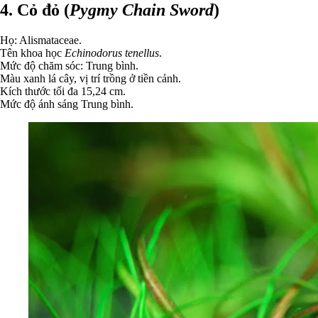
4. Cỏ đỏ (
Pygmy Chain Sword
)
Họ: Alismataceae.
Tên khoa học
Echinodorus tenellus
.
Mức độ chăm sóc: Trung bình.
Màu xanh lá cây, vị trí trồng ở tiền cảnh.
Kích thước tối đa 15,24 cm.
Mức độ ánh sáng Trung bình.