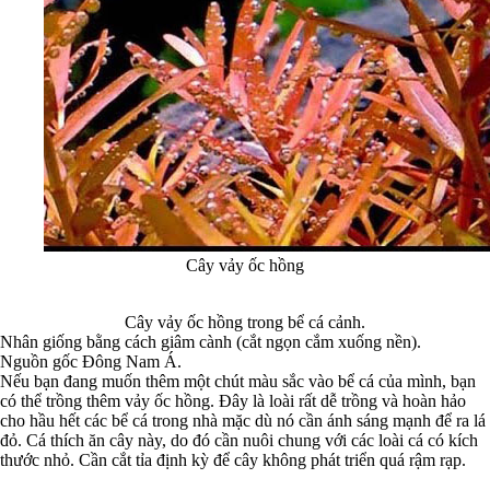
Cây vảy ốc hồng
Cây vảy ốc hồng trong bể cá cảnh.
Nhân giống bằng cách giâm cành (cắt ngọn cắm xuống nền).
Nguồn gốc Đông Nam Á.
Nếu bạn đang muốn thêm một chút màu sắc vào bể cá của mình, bạn
có thể trồng thêm vảy ốc hồng. Đây là loài rất dễ trồng và hoàn hảo
cho hầu hết các bể cá trong nhà mặc dù nó cần ánh sáng mạnh để ra lá
đỏ. Cá thích ăn cây này, do đó cần nuôi chung với các loài cá có kích
thước nhỏ. Cần cắt tỉa định kỳ để cây không phát triển quá rậm rạp.