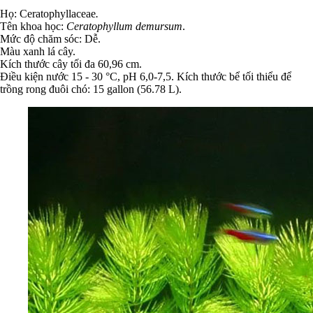
Họ: Ceratophyllaceae
.
Tên khoa học:
Ceratophyllum demursum
.
Mức độ chăm sóc: Dễ.
Màu xanh lá cây.
Kích thước cây tối đa 60,96 cm.
Điều kiện nước 15 - 30 °C, pH 6,0-7,5. Kích thước bể tối thiểu để
trồng rong đuôi chó: 15 gallon (56.78 L).