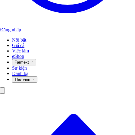
Đăng nhập
Nổi bật
Giá cả
Việc làm
eShop
Farmext
Sự kiện
Danh bạ
Thư viện