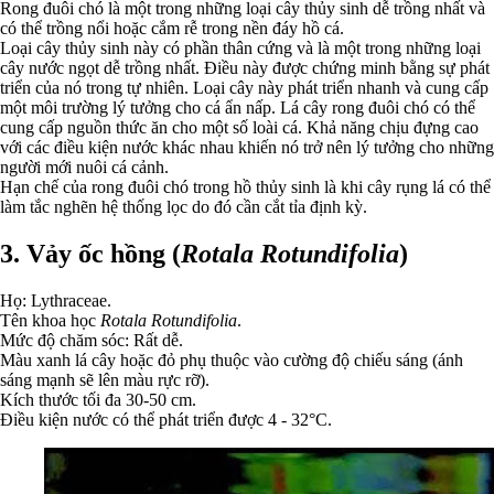
Rong đuôi chó là một trong những loại cây thủy sinh dễ trồng nhất và
có thể trồng nổi hoặc cắm rễ trong nền đáy hồ cá.
Loại cây thủy sinh này có phần thân cứng và là một trong những loại
cây nước ngọt dễ trồng nhất. Điều này được chứng minh bằng sự phát
triển của nó trong tự nhiên. Loại cây này phát triển nhanh và cung cấp
một môi trường lý tưởng cho cá ẩn nấp. Lá cây rong đuôi chó có thể
cung cấp nguồn thức ăn cho một số loài cá. Khả năng chịu đựng cao
với các điều kiện nước khác nhau khiến nó trở nên lý tưởng cho những
người mới nuôi cá cảnh.
Hạn chế của rong đuôi chó trong hồ thủy sinh là khi cây rụng lá có thể
làm tắc nghẽn hệ thống lọc do đó cần cắt tỉa định kỳ.
3. Vảy ốc hồng (
Rotala Rotundifolia
)
Họ: Lythraceae.
Tên khoa học
Rotala Rotundifolia
.
Mức độ chăm sóc: Rất dễ.
Màu xanh lá cây hoặc đỏ phụ thuộc vào cường độ chiếu sáng (ánh
sáng mạnh sẽ lên màu rực rỡ).
Kích thước tối đa 30-50 cm.
Điều kiện nước có thể phát triển được 4 - 32°C.