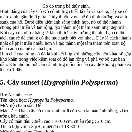
Cỏ đỏ trong bể thủy sinh.
Hình dáng của cây Cỏ Đỏ có những chiếc lá dài và xòe ra, cây sẽ có
màu xanh, gân đỏ ở giữa lá tùy thuộc vào chế độ dinh dưỡng và ánh
sáng của hồ. Dưới điều kiện ánh sáng thích hợp, nó có thể nhanh
chóng phát triển và lan rộng, tạo thành một thảm xanh nhạt đẹp mắt.
Khi cây còn nhỏ - bằng ½ kích thước cây trưởng thành - bạn có thể
tách các rễ để chúng có thể mọc tách biệt với nhau. Đây là cách nhanh
nhất để phát triển nhiều hơn và tạo thành một tấm thảm trên toàn bộ
tiền cảnh của bể cá của bạn.
Hạn chế của trồng cỏ đỏ là khi kết hợp với những cây nền khác sẽ gặp
khó khăn trong việc kiểm soát cỏ đỏ lan rộng và phá vỡ bố cục ban
đầu. Khi nhổ bỏ bớt cần cắt những mối nối của cây để không phải kéo
lên cả 1 dây.
5. Cây sunset (
Hygrophilia Polysperma
)
Họ: Acanthaceae.
Tên khoa học:
Hygrophila Polysperma.
Mức độ chăm sóc: Dễ .
Màu sắc: Thân cây có màu xanh tươi còn vân lá màu ánh hồng, vị trí
trồng hậu cảnh.
Cây có thân dài: Chiều cao : 10-60 cm, chiều rộng : 2-6 cm.
Thích hợp với 5-8 pH, nhiệt độ từ 18-30 °C.
Mức độ ánh sáng Trung bình.