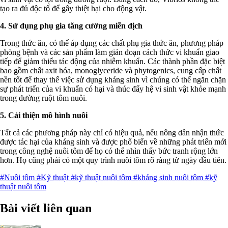
tạo ra đủ độc tố để gây thiệt hại cho động vật.
4. Sử dụng phụ gia tăng cường miễn dịch
Trong thức ăn, có thể áp dụng các chất phụ gia thức ăn, phương pháp
phòng bệnh và các sản phẩm làm gián đoạn cách thức vi khuẩn giao
tiếp để giảm thiểu tác động của nhiễm khuẩn. Các thành phần đặc biệt
bao gồm chất axit hóa, monoglyceride và phytogenics, cung cấp chất
nền tốt để thay thế việc sử dụng kháng sinh vì chúng có thể ngăn chặn
sự phát triển của vi khuẩn có hại và thúc đẩy hệ vi sinh vật khỏe mạnh
trong đường ruột tôm nuôi.
5. Cải thiện mô hình nuôi
Tất cả các phương pháp này chỉ có hiệu quả, nếu nông dân nhận thức
được tác hại của kháng sinh và được phổ biến về những phát triển mới
trong công nghệ nuôi tôm để họ có thể nhìn thấy bức tranh rộng lớn
hơn. Họ cũng phải có một quy trình nuôi tôm rõ ràng từ ngày đầu tiên.
#Nuôi tôm
#Kỹ thuật
#kỹ thuật nuôi tôm
#kháng sinh nuôi tôm
#kỹ
thuật nuôi tôm
Bài viết liên quan