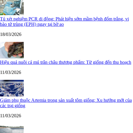
Tủ xét nghiệm PCR di động: Phát hiện sớm mầm bệnh đốm trắng, vi
bào tử trùng (EPH) ngay tại bờ ao
18/03/2026
Hiệu quả nuôi cá mú trân châu thương phẩm: Từ giống đến thu hoạch
11/03/2026
Giảm phụ thuộc Artemia trong sản xuất tôm giống: Xu hướng mới của
các trại giống
11/03/2026