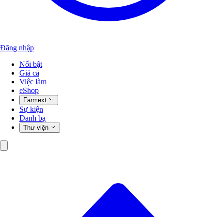
Đăng nhập
Nổi bật
Giá cả
Việc làm
eShop
Farmext
Sự kiện
Danh bạ
Thư viện