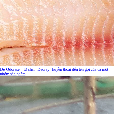
De-Odorase – từ chai “Deoray” huyền thoại đến tên gọi của cả một
nhóm sản phẩm