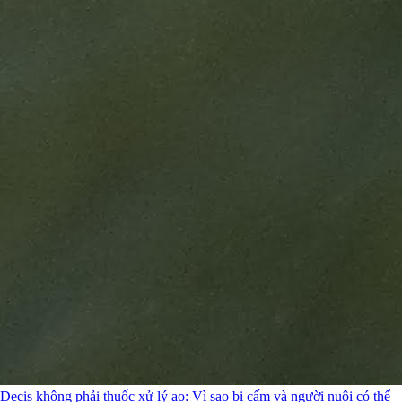
Decis không phải thuốc xử lý ao: Vì sao bị cấm và người nuôi có thể