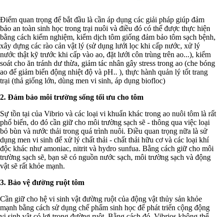
Điểm quan trọng để bắt đầu là cần áp dụng các giải pháp giúp đảm
bảo an toàn sinh học trong trại nuôi và điều đó có thể được thực hiện
bằng cách kiểm nghiệm, kiểm dịch tôm giống đảm bảo tôm sạch bệnh,
xây dựng các rào cản vật lý (sử dụng lưới lọc khi cấp nước, xử lý
nước thật kỹ trước khi cấp vào ao, đặt lưới côn trùng trên ao...), kiểm
soát cho ăn tránh dư thừa, giảm tác nhân gây stress trong ao (che bóng
ao để giảm biến động nhiệt độ và pH.. ), thực hành quản lý tốt trang
trại (thả giống lớn, dùng men vi sinh, áp dụng biofloc)
2. Đảm bảo môi trường sống tối ưu cho tôm
Sự tồn tại của Vibrio và các loại vi khuẩn khác trong ao nuôi tôm là rất
phổ biến, do đó cần giữ cho môi trường sạch sẽ - thông qua việc loại
bỏ bùn và nước thải trong quá trình nuôi. Điều quan trọng nữa là sử
dụng men vi sinh để xử lý chất thải - chất thải hữu cơ và các loại khí
độc khác như amoniac, nitrit và hydro sunfua. Bằng cách giữ cho môi
trường sạch sẽ, bạn sẽ có nguồn nước sạch, môi trường sạch và động
vật sẽ rất khỏe mạnh.
3. Bảo vệ đường ruột tôm
Cần giữ cho hệ vi sinh vật đường ruột của động vật thủy sản khỏe
mạnh bằng cách sử dụng chế phẩm sinh học để phát triển cộng động
vi sinh vật có lợi trong đường ruột. Bằng cách đó, Vibrios không thể