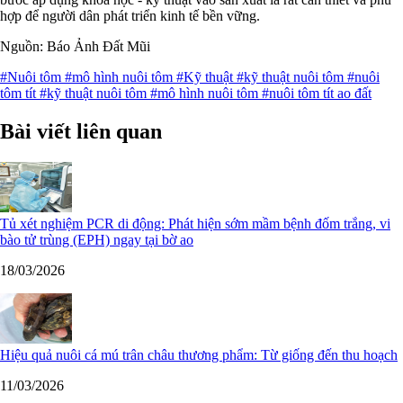
hợp để người dân phát triển kinh tế bền vững.
Nguồn: Báo Ảnh Đất Mũi
#Nuôi tôm
#mô hình nuôi tôm
#Kỹ thuật
#kỹ thuật nuôi tôm
#nuôi
tôm tít
#kỹ thuật nuôi tôm
#mô hình nuôi tôm
#nuôi tôm tít ao đất
Bài viết liên quan
Tủ xét nghiệm PCR di động: Phát hiện sớm mầm bệnh đốm trắng, vi
bào tử trùng (EPH) ngay tại bờ ao
18/03/2026
Hiệu quả nuôi cá mú trân châu thương phẩm: Từ giống đến thu hoạch
11/03/2026