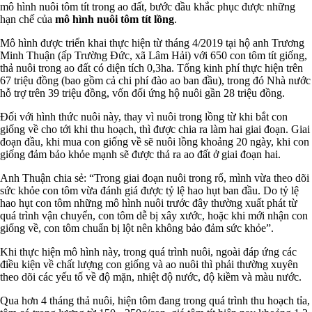
mô hình nuôi tôm tít trong ao đất, bước đầu khắc phục được những
hạn chế của
mô hình nuôi tôm tít lồng
.
Mô hình được triển khai thực hiện từ tháng 4/2019 tại hộ anh Trương
Minh Thuận (ấp Trường Đức, xã Lâm Hải) với 650 con tôm tít giống,
thả nuôi trong ao đất có diện tích 0,3ha. Tổng kinh phí thực hiện trên
67 triệu đồng (bao gồm cả chi phí đào ao ban đầu), trong đó Nhà nước
hỗ trợ trên 39 triệu đồng, vốn đối ứng hộ nuôi gần 28 triệu đồng.
Đối với hình thức nuôi này, thay vì nuôi trong lồng từ khi bắt con
giống về cho tới khi thu hoạch, thì được chia ra làm hai giai đoạn. Giai
đoạn đầu, khi mua con giống về sẽ nuôi lồng khoảng 20 ngày, khi con
giống đảm bảo khỏe mạnh sẽ được thả ra ao đất ở giai đoạn hai.
Anh Thuận chia sẻ: “Trong giai đoạn nuôi trong rổ, mình vừa theo dõi
sức khỏe con tôm vừa đánh giá được tỷ lệ hao hụt ban đầu. Do tỷ lệ
hao hụt con tôm những mô hình nuôi trước đây thường xuất phát từ
quá trình vận chuyển, con tôm dễ bị xây xước, hoặc khi mới nhận con
giống về, con tôm chuẩn bị lột nên không bảo đảm sức khỏe”.
Khi thực hiện mô hình này, trong quá trình nuôi, ngoài đáp ứng các
điều kiện về chất lượng con giống và ao nuôi thì phải thường xuyên
theo dõi các yếu tố về độ mặn, nhiệt độ nước, độ kiềm và màu nước.
Qua hơn 4 tháng thả nuôi, hiện tôm đang trong quá trình thu hoạch tỉa,