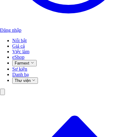
Đăng nhập
Nổi bật
Giá cả
Việc làm
eShop
Farmext
Sự kiện
Danh bạ
Thư viện