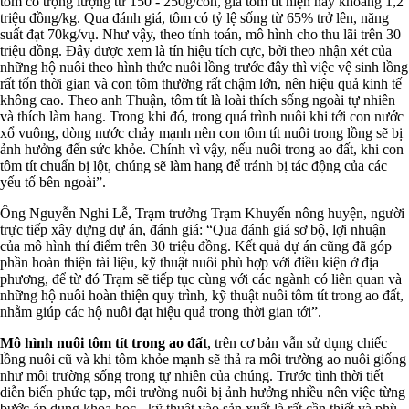
tôm có trọng lượng từ 150 - 250g/con, giá tôm tít hiện nay khoảng 1,2
triệu đồng/kg. Qua đánh giá, tôm có tỷ lệ sống từ 65% trở lên, năng
suất đạt 70kg/vụ. Như vậy, theo tính toán, mô hình cho thu lãi trên 30
triệu đồng. Đây được xem là tín hiệu tích cực, bởi theo nhận xét của
những hộ nuôi theo hình thức nuôi lồng trước đây thì việc vệ sinh lồng
rất tốn thời gian và con tôm thường rất chậm lớn, nên hiệu quả kinh tế
không cao. Theo anh Thuận, tôm tít là loài thích sống ngoài tự nhiên
và thích làm hang. Trong khi đó, trong quá trình nuôi khi tới con nước
xổ vuông, dòng nước chảy mạnh nên con tôm tít nuôi trong lồng sẽ bị
ảnh hưởng đến sức khỏe. Chính vì vậy, nếu nuôi trong ao đất, khi con
tôm tít chuẩn bị lột, chúng sẽ làm hang để tránh bị tác động của các
yếu tố bên ngoài”.
Ông Nguyễn Nghi Lễ, Trạm trưởng Trạm Khuyến nông huyện, người
trực tiếp xây dựng dự án, đánh giá: “Qua đánh giá sơ bộ, lợi nhuận
của mô hình thí điểm trên 30 triệu đồng. Kết quả dự án cũng đã góp
phần hoàn thiện tài liệu, kỹ thuật nuôi phù hợp với điều kiện ở địa
phương, để từ đó Trạm sẽ tiếp tục cùng với các ngành có liên quan và
những hộ nuôi hoàn thiện quy trình, kỹ thuật nuôi tôm tít trong ao đất,
nhằm giúp các hộ nuôi đạt hiệu quả trong thời gian tới”.
Mô hình nuôi tôm tít trong ao đất
, trên cơ bản vẫn sử dụng chiếc
lồng nuôi cũ và khi tôm khỏe mạnh sẽ thả ra môi trường ao nuôi giống
như môi trường sống trong tự nhiên của chúng. Trước tình thời tiết
diễn biến phức tạp, môi trường nuôi bị ảnh hưởng nhiều nên việc từng
bước áp dụng khoa học - kỹ thuật vào sản xuất là rất cần thiết và phù