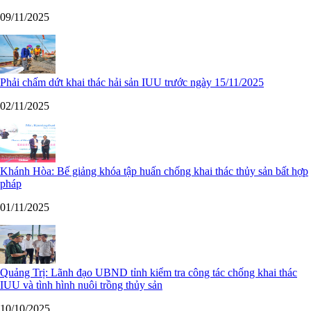
09/11/2025
Phải chấm dứt khai thác hải sản IUU trước ngày 15/11/2025
02/11/2025
Khánh Hòa: Bế giảng khóa tập huấn chống khai thác thủy sản bất hợp
pháp
01/11/2025
Quảng Trị: Lãnh đạo UBND tỉnh kiểm tra công tác chống khai thác
IUU và tình hình nuôi trồng thủy sản
10/10/2025