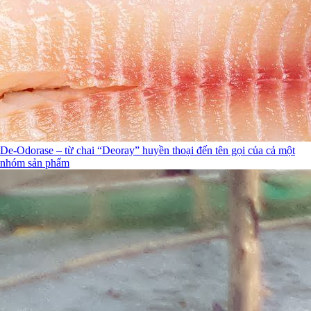
De-Odorase – từ chai “Deoray” huyền thoại đến tên gọi của cả một
nhóm sản phẩm