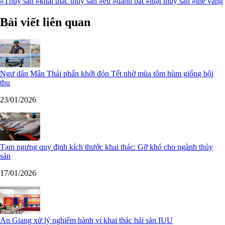
#Thủy sản
#khai thác thủy sản
#eu
#đánh bắt
#luật thủy sản
#thẻ vàng
Bài viết liên quan
Ngư dân Mân Thái phấn khởi đón Tết nhờ mùa tôm hùm giống bội
thu
23/01/2026
Tạm ngưng quy định kích thước khai thác: Gỡ khó cho ngành thủy
sản
17/01/2026
An Giang xử lý nghiêm hành vi khai thác hải sản IUU