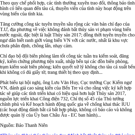
Theo quy chế phối hợp, các tỉnh thường xuyên trao đổi, thông báo tình
hình có liên quan đến tàu cá, thuyền viên của tỉnh này hoạt động trên
vùng biển của tỉnh kia.
Tăng cường công tác tuyên truyền sâu rộng các văn bản chỉ đạo của
T.Ư, địa phương về việc không đánh bắt thủy sản vi phạm vùng biển
nước ngoài, đặc biệt là luật Thủy sản 2017; đồng thời tuyên truyền cho
ngư dân biết ranh giới vùng biển VN với các nước, nhất là khu vực
chưa phân định, chồng lấn, nhạy cảm.
Chỉ đạo bộ đội biên phòng làm tốt công tác tuần tra kiểm soát, đăng
ký, kiểm chứng phương tiện xuất, nhập bến tại các đồn biên phòng,
trạm kiểm soát biên phòng; kiên quyết xử lý không cho tàu cá xuất bến
khi không có đủ giấy tờ, trang thiết bị theo quy định...
Phát biểu tại hội nghị, ông Lưu Văn Huy, Cục trưởng Cục Kiểm ngư
VN, đánh giá cao sáng kiến của Bến Tre và cho rằng việc ký kết hợp
tác sẽ giúp các tỉnh triển khai có hiệu quả hơn luật Thủy sản 2017,
nguồn lực triển khai Công điện 732, Chỉ thị số 45 của Thủ tướng
chính phủ và Kế hoạch hành động quốc gia về chống khai thác IUU
(các hoạt động đánh bắt cá bất hợp pháp, không có báo cáo và không
được quản lý của Ủy ban Châu Âu - EC ban hành)...
Nguồn: Báo Thanh Niên