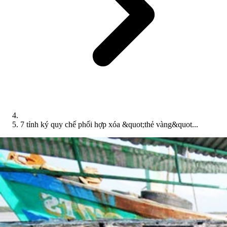
7 tỉnh ký quy chế phối hợp xóa &quot;thẻ vàng&quot...