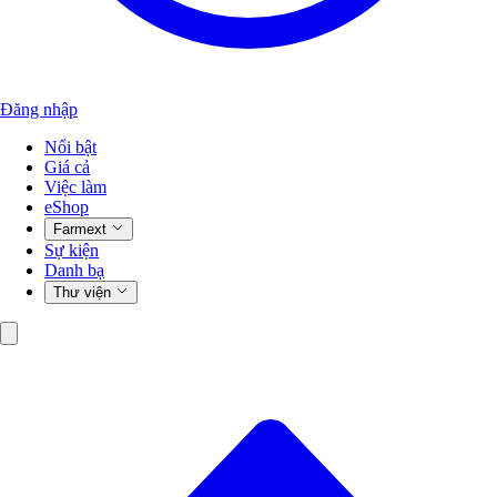
Đăng nhập
Nổi bật
Giá cả
Việc làm
eShop
Farmext
Sự kiện
Danh bạ
Thư viện