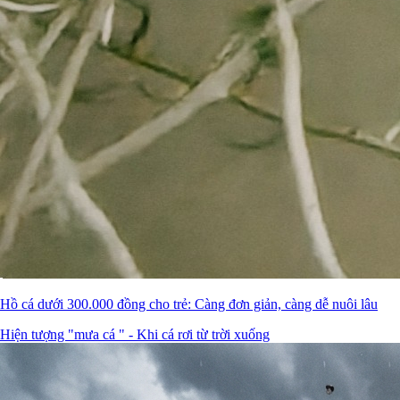
Hồ cá dưới 300.000 đồng cho trẻ: Càng đơn giản, càng dễ nuôi lâu
Hiện tượng "mưa cá " - Khi cá rơi từ trời xuống