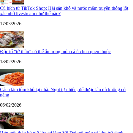
Cú hích từ TikTok Shop: Hải sản khô và nước mắm truyền thống lột
xác nhờ livestream như thế nào?
17/03/2026
Độc tố “tử thần” có thể ẩn trong món cá ủ chua quen thuộc
18/02/2026
Cách làm tôm khô tại nhà: Ngọt tự nhiên, để được lâu dù không có
nắng
06/02/2026
Hơn nửa thập kỷ giữ lửa tại làng Vũ Đại với món cá kho trứ danh