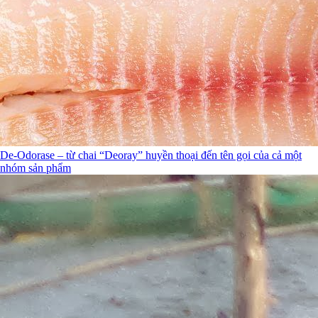
De-Odorase – từ chai “Deoray” huyền thoại đến tên gọi của cả một
nhóm sản phẩm