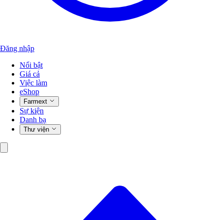
Đăng nhập
Nổi bật
Giá cả
Việc làm
eShop
Farmext
Sự kiện
Danh bạ
Thư viện