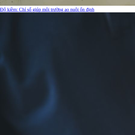
Độ kiềm: Chỉ số giúp môi trường ao nuôi ổn định