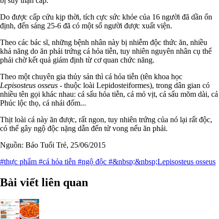
bị suy thận cấp.
Do được cấp cứu kịp thời, tích cực sức khỏe của 16 người đã dần ổn
định, đến sáng 25-6 đã có một số người được xuất viện.
Theo các bác sĩ, những bệnh nhân này bị nhiễm độc thức ăn, nhiều
khả năng do ăn phải trứng cá hỏa tiễn, tuy nhiên nguyên nhân cụ thể
phải chờ kết quả giám định từ cơ quan chức năng.
Theo một chuyên gia thủy sản thì cá hỏa tiễn (tên khoa học
Lepisosteus osseus
- thuộc loài Lepidosteiformes), trong dân gian có
nhiều tên gọi khác nhau: cá sấu hỏa tiễn, cá mỏ vịt, cá sấu mõm dài, cá
Phúc lộc thọ, cá nhái đốm...
Thịt loài cá này ăn được, rất ngon, tuy nhiên trứng của nó lại rất độc,
có thể gây ngộ độc nặng dẫn đến tử vong nếu ăn phải.
Nguồn: Báo Tuổi Trẻ, 25/06/2015
#thực phẩm
#cá hỏa tiễn
#ngộ độc
#&nbsp;&nbsp;Lepisosteus osseus
Bài viết liên quan