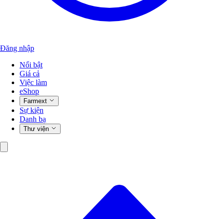
Đăng nhập
Nổi bật
Giá cả
Việc làm
eShop
Farmext
Sự kiện
Danh bạ
Thư viện