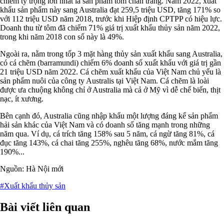
chiếm tỷ trọng lớn nhất là sản phẩm tôm chân trắng. Năm 2022, xuất
khẩu sản phẩm này sang Australia đạt 259,5 triệu USD, tăng 171% so
với 112 triệu USD năm 2018, trước khi Hiệp định CPTPP có hiệu lực.
Doanh thu từ tôm đã chiếm 71% giá trị xuất khẩu thủy sản năm 2022,
trong khi năm 2018 con số này là 49%.
Ngoài ra, nằm trong tốp 3 mặt hàng thủy sản xuất khẩu sang Australia,
có cá chẽm (barramundi) chiếm 6% doanh số xuất khẩu với giá trị gần
21 triệu USD năm 2022. Cá chẽm xuất khẩu của Việt Nam chủ yếu là
sản phẩm nuôi của công ty Australis tại Việt Nam. Cá chẽm là loài
được ưa chuộng không chỉ ở Australia mà cả ở Mỹ vì dễ chế biến, thịt
nạc, ít xương.
Bên cạnh đó, Australia cũng nhập khẩu một lượng đáng kể sản phẩm
hải sản khác của Việt Nam và có doanh số tăng mạnh trong những
năm qua. Ví dụ, cá trích tăng 158% sau 5 năm, cá ngừ tăng 81%, cá
đục tăng 143%, cá chai tăng 255%, nghêu tăng 68%, nước mắm tăng
190%...
Nguồn: Hà Nội mới
#Xuất khẩu thủy sản
Bài viết liên quan