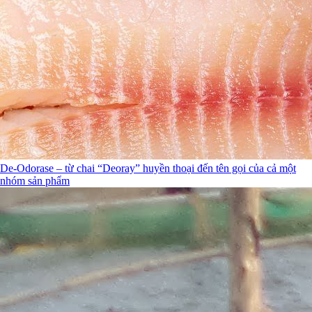
De-Odorase – từ chai “Deoray” huyền thoại đến tên gọi của cả một
nhóm sản phẩm