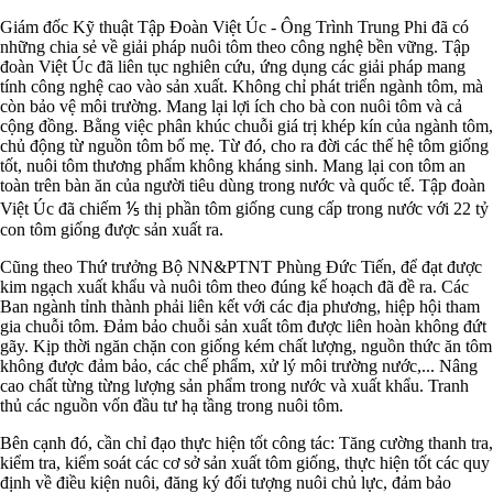
Giám đốc Kỹ thuật Tập Đoàn Việt Úc - Ông Trình Trung Phi đã có
những chia sẻ về giải pháp nuôi tôm theo công nghệ bền vững. Tập
đoàn Việt Úc đã liên tục nghiên cứu, ứng dụng các giải pháp mang
tính công nghệ cao vào sản xuất. Không chỉ phát triển ngành tôm, mà
còn bảo vệ môi trường. Mang lại lợi ích cho bà con nuôi tôm và cả
cộng đồng. Bằng việc phân khúc chuỗi giá trị khép kín của ngành tôm,
chủ động từ nguồn tôm bố mẹ. Từ đó, cho ra đời các thế hệ tôm giống
tốt, nuôi tôm thương phẩm không kháng sinh. Mang lại con tôm an
toàn trên bàn ăn của người tiêu dùng trong nước và quốc tế. Tập đoàn
Việt Úc đã chiếm ⅕ thị phần tôm giống cung cấp trong nước với 22 tỷ
con tôm giống được sản xuất ra.
Cũng theo Thứ trưởng Bộ NN&PTNT Phùng Đức Tiến, để đạt được
kim ngạch xuất khẩu và nuôi tôm theo đúng kế hoạch đã đề ra. Các
Ban ngành tỉnh thành phải liên kết với các địa phương, hiệp hội tham
gia chuỗi tôm. Đảm bảo chuỗi sản xuất tôm được liên hoàn không đứt
gãy. Kịp thời ngăn chặn con giống kém chất lượng, nguồn thức ăn tôm
không được đảm bảo, các chế phẩm, xử lý môi trường nước,... Nâng
cao chất từng từng lượng sản phẩm trong nước và xuất khẩu. Tranh
thủ các nguồn vốn đầu tư hạ tầng trong nuôi tôm.
Bên cạnh đó, cần chỉ đạo thực hiện tốt công tác: Tăng cường thanh tra,
kiểm tra, kiểm soát các cơ sở sản xuất tôm giống, thực hiện tốt các quy
định về điều kiện nuôi, đăng ký đối tượng nuôi chủ lực, đảm bảo