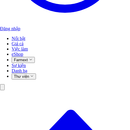
Đăng nhập
Nổi bật
Giá cả
Việc làm
eShop
Farmext
Sự kiện
Danh bạ
Thư viện