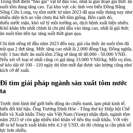
Trong thời điểm “bão giá” vật tư đầu vào, nhất là giai đoạn giá thức ăn
nuôi tôm đang tăng cao. Tại khu vực các tỉnh ven biển Đồng Bằng
Sông Cửu Long, vụ tôm nước lợ năm 2023 đã qua mấy tháng nay như
nhiều diện tích ao vẫn chưa thả hết tôm giống. Bên cạnh đó,
thiếu
nước mặn, khó xử lý môi trường ao, dịch bệnh xuất hiện nhiều.
Khó khăn lớn nhất chính là chi phí đầu vào tăng cao, nhất là giá thức
ăn nuôi tôm liên tục tăng suốt thời gian qua.
Chỉ tính riêng từ đầu năm 2023 đến nay, giá của thức ăn nuôi tôm đã
trải qua 2 đợt tăng. Mức tăng cao nhất là 2.000 đồng/1kg. Đồng nghĩa,
việc 1 bao thức ăn nuôi tôm 25kg sẽ tăng từ 40.000 - 50.000 VNĐ.
Nếu xét về loại rẻ nhất cũng có giá tăng 33.000 VNĐ/kg. Mỗi vụ tôm,
sẽ kéo dài từ 100 - 110 ngày thì tôm mới đạt được sản lượng cũng như
kích cỡ để xuất.
Đi tìm giải pháp ngành sản xuất tôm nước
ta
Trước tình hình thế giới biến động do chiến tranh, lạm phát kinh tế,
biến đổi khí hậu. Ông Trương Đình Hòe - Tổng thư ký Hiệp hội Chế
biến và Xuất khẩu Thủy sản Việt Nam (Vasep) nhận định, ngành tôm
năm 2023 sẽ còn gặp nhiều khó khăn về tiêu thụ xuất khẩu. Với việc
đề ra kế hoạch xuất khẩu trên 4.3 tỷ USD, do đó chúng ta cần phải nỗ
lực hơn nhiều.