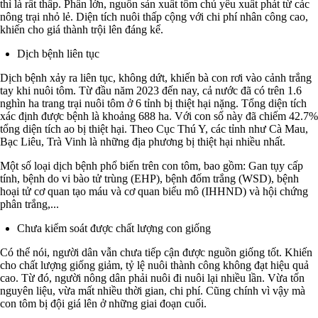
thì là rất thấp. Phần lớn, nguồn sản xuất tôm chủ yếu xuất phát từ các
nông trại nhỏ lẻ. Diện tích nuôi thấp cộng với chi phí nhân công cao,
khiến cho giá thành trội lên đáng kể.
Dịch bệnh liên tục
Dịch bệnh xảy ra liên tục, không dứt, khiến bà con rơi vào cảnh trắng
tay khi nuôi tôm. Từ đầu năm 2023 đến nay, cả nước đã có trên 1.6
nghìn ha trang trại nuôi tôm ở 6 tỉnh bị thiệt hại nặng. Tổng diện tích
xác định được bệnh là khoảng 688 ha. Với con số này đã chiếm 42.7%
tổng diện tích ao bị thiệt hại. Theo Cục Thú Y, các tỉnh như Cà Mau,
Bạc Liêu, Trà Vinh là những địa phương bị thiệt hại nhiều nhất.
Một số loại dịch bệnh phổ biến trên con tôm, bao gồm: Gan tụy cấp
tính, bệnh do vi bào tử trùng (EHP), bệnh đốm trắng (WSD), bệnh
hoại tử cơ quan tạo máu và cơ quan biểu mô (IHHND) và hội chứng
phân trắng,...
Chưa kiểm soát được chất lượng con giống
Có thể nói, người dân vẫn chưa tiếp cận được nguồn giống tốt. Khiến
cho chất lượng giống giảm, tỷ lệ nuôi thành công không đạt hiệu quả
cao. Từ đó, người nông dân phải nuôi đi nuôi lại nhiều lần. Vừa tốn
nguyên liệu, vừa mất nhiều thời gian, chi phí. Cũng chính vì vậy mà
con tôm bị đội giá lên ở những giai đoạn cuối.