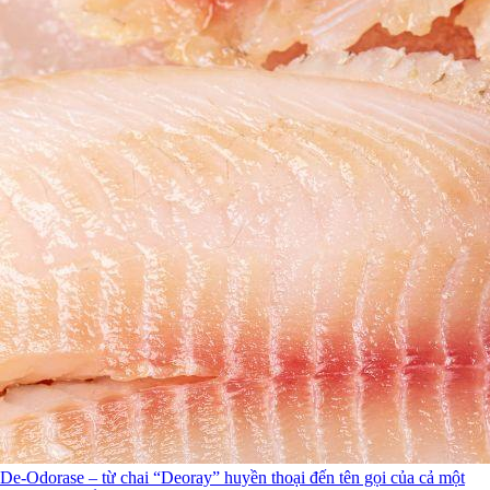
De-Odorase – từ chai “Deoray” huyền thoại đến tên gọi của cả một