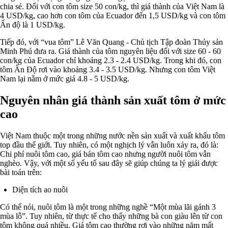
chia sẻ. Đối với con tôm size 50 con/kg, thì giá thành của Việt Nam là
4 USD/kg, cao hơn con tôm của Ecuador đến 1,5 USD/kg và con tôm
Ấn độ là 1 USD/kg.
Tiếp đó, với “vua tôm” Lê Văn Quang - Chủ tịch Tập đoàn Thủy sản
Minh Phú đưa ra. Giá thành của tôm nguyên liệu đối với size 60 - 60
con/kg của Ecuador chỉ khoảng 2.3 - 2.4 USD/kg. Trong khi đó, con
tôm Ấn Độ rơi vào khoảng 3.4 - 3.5 USD/kg. Nhưng con tôm Việt
Nam lại nằm ở mức giá 4.8 - 5 USD/kg.
Nguyên nhân giá thành sản xuất tôm ở mức
cao
Việt Nam thuộc một trong những nước nền sản xuất và xuất khẩu tôm
top đầu thế giới. Tuy nhiên, có một nghịch lý vẫn luôn xảy ra, đó là:
Chi phí nuôi tôm cao, giá bán tôm cao nhưng người nuôi tôm vẫn
nghèo. Vậy, với một số yếu tố sau đây sẽ giúp chúng ta lý giải được
bài toán trên:
Diện tích ao nuôi
Có thể nói, nuôi tôm là một trong những nghề “Một mùa lãi gánh 3
mùa lỗ”. Tuy nhiên, từ thực tế cho thấy những bà con giàu lên từ con
tôm không quá nhiều. Giá tôm cao thường rơi vào những năm mất