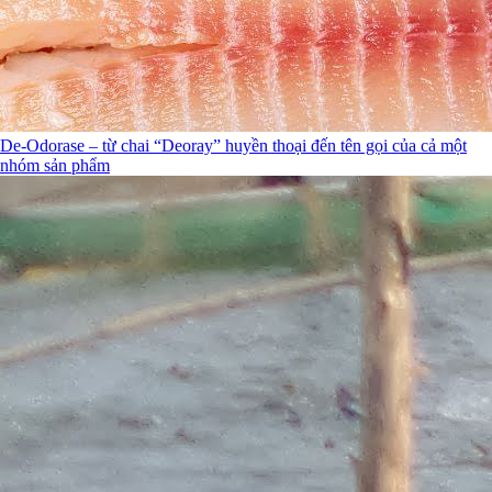
De-Odorase – từ chai “Deoray” huyền thoại đến tên gọi của cả một
nhóm sản phẩm