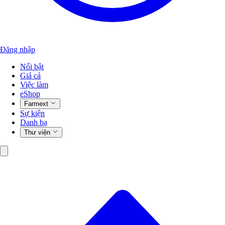
Đăng nhập
Nổi bật
Giá cả
Việc làm
eShop
Farmext
Sự kiện
Danh bạ
Thư viện