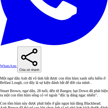
WhatsApp
Chia sẻ nhanh
Một ngư dân Anh đã vô tình bắt được con tôm hùm xanh siêu hiếm ở
Belfast Lough, coi đây là sự kiện đánh bắt để đời của mình .
Stuart Brown, ngư dân, 28 tuổi, đến từ Bangor, hạt Down đã phát hiện
ra một con tôm hùm sống có vẻ ngoài "độc lạ đáng ngạc nhiên".
Con tôm hùm này được phát hiện ở gần ngọn hải đăng Blackhead.
Anh Brown đã thả nó sau khi chụp ảnh vì nó nhỏ hơn kích thước đánh