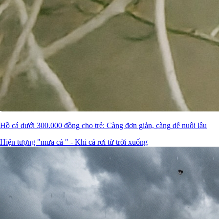
Hồ cá dưới 300.000 đồng cho trẻ: Càng đơn giản, càng dễ nuôi lâu
Hiện tượng "mưa cá " - Khi cá rơi từ trời xuống