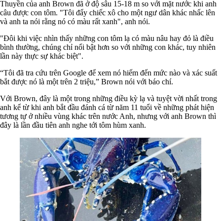
Thuyền của anh Brown đã ở độ sâu 15-18 m so với mặt nước khi anh
câu được con tôm. "Tôi đẩy chiếc xô cho một ngư dân khác nhấc lên
và anh ta nói rằng nó có màu rất xanh", anh nói.
"Đôi khi việc nhìn thấy những con tôm lạ có màu nâu hay đỏ là điều
bình thường, chúng chỉ nổi bật hơn so với những con khác, tuy nhiên
lần này thực sự khác biệt".
“Tôi đã tra cứu trên Google để xem nó hiếm đến mức nào và xác suất
bắt được nó là một trên 2 triệu,” Brown nói với báo chí.
Với Brown, đây là một trong những điều kỳ lạ và tuyệt vời nhất trong
anh kể từ khi anh bắt đầu đánh cá từ năm 11 tuổi về những phát hiện
tương tự ở nhiều vùng khác trên nước Anh, nhưng với anh Brown thì
đây là lần đầu tiên anh nghe tới tôm hùm xanh.