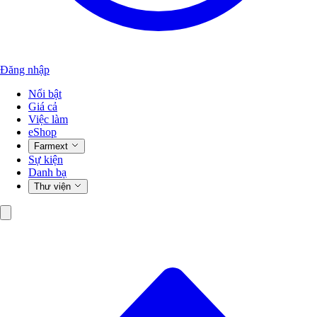
Đăng nhập
Nổi bật
Giá cả
Việc làm
eShop
Farmext
Sự kiện
Danh bạ
Thư viện