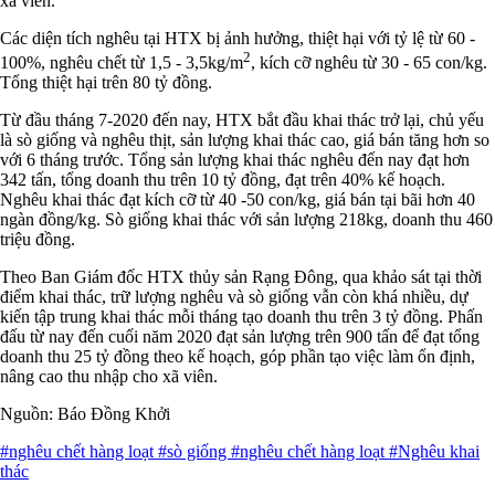
xã viên.
Các diện tích nghêu tại HTX bị ảnh hưởng, thiệt hại với tỷ lệ từ 60 -
2
100%, nghêu chết từ 1,5 - 3,5kg/m
, kích cỡ nghêu từ 30 - 65 con/kg.
Tổng thiệt hại trên 80 tỷ đồng.
Từ đầu tháng 7-2020 đến nay, HTX bắt đầu khai thác trở lại, chủ yếu
là sò giống và nghêu thịt, sản lượng khai thác cao, giá bán tăng hơn so
với 6 tháng trước. Tổng sản lượng khai thác nghêu đến nay đạt hơn
342 tấn, tổng doanh thu trên 10 tỷ đồng, đạt trên 40% kế hoạch.
Nghêu khai thác đạt kích cỡ từ 40 -50 con/kg, giá bán tại bãi hơn 40
ngàn đồng/kg. Sò giống khai thác với sản lượng 218kg, doanh thu 460
triệu đồng.
Theo Ban Giám đốc HTX thủy sản Rạng Đông, qua khảo sát tại thời
điểm khai thác, trữ lượng nghêu và sò giống vẫn còn khá nhiều, dự
kiến tập trung khai thác mỗi tháng tạo doanh thu trên 3 tỷ đồng. Phấn
đấu từ nay đến cuối năm 2020 đạt sản lượng trên 900 tấn để đạt tổng
doanh thu 25 tỷ đồng theo kế hoạch, góp phần tạo việc làm ổn định,
nâng cao thu nhập cho xã viên.
Nguồn: Báo Đồng Khởi
#nghêu chết hàng loạt
#sò giống
#nghêu chết hàng loạt
#Nghêu khai
thác