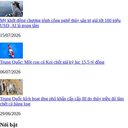
Mỹ khởi động chương trình công nghệ thủy sản trị giá tới 160 triệu
USD, AI là trọng tâm
15/07/2026
Trung Quốc: Một con cá Koi chốt giá kỷ lục 15,5 tỷ đồng
06/07/2026
Trung Quốc kích hoạt ứng phó khẩn cấp cấp III do thủy triều đỏ làm
chết cá hàng loạt
29/06/2026
Nổi bật