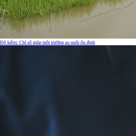
Độ kiềm: Chỉ số giúp môi trường ao nuôi ổn định