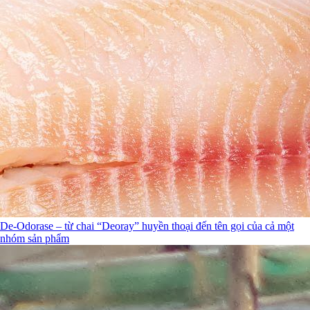
De-Odorase – từ chai “Deoray” huyền thoại đến tên gọi của cả một
nhóm sản phẩm