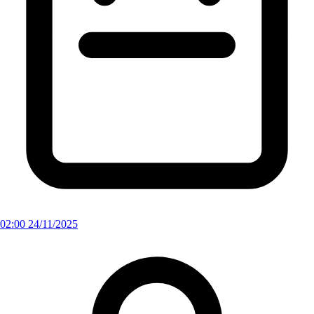
02:00 24/11/2025