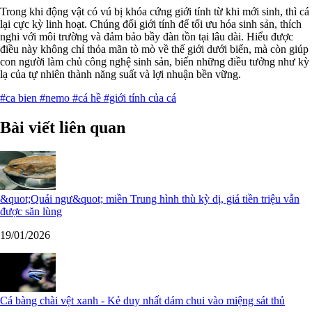
Trong khi động vật có vú bị khóa cứng giới tính từ khi mới sinh, thì cá
lại cực kỳ linh hoạt. Chúng đổi giới tính để tối ưu hóa sinh sản, thích
nghi với môi trường và đảm bảo bầy đàn tồn tại lâu dài. Hiểu được
điều này không chỉ thỏa mãn tò mò về thế giới dưới biển, mà còn giúp
con người làm chủ công nghệ sinh sản, biến những điều tưởng như kỳ
lạ của tự nhiên thành năng suất và lợi nhuận bền vững.
#ca bien
#nemo
#cá hề
#giới tính của cá
Bài viết liên quan
&quot;Quái ngư&quot; miền Trung hình thù kỳ dị, giá tiền triệu vẫn
được săn lùng
19/01/2026
Cá bàng chài vệt xanh - Kẻ duy nhất dám chui vào miệng sát thủ