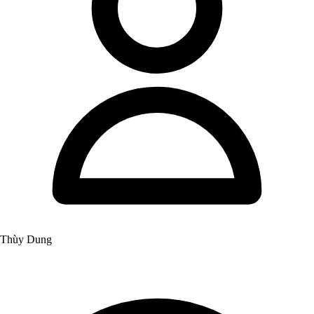
Thùy Dung