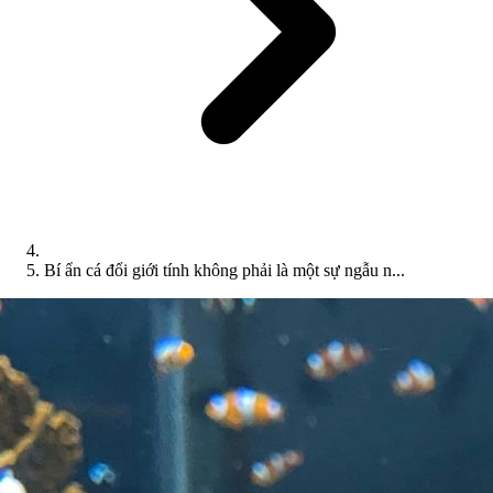
Bí ẩn cá đổi giới tính không phải là một sự ngẫu n...