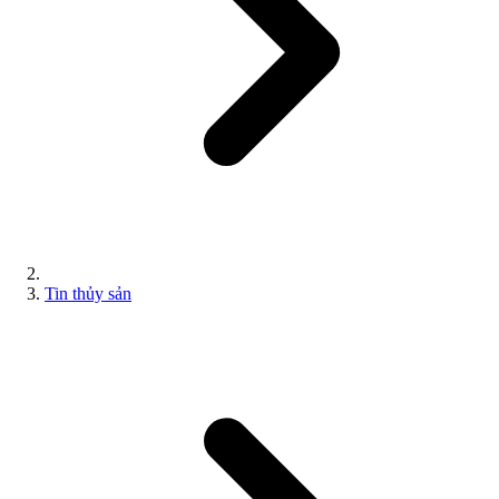
Tin thủy sản