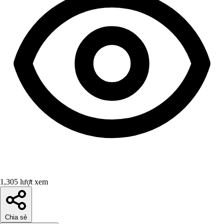
1,305 lượt xem
Chia sẻ