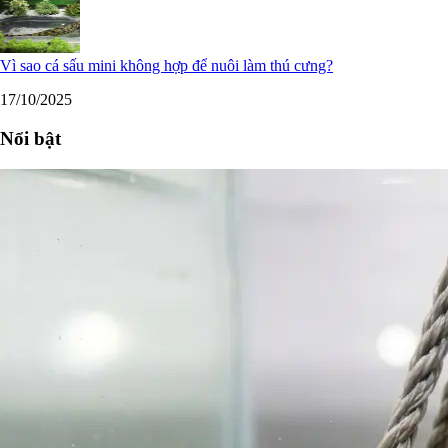
Vì sao cá sấu mini không hợp để nuôi làm thú cưng?
17/10/2025
Nổi bật