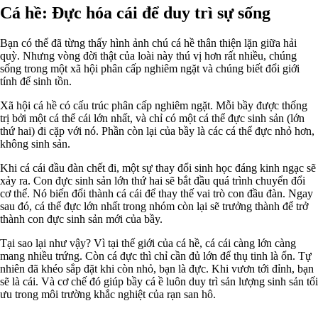
Cá hề: Đực hóa cái để duy trì sự sống
Bạn có thể đã từng thấy hình ảnh chú cá hề thân thiện lặn giữa hải
quỳ. Nhưng vòng đời thật của loài này thú vị hơn rất nhiều, chúng
sống trong một xã hội phân cấp nghiêm ngặt và chúng biết đổi giới
tính để sinh tồn.
Xã hội cá hề có cấu trúc phân cấp nghiêm ngặt. Mỗi bầy được thống
trị bởi một cá thể cái lớn nhất, và chỉ có một cá thể đực sinh sản (lớn
thứ hai) đi cặp với nó. Phần còn lại của bầy là các cá thể đực nhỏ hơn,
không sinh sản.
Khi cá cái đầu đàn chết đi, một sự thay đổi sinh học đáng kinh ngạc sẽ
xảy ra. Con đực sinh sản lớn thứ hai sẽ bắt đầu quá trình chuyển đổi
cơ thể. Nó biến đổi thành cá cái để thay thế vai trò con đầu đàn. Ngay
sau đó, cá thể đực lớn nhất trong nhóm còn lại sẽ trưởng thành để trở
thành con đực sinh sản mới của bầy.
Tại sao lại như vậy? Vì tại thế giới của cá hề, cá cái càng lớn càng
mang nhiều trứng. Còn cá đực thì chỉ cần đủ lớn để thụ tinh là ổn. Tự
nhiên đã khéo sắp đặt khi còn nhỏ, bạn là đực. Khi vươn tới đỉnh, bạn
sẽ là cái. Và cơ chế đó giúp bầy cá ề luôn duy trì sản lượng sinh sản tối
ưu trong môi trường khắc nghiệt của rạn san hô.