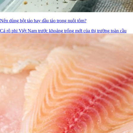
Nên dùng bột tảo hay dầu tảo trong nuôi tôm?
Cá rô phi Việt Nam trước khoảng trống mới của thị trường toàn cầu