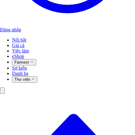
Đăng nhập
Nổi bật
Giá cả
Việc làm
eShop
Farmext
Sự kiện
Danh bạ
Thư viện