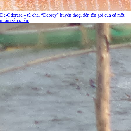
De-Odorase – từ chai “Deoray” huyền thoại đến tên gọi của cả một
nhóm sản phẩm