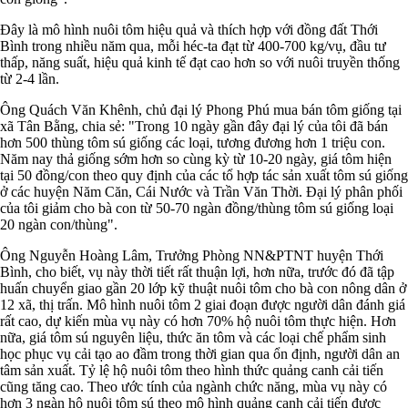
Đây là mô hình nuôi tôm hiệu quả và thích hợp với đồng đất Thới
Bình trong nhiều năm qua, mỗi héc-ta đạt từ 400-700 kg/vụ, đầu tư
thấp, năng suất, hiệu quả kinh tế đạt cao hơn so với nuôi truyền thống
từ 2-4 lần.
Ông Quách Văn Khênh, chủ đại lý Phong Phú mua bán tôm giống tại
xã Tân Bằng, chia sẻ: "Trong 10 ngày gần đây đại lý của tôi đã bán
hơn 500 thùng tôm sú giống các loại, tương đương hơn 1 triệu con.
Năm nay thả giống sớm hơn so cùng kỳ từ 10-20 ngày, giá tôm hiện
tại 50 đồng/con theo quy định của các tổ hợp tác sản xuất tôm sú giống
ở các huyện Năm Căn, Cái Nước và Trần Văn Thời. Đại lý phân phối
của tôi giảm cho bà con từ 50-70 ngàn đồng/thùng tôm sú giống loại
20 ngàn con/thùng".
Ông Nguyễn Hoàng Lâm, Trưởng Phòng NN&PTNT huyện Thới
Bình, cho biết, vụ này thời tiết rất thuận lợi, hơn nữa, trước đó đã tập
huấn chuyển giao gần 20 lớp kỹ thuật nuôi tôm cho bà con nông dân ở
12 xã, thị trấn. Mô hình nuôi tôm 2 giai đoạn được người dân đánh giá
rất cao, dự kiến mùa vụ này có hơn 70% hộ nuôi tôm thực hiện. Hơn
nữa, giá tôm sú nguyên liệu, thức ăn tôm và các loại chế phẩm sinh
học phục vụ cải tạo ao đầm trong thời gian qua ổn định, người dân an
tâm sản xuất. Tỷ lệ hộ nuôi tôm theo hình thức quảng canh cải tiến
cũng tăng cao. Theo ước tính của ngành chức năng, mùa vụ này có
hơn 3 ngàn hộ nuôi tôm sú theo mô hình quảng canh cải tiến được