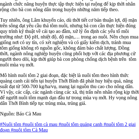
ngành chức năng huyện thực tập thực hiện tại ruộng để kịp thời nhân
rộng cho bà con nông dân trong huyện những năm tiếp theo.
Tuy nhiên, ông Lâm khuyến cáo, dù thời tiết cơ bản thuận lợi, độ mặn
trên sông đạt yêu cầu thả tôm nuôi, nhưng bà con cần thực hiện đúng
quy trình kỹ thuật về cải tạo ao đầm, xử lý ổn định các yếu tố môi
trường như: Độ pH, nhiệt độ, độ mặn,… trong ao nuôi. Nên chọn mua
giống nơi có uy tín, có xét nghiệm và có giấy kiểm dịch, tránh mua
tôm giống không rõ nguồn gốc, không đảm bảo chất lượng. Đồng
thời, ngành nông nghiệp huyện cũng phối hợp với các địa phương cử
người theo dõi, kịp thời giúp bà con phòng chống dịch bệnh trên tôm
nuôi mùa vụ mới.
Mô hình nuôi tôm 2 giai đoạn, đặc biệt là nuôi tôm theo hình thức
quảng canh cải tiến tại huyện Thới Bình đã phát huy hiệu quả, năng
suất đạt từ 500-700 kg/ha/vụ, mang lại nguồn thu cao cho nông dân.
Vì vậy, các cấp, các ngành cùng các xã, thị trấn nên nhân rộng kịp thời
để người nuôi tôm mạnh dạn đầu tư trong mùa vụ mới. Hy vọng nông
dân Thới Bình tiếp tục trúng mùa, trúng giá.
Nguồn: Báo Cà Mau
#Nuôi tôm
#nuôi tôm cà mau
#nuôi tôm quảng canh
#nuôi tôm 2 giai
đoạn
#nuôi tôm Cà Mau