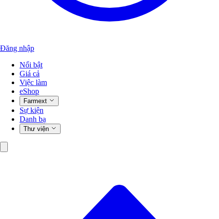
Đăng nhập
Nổi bật
Giá cả
Việc làm
eShop
Farmext
Sự kiện
Danh bạ
Thư viện