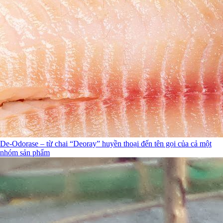
De-Odorase – từ chai “Deoray” huyền thoại đến tên gọi của cả một
nhóm sản phẩm