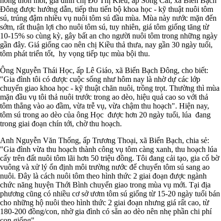
nông thôn mới, gia đình chị Đỗ Thị Kiều, ấp Sông Cái, xã Biển Bạch
Đông được hướng dẫn, tiếp thu tiến bộ khoa học - kỹ thuật nuôi tôm
sú, trúng đậm nhiều vụ nuôi tôm sú đầu mùa. Mùa này nước mặn đến
sớm, rất thuận lợi cho nuôi tôm sú, tuy nhiên, giá tôm giống tăng từ
10-15% so cùng kỳ, gây bất an cho người nuôi tôm trong những ngày
gần đây. Giá giống cao nên chị Kiều thả thưa, nay gần 30 ngày tuổi,
tôm phát triển tốt, hy vọng tiếp tục mùa bội thu.
Ông Nguyễn Thái Học, ấp Lê Giáo, xã Biển Bạch Đông, cho biết:
"Gia đình tôi có được cuộc sống như hôm nay là nhờ dự các lớp
chuyển giao khoa học - kỹ thuật chăn nuôi, trồng trọt. Thường thì mùa
mặn đầu vụ tôi thả nuôi trước trong ao dèo, hiệu quả cao so với thả
tôm thẳng vào ao đầm, vừa trễ vụ, vừa chậm thu hoạch". Hiện nay,
tôm sú trong ao dèo của ông Học được hơn 20 ngày tuổi, lúa đang
trong giai đoạn chín tới, chờ thu hoạch.
Anh Nguyễn Văn Thống, ấp Trương Thoại, xã Biển Bạch, chia sẻ:
"Gia đình vừa thu hoạch thành công vụ tôm càng xanh, thu hoạch lúa
cấy trên đất nuôi tôm lãi hơn 50 triệu đồng. Tôi đang cải tạo, gia cố bờ
vuông và xử lý ổn định môi trường nước để chuyển tôm sú sang ao
nuôi. Đây là cách nuôi tôm theo hình thức 2 giai đoạn được ngành
chức năng huyện Thới Bình chuyển giao trong mùa vụ mới. Tại địa
phương cũng có nhiều cơ sở ươm tôm sú giống từ 15-20 ngày tuổi bán
cho những hộ nuôi theo hình thức 2 giai đoạn nhưng giá rất cao, từ
180-200 đồng/con, nhờ gia đình có sẵn ao dèo nên nhẹ phần chi phí
con giống".