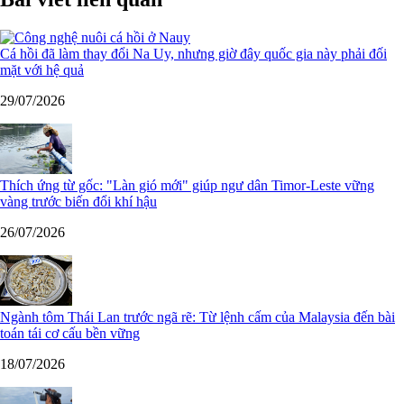
Cá hồi đã làm thay đổi Na Uy, nhưng giờ đây quốc gia này phải đối
mặt với hệ quả
29/07/2026
Thích ứng từ gốc: "Làn gió mới" giúp ngư dân Timor-Leste vững
vàng trước biến đổi khí hậu
26/07/2026
Ngành tôm Thái Lan trước ngã rẽ: Từ lệnh cấm của Malaysia đến bài
toán tái cơ cấu bền vững
18/07/2026