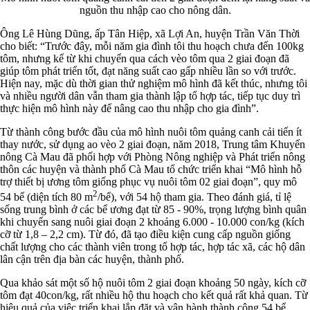
nguồn thu nhập cao cho nông dân.
Ông Lê Hùng Dũng, ấp Tân Hiệp, xã Lợi An, huyện Trần Văn Thời
cho biết: “Trước đây, mỗi năm gia đình tôi thu hoạch chưa đến 100kg
tôm, nhưng kể từ khi chuyển qua cách vèo tôm qua 2 giai đoạn đã
giúp tôm phát triển tốt, đạt năng suất cao gấp nhiều lần so với trước.
Hiện nay, mặc dù thời gian thử nghiệm mô hình đã kết thúc, nhưng tôi
và nhiều người dân vẫn tham gia thành lập tổ hợp tác, tiếp tục duy trì
thực hiện mô hình này để nâng cao thu nhập cho gia đình”.
Từ thành công bước đầu của mô hình nuôi tôm quảng canh cải tiến ít
thay nước, sử dụng ao vèo 2 giai đoạn, năm 2018, Trung tâm Khuyến
nông Cà Mau đã phối hợp với Phòng Nông nghiệp và Phát triển nông
thôn các huyện và thành phố Cà Mau tổ chức triển khai “Mô hình hỗ
trợ thiết bị ương tôm giống phục vụ nuôi tôm 02 giai đoạn”, quy mô
2
54 bể (diện tích 80 m
/bể), với 54 hộ tham gia. Theo đánh giá, tỉ lệ
sống trung bình ở các bể ương đạt từ 85 - 90%, trọng lượng bình quân
khi chuyển sang nuôi giai đoạn 2 khoảng 6.000 - 10.000 con/kg (kích
cỡ từ 1,8 – 2,2 cm). Từ đó, đã tạo điều kiện cung cấp nguồn giống
chất lượng cho các thành viên trong tổ hợp tác, hợp tác xã, các hộ dân
lân cận trên địa bàn các huyện, thành phố.
Qua khảo sát một số hộ nuôi tôm 2 giai đoạn khoảng 50 ngày, kích cỡ
tôm đạt 40con/kg, rất nhiều hộ thu hoạch cho kết quả rất khả quan. Từ
hiệu quả của việc triển khai lắp đặt và vận hành thành công 54 bể