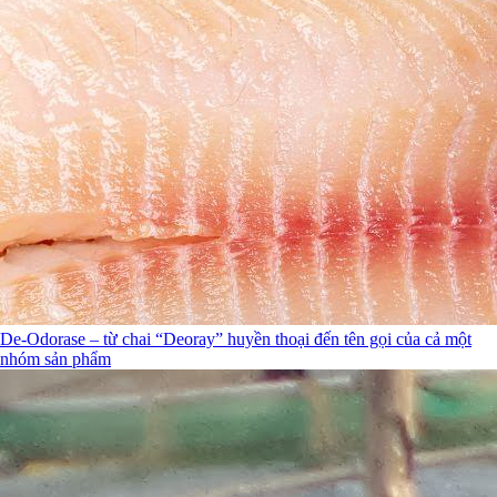
De-Odorase – từ chai “Deoray” huyền thoại đến tên gọi của cả một
nhóm sản phẩm