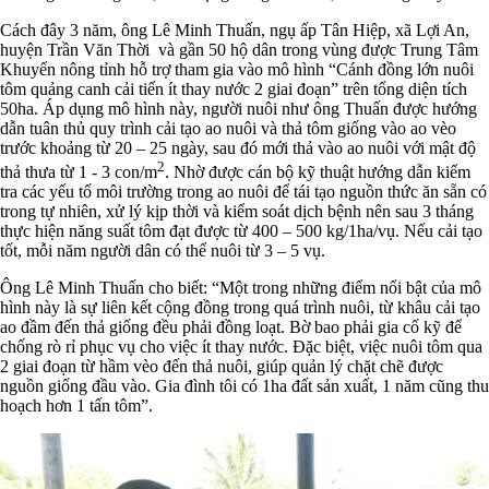
Cách đây 3 năm, ông Lê Minh Thuấn, ngụ ấp Tân Hiệp, xã Lợi An,
huyện Trần Văn Thời và gần 50 hộ dân trong vùng được Trung Tâm
Khuyến nông tỉnh hỗ trợ tham gia vào mô hình “Cánh đồng lớn nuôi
tôm quảng canh cải tiến ít thay nước 2 giai đoạn” trên tổng diện tích
50ha. Áp dụng mô hình này, người nuôi như ông Thuấn được hướng
dẫn tuân thủ quy trình cải tạo ao nuôi và thả tôm giống vào ao vèo
trước khoảng từ 20 – 25 ngày, sau đó mới thả vào ao nuôi với mật độ
2
thả thưa từ 1 - 3 con/m
. Nhờ được cán bộ kỹ thuật hướng dẫn kiểm
tra các yếu tố môi trường trong ao nuôi để tái tạo nguồn thức ăn sẵn có
trong tự nhiên, xử lý kịp thời và kiểm soát dịch bệnh nên sau 3 tháng
thực hiện năng suất tôm đạt được từ 400 – 500 kg/1ha/vụ. Nếu cải tạo
tốt, mỗi năm người dân có thể nuôi từ 3 – 5 vụ.
Ông Lê Minh Thuấn cho biết: “Một trong những điểm nổi bật của mô
hình này là sự liên kết cộng đồng trong quá trình nuôi, từ khâu cải tạo
ao đầm đến thả giống đều phải đồng loạt. Bờ bao phải gia cố kỹ để
chống rò rỉ phục vụ cho việc ít thay nước. Đặc biệt, việc nuôi tôm qua
2 giai đoạn từ hầm vèo đến thả nuôi, giúp quản lý chặt chẽ được
nguồn giống đầu vào. Gia đình tôi có 1ha đất sản xuất, 1 năm cũng thu
hoạch hơn 1 tấn tôm”.