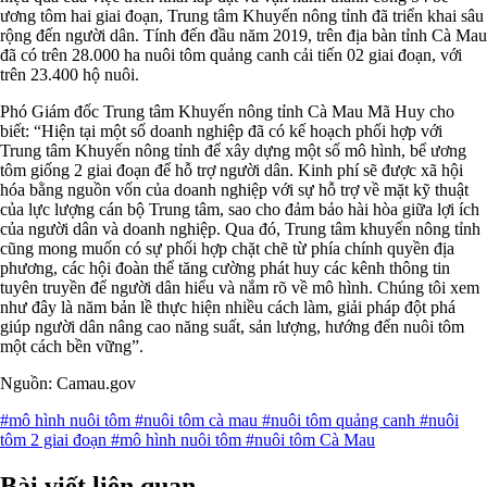
ương tôm hai giai đoạn, Trung tâm Khuyến nông tỉnh đã triển khai sâu
rộng đến người dân. Tính đến đầu năm 2019, trên địa bàn tỉnh Cà Mau
đã có trên 28.000 ha nuôi tôm quảng canh cải tiến 02 giai đoạn, với
trên 23.400 hộ nuôi.
Phó Giám đốc Trung tâm Khuyến nông tỉnh Cà Mau Mã Huy cho
biết: “Hiện tại một số doanh nghiệp đã có kế hoạch phối hợp với
Trung tâm Khuyến nông tỉnh để xây dựng một số mô hình, bể ương
tôm giống 2 giai đoạn để hỗ trợ người dân. Kinh phí sẽ được xã hội
hóa bằng nguồn vốn của doanh nghiệp với sự hỗ trợ về mặt kỹ thuật
của lực lượng cán bộ Trung tâm, sao cho đảm bảo hài hòa giữa lợi ích
của người dân và doanh nghiệp. Qua đó, Trung tâm khuyến nông tỉnh
cũng mong muốn có sự phối hợp chặt chẽ từ phía chính quyền địa
phương, các hội đoàn thể tăng cường phát huy các kênh thông tin
tuyên truyền để người dân hiểu và nắm rõ về mô hình. Chúng tôi xem
như đây là năm bản lề thực hiện nhiều cách làm, giải pháp đột phá
giúp người dân nâng cao năng suất, sản lượng, hướng đến nuôi tôm
một cách bền vững”.
Nguồn: Camau.gov
#mô hình nuôi tôm
#nuôi tôm cà mau
#nuôi tôm quảng canh
#nuôi
tôm 2 giai đoạn
#mô hình nuôi tôm
#nuôi tôm Cà Mau
Bài viết liên quan