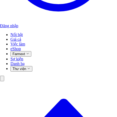
Đăng nhập
Nổi bật
Giá cả
Việc làm
eShop
Farmext
Sự kiện
Danh bạ
Thư viện