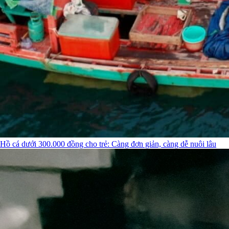
Hồ cá dưới 300.000 đồng cho trẻ: Càng đơn giản, càng dễ nuôi lâu