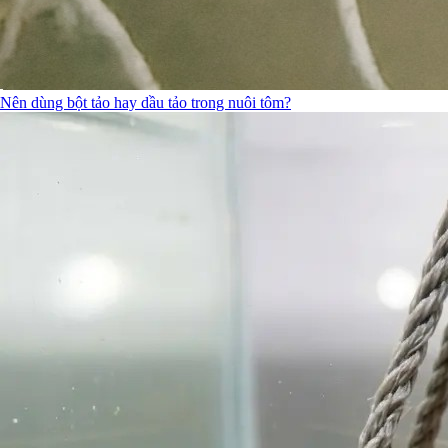
Nên dùng bột tảo hay dầu tảo trong nuôi tôm?