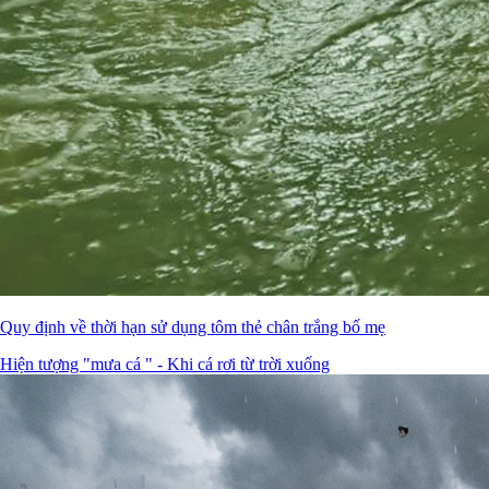
Quy định về thời hạn sử dụng tôm thẻ chân trắng bố mẹ
Hiện tượng "mưa cá " - Khi cá rơi từ trời xuống