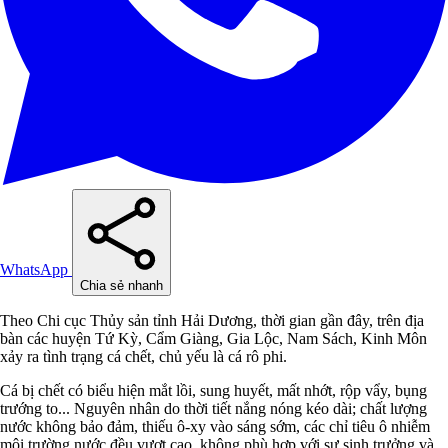
WhatsApp
Chia sẻ nhanh
Theo Chi cục Thủy sản tỉnh Hải Dương, thời gian gần đây, trên địa
bàn các huyện Tứ Kỳ, Cẩm Giàng, Gia Lộc, Nam Sách, Kinh Môn
xảy ra tình trạng cá chết, chủ yếu là cá rô phi.
Cá bị chết có biểu hiện mắt lồi, sung huyết, mất nhớt, rộp vẩy, bụng
trướng to... Nguyên nhân do thời tiết nắng nóng kéo dài; chất lượng
nước không bảo đảm, thiếu ô-xy vào sáng sớm, các chỉ tiêu ô nhiễm
môi trường nước đều vượt cao, không phù hợp với sự sinh trưởng và