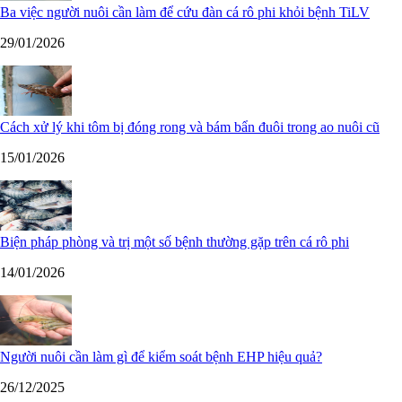
Ba việc người nuôi cần làm để cứu đàn cá rô phi khỏi bệnh TiLV
29/01/2026
Cách xử lý khi tôm bị đóng rong và bám bẩn đuôi trong ao nuôi cũ
15/01/2026
Biện pháp phòng và trị một số bệnh thường gặp trên cá rô phi
14/01/2026
Người nuôi cần làm gì để kiểm soát bệnh EHP hiệu quả?
26/12/2025