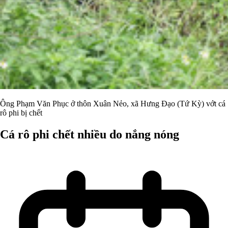
Ông Phạm Văn Phục ở thôn Xuân Nẻo, xã Hưng Đạo (Tứ Kỳ) vớt cá
rô phi bị chết
Cá rô phi chết nhiều do nắng nóng