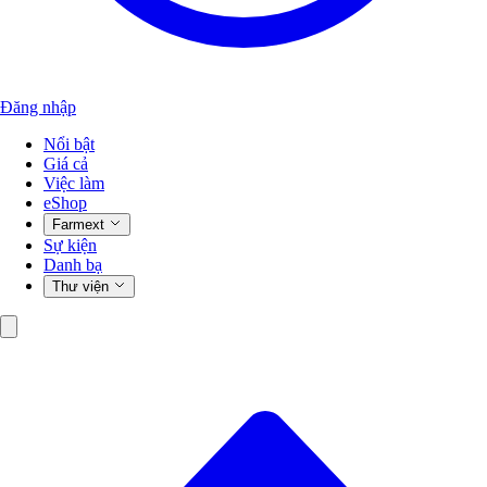
Đăng nhập
Nổi bật
Giá cả
Việc làm
eShop
Farmext
Sự kiện
Danh bạ
Thư viện