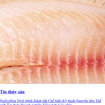
Tin thủy sản
Nuôi trồng
Dịch bệnh
Đánh bắt
Chế biến
Kỹ thuật
Nguyên liệu
Thế