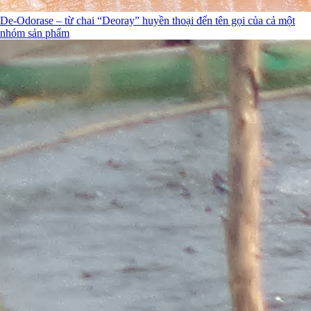
De-Odorase – từ chai “Deoray” huyền thoại đến tên gọi của cả một
nhóm sản phẩm