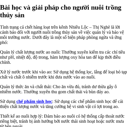
Bài học và giải pháp cho người nuôi trồng
thủy sản
Tình trạng cá chết hàng loạt trên kênh Nhiêu Lộc – Thị Nghè là lời
cảnh báo đối với người nuôi trồng thủy sản về việc quản lý và bảo vệ
môi trường nước. Dưới đây là một số biện pháp phòng ngừa và ứng
phó:
Quản lý chất lượng nước ao nuôi: Thường xuyên kiểm tra các chỉ tiêu
như pH, nhiệt độ, độ trong, hàm lượng oxy hòa tan để kịp thời điều
chỉnh.
Xử lý nước trước khi vào ao: Sử dụng hệ thống lọc, lắng để loại bỏ tạp
chất và chất ô nhiễm trước khi đưa nước vào ao nuôi.
Quản lý thức ăn và chất thải: Cho ăn vừa đủ, tránh dư thừa gây ô
nhiễm nước. Thường xuyên thu gom chất thải và bùn đáy ao.
Sử dụng
chế phẩm sinh học
: Sử dụng các chế phẩm sinh học để cải
thiện chất lượng nước và tăng cường hệ vi sinh vật có lợi trong ao.
Thiết kế ao nuôi hợp lý: Đảm bảo ao nuôi có hệ thống cấp thoát nước
riêng biệt, tránh bị ảnh hưởng bởi nước thải sinh hoạt hoặc nước mưa
từ bên ngoài.