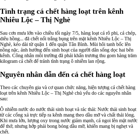
Tình trạng cá chết hàng loạt trên kênh
Nhiêu Lộc – Thị Nghè
Sau cơn mưa lớn vào chiều tối ngày 7/5, hàng loạt cá rô phi, cá chép,
diêu hồng... đã chết nổi trắng bụng trên mặt kênh Nhiêu Lộc – Thị
Nghè, kéo dài từ quận 1 đến quận Tân Bình. Mùi hôi tanh bốc lên
nồng nặc, ảnh hưởng đến sinh hoạt của người dân sống dọc hai bên
kênh. Công nhân môi trường đã phải khẩn trương thu gom hàng trăm
kilogram cá chết để tránh tình trạng ô nhiễm lan rộng.
Nguyên nhân dẫn đến cá chết hàng loạt
Theo các chuyên gia và cơ quan chức năng, hiện tượng cá chết hàng
loạt trên kênh Nhiêu Lộc – Thị Nghè chủ yếu do các nguyên nhân
sau:
Ô nhiễm nước do nước thải sinh hoạt và rác thải: Nước thải sinh hoạt
từ các cống xả trực tiếp ra kênh mang theo dầu mỡ và chất thải lỏng.
Khi mưa lớn, lượng oxy trong nước giảm mạnh, cá ngoi lên mặt nước
để thở, nhưng hớp phải bong bóng dầu mỡ, khiến mang bị nghẹt và
chết.