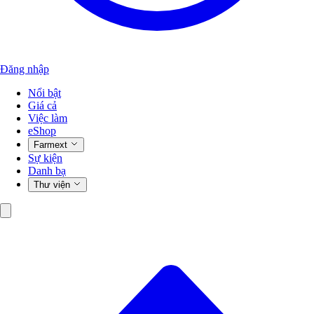
Đăng nhập
Nổi bật
Giá cả
Việc làm
eShop
Farmext
Sự kiện
Danh bạ
Thư viện