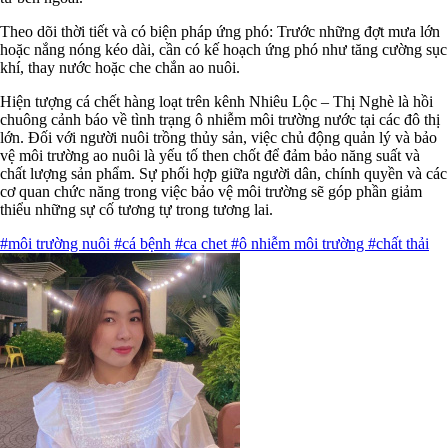
Theo dõi thời tiết và có biện pháp ứng phó: Trước những đợt mưa lớn
hoặc nắng nóng kéo dài, cần có kế hoạch ứng phó như tăng cường sục
khí, thay nước hoặc che chắn ao nuôi.
Hiện tượng cá chết hàng loạt trên kênh Nhiêu Lộc – Thị Nghè là hồi
chuông cảnh báo về tình trạng ô nhiễm môi trường nước tại các đô thị
lớn. Đối với người nuôi trồng thủy sản, việc chủ động quản lý và bảo
vệ môi trường ao nuôi là yếu tố then chốt để đảm bảo năng suất và
chất lượng sản phẩm. Sự phối hợp giữa người dân, chính quyền và các
cơ quan chức năng trong việc bảo vệ môi trường sẽ góp phần giảm
thiểu những sự cố tương tự trong tương lai.
#môi trường nuôi
#cá bệnh
#ca chet
#ô nhiễm môi trường
#chất thải