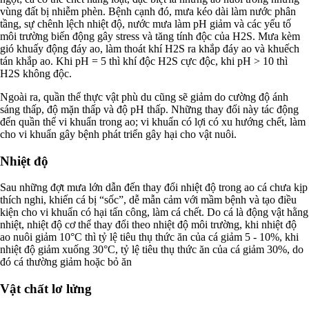
vùng đất bị nhiễm phèn. Bệnh cạnh đó, mưa kéo dài làm nước phân
tầng, sự chênh lệch nhiệt độ, nước mưa làm pH giảm và các yếu tố
môi trường biến động gây stress và tăng tính độc của H2S. Mưa kèm
gió khuấy động đáy ao, làm thoát khí H2S ra khắp đáy ao và khuếch
tán khắp ao. Khi pH = 5 thì khí độc H2S cực độc, khi pH > 10 thì
H2S không độc.
Ngoài ra, quần thể thực vật phù du cũng sẽ giảm do cường độ ánh
sáng thấp, độ mặn thấp và độ pH thấp. Những thay đổi này tác động
đến quần thể vi khuẩn trong ao; vi khuẩn có lợi có xu hướng chết, làm
cho vi khuẩn gây bệnh phát triển gây hại cho vật nuôi.
Nhiệt độ
Sau những đợt mưa lớn dẫn đến thay đổi nhiệt độ trong ao cá chưa kịp
thích nghi, khiến cá bị “sốc”, dễ mẫn cảm với mầm bệnh và tạo điều
kiện cho vi khuẩn có hại tấn công, làm cá chết. Do cá là động vật hằng
nhiệt, nhiệt độ cơ thể thay đổi theo nhiệt độ môi trường, khi nhiệt độ
ao nuôi giảm 10°C thì tỷ lệ tiêu thụ thức ăn của cá giảm 5 - 10%, khi
nhiệt độ giảm xuống 30°C, tỷ lệ tiêu thụ thức ăn của cá giảm 30%, do
đó cá thường giảm hoặc bỏ ăn
Vật chất lơ lửng