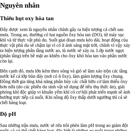
Nguyên nhân
Thiếu hụt oxy hòa tan
Đây được xem là nguyên nhân chính gây ra hiện tượng cá chết sau
mưa. Trong ao, thường có hai nguồn ôxy hòa tan (DO), từ máy sục
khí và từ thực vật phù du. Suốt giai đoạn mưa kéo dài, hoạt động của
thực vật phù du sẽ chậm lại vì có ít ánh sáng mặt trời, chính vì vậy xảy
ra hiện tượng phân tầng nước ao, tù nước sẽ xảy ra. Lớp nước ngọt
(phân tầng) trên bề mặt ao khiến cho ôxy khó hòa tan vào phần nước
còn lại.
Bên cạnh đó, mưa lớn kèm theo sóng và gió sẽ làm xáo trộn các tầng
nước kể cả lớp bùn đáy (nơi có ít ôxy), làm giảm lượng ôxy chung.
Đồng thời gia tăng khả năng phân hủy các chất hữu cơ làm thiếu ôxy
hơn nữa (do các phiêu du sinh vật sử dụng để tiêu thụ thức ăn), giải
phóng khí độc giúp vi khuẩn yếm khí có cơ hội phát triển mạnh sẽ ảnh
hưởng trực tiếp cá nuôi. Khi nồng độ ôxy thấp dưới ngưỡng thì cá sẽ
chết hàng loạt.
Độ pH
Sau những trận mưa, nước sẽ rửa trôi phèn làm pH trong ao giảm đột
ngột; cá có thể chết hàng loạt, đặc biệt là những ao nuôi trong những