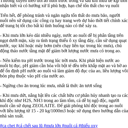
Thường xuyên theo dõi ao nuôi trước trong và sau khi mưa để kịp thời
nhận biết và có hướng xử lí phù hợp, hạn chế tổn thất cho vụ nuôi
Trên hết, để phòng tránh và ngăn ngừa tổn thất do mưa bão, người
nuôi nên sử dụng các công cụ hay trang web dự báo thời tiết chính xác
để trang bị tốt cho bất kì tình huống nào có thể xảy ra.
- Khi mưa lớn kéo dài nhiều ngày, nước ao nuôi dễ bị phân tầng trên
ngọt dưới mặn, xảy ra tình trạng thiếu ô xy tầng đáy, cần sử dụng quạt
nước, sục khí hoặc máy bơm (nên chạy liên tục trong lúc mưa), chủ
động tháo nước tầng mặt để giảm bớt lượng nước mưa có trong ao.
- Nên kiểm tra pH trước trong lúc trời mưa. Khi phát hiện nước ao
nuôi bị đục, pH giảm cần hòa vôi bột té đều trên khắp mặt ao và bờ ao
để ổn định pH nước ao nuôi và làm giảm độ đục của ao, liều lượng vôi
bón phụ thuộc vào pH của nước ao.
- Ngừng cho ăn trong lúc mưa, nhất là thức ăn tươi sống
- Khi mưa dứt, nắng bật lên các chất hữu cơ phân hủy nhanh tạo ra các
khí độc như H2S, NH3 trong ao làm tôm, cá dễ bị ngộ độc, người
nuôi cần sử dụng ZEOLAITE. Để giải phóng khí độc trong ao nuôi
với liều lượng từ 15 - 20 kg/1000m3 hoặc sử dụng theo hướng dẫn của
nhà sản xuất.
#ca chet
#cá chết sau lũ
#mưa lớn
#nuôi cá
#thiếu oxy