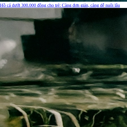
Hồ cá dưới 300.000 đồng cho trẻ: Càng đơn giản, càng dễ nuôi lâu