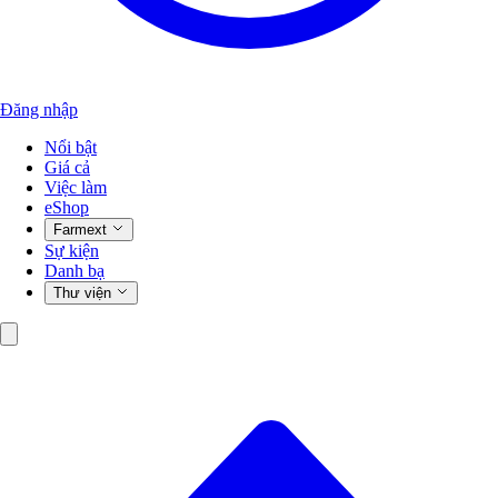
Đăng nhập
Nổi bật
Giá cả
Việc làm
eShop
Farmext
Sự kiện
Danh bạ
Thư viện