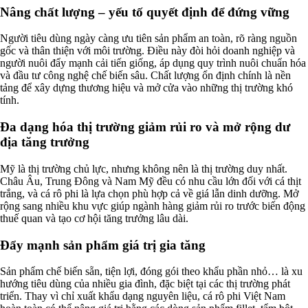
Nâng chất lượng – yếu tố quyết định để đứng vững
Người tiêu dùng ngày càng ưu tiên sản phẩm an toàn, rõ ràng nguồn
gốc và thân thiện với môi trường. Điều này đòi hỏi doanh nghiệp và
người nuôi đẩy mạnh cải tiến giống, áp dụng quy trình nuôi chuẩn hóa
và đầu tư công nghệ chế biến sâu. Chất lượng ổn định chính là nền
tảng để xây dựng thương hiệu và mở cửa vào những thị trường khó
tính.
Đa dạng hóa thị trường giảm rủi ro và mở rộng dư
địa tăng trưởng
Mỹ là thị trường chủ lực, nhưng không nên là thị trường duy nhất.
Châu Âu, Trung Đông và Nam Mỹ đều có nhu cầu lớn đối với cá thịt
trắng, và cá rô phi là lựa chọn phù hợp cả về giá lẫn dinh dưỡng. Mở
rộng sang nhiều khu vực giúp ngành hàng giảm rủi ro trước biến động
thuế quan và tạo cơ hội tăng trưởng lâu dài.
Đẩy mạnh sản phẩm giá trị gia tăng
Sản phẩm chế biến sẵn, tiện lợi, đóng gói theo khẩu phần nhỏ… là xu
hướng tiêu dùng của nhiều gia đình, đặc biệt tại các thị trường phát
triển. Thay vì chỉ xuất khẩu dạng nguyên liệu, cá rô phi Việt Nam