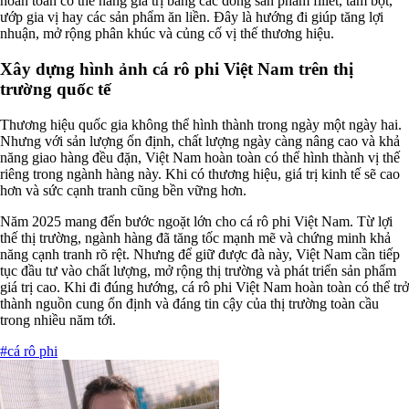
hoàn toàn có thể nâng giá trị bằng các dòng sản phẩm fillet, tẩm bột,
ướp gia vị hay các sản phẩm ăn liền. Đây là hướng đi giúp tăng lợi
nhuận, mở rộng phân khúc và củng cố vị thế thương hiệu.
Xây dựng hình ảnh cá rô phi Việt Nam trên thị
trường quốc tế
Thương hiệu quốc gia không thể hình thành trong ngày một ngày hai.
Nhưng với sản lượng ổn định, chất lượng ngày càng nâng cao và khả
năng giao hàng đều đặn, Việt Nam hoàn toàn có thể hình thành vị thế
riêng trong ngành hàng này. Khi có thương hiệu, giá trị kinh tế sẽ cao
hơn và sức cạnh tranh cũng bền vững hơn.
Năm 2025 mang đến bước ngoặt lớn cho cá rô phi Việt Nam. Từ lợi
thế thị trường, ngành hàng đã tăng tốc mạnh mẽ và chứng minh khả
năng cạnh tranh rõ rệt. Nhưng để giữ được đà này, Việt Nam cần tiếp
tục đầu tư vào chất lượng, mở rộng thị trường và phát triển sản phẩm
giá trị cao. Khi đi đúng hướng, cá rô phi Việt Nam hoàn toàn có thể trở
thành nguồn cung ổn định và đáng tin cậy của thị trường toàn cầu
trong nhiều năm tới.
#cá rô phi