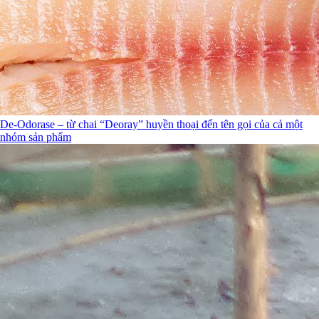
De-Odorase – từ chai “Deoray” huyền thoại đến tên gọi của cả một
nhóm sản phẩm