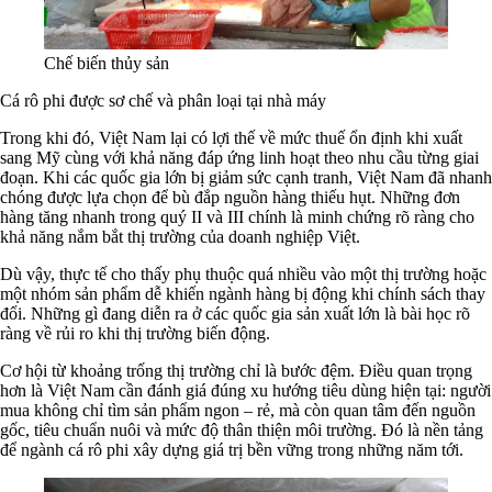
Chế biến thủy sản
Cá rô phi được sơ chế và phân loại tại nhà máy
Trong khi đó, Việt Nam lại có lợi thế về mức thuế ổn định khi xuất
sang Mỹ cùng với khả năng đáp ứng linh hoạt theo nhu cầu từng giai
đoạn. Khi các quốc gia lớn bị giảm sức cạnh tranh, Việt Nam đã nhanh
chóng được lựa chọn để bù đắp nguồn hàng thiếu hụt. Những đơn
hàng tăng nhanh trong quý II và III chính là minh chứng rõ ràng cho
khả năng nắm bắt thị trường của doanh nghiệp Việt.
Dù vậy, thực tế cho thấy phụ thuộc quá nhiều vào một thị trường hoặc
một nhóm sản phẩm dễ khiến ngành hàng bị động khi chính sách thay
đổi. Những gì đang diễn ra ở các quốc gia sản xuất lớn là bài học rõ
ràng về rủi ro khi thị trường biến động.
Cơ hội từ khoảng trống thị trường chỉ là bước đệm. Điều quan trọng
hơn là Việt Nam cần đánh giá đúng xu hướng tiêu dùng hiện tại: người
mua không chỉ tìm sản phẩm ngon – rẻ, mà còn quan tâm đến nguồn
gốc, tiêu chuẩn nuôi và mức độ thân thiện môi trường. Đó là nền tảng
để ngành cá rô phi xây dựng giá trị bền vững trong những năm tới.