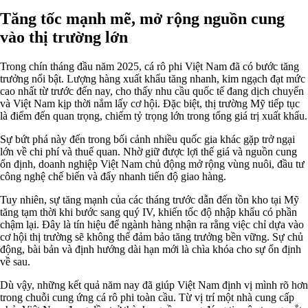
Tăng tốc mạnh mẽ, mở rộng nguồn cung
vào thị trường lớn
Trong chín tháng đầu năm 2025, cá rô phi Việt Nam đã có bước tăng
trưởng nổi bật. Lượng hàng xuất khẩu tăng nhanh, kim ngạch đạt mức
cao nhất từ trước đến nay, cho thấy nhu cầu quốc tế đang dịch chuyển
và Việt Nam kịp thời nắm lấy cơ hội. Đặc biệt, thị trường Mỹ tiếp tục
là điểm đến quan trọng, chiếm tỷ trọng lớn trong tổng giá trị xuất khẩu.
Sự bứt phá này đến trong bối cảnh nhiều quốc gia khác gặp trở ngại
lớn về chi phí và thuế quan. Nhờ giữ được lợi thế giá và nguồn cung
ổn định, doanh nghiệp Việt Nam chủ động mở rộng vùng nuôi, đầu tư
công nghệ chế biến và đẩy nhanh tiến độ giao hàng.
Tuy nhiên, sự tăng mạnh của các tháng trước dẫn đến tồn kho tại Mỹ
tăng tạm thời khi bước sang quý IV, khiến tốc độ nhập khẩu có phần
chậm lại. Đây là tín hiệu để ngành hàng nhận ra rằng việc chỉ dựa vào
cơ hội thị trường sẽ không thể đảm bảo tăng trưởng bền vững. Sự chủ
động, bài bản và định hướng dài hạn mới là chìa khóa cho sự ổn định
về sau.
Dù vậy, những kết quả năm nay đã giúp Việt Nam định vị mình rõ hơn
trong chuỗi cung ứng cá rô phi toàn cầu. Từ vị trí một nhà cung cấp