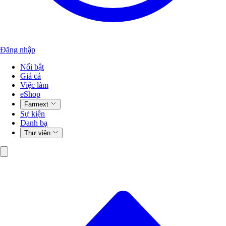
Đăng nhập
Nổi bật
Giá cả
Việc làm
eShop
Farmext
Sự kiện
Danh bạ
Thư viện