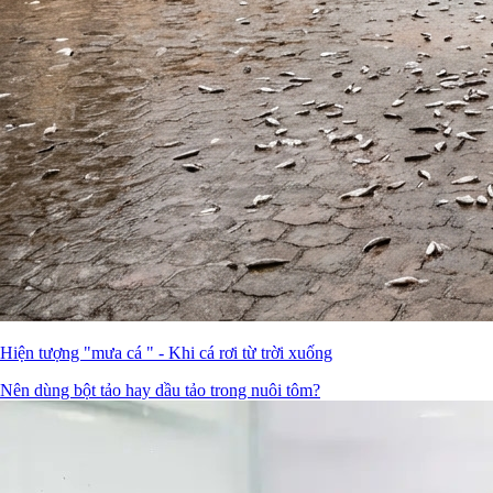
Hiện tượng "mưa cá " - Khi cá rơi từ trời xuống
Nên dùng bột tảo hay dầu tảo trong nuôi tôm?