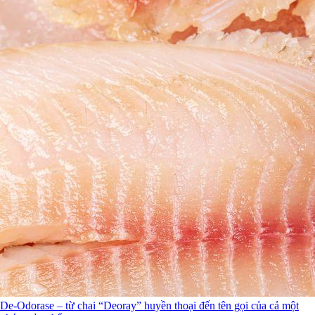
De-Odorase – từ chai “Deoray” huyền thoại đến tên gọi của cả một