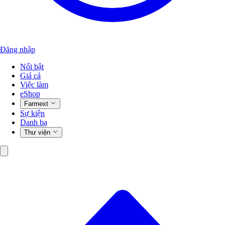
Đăng nhập
Nổi bật
Giá cả
Việc làm
eShop
Farmext
Sự kiện
Danh bạ
Thư viện