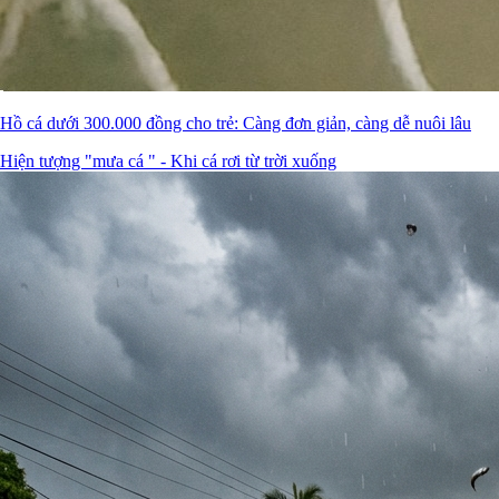
Hồ cá dưới 300.000 đồng cho trẻ: Càng đơn giản, càng dễ nuôi lâu
Hiện tượng "mưa cá " - Khi cá rơi từ trời xuống