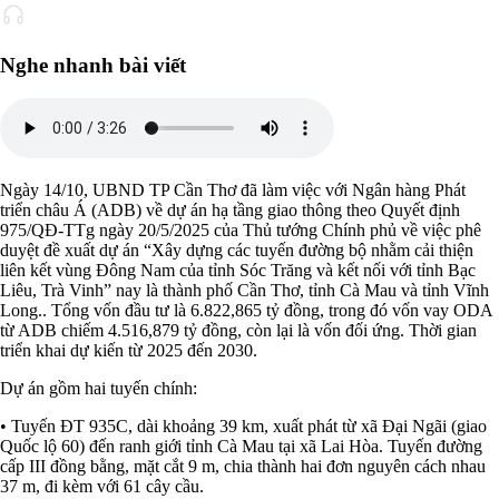
Nghe nhanh bài viết
Ngày 14/10, UBND TP Cần Thơ đã làm việc với Ngân hàng Phát
triển châu Á (ADB) về dự án hạ tầng giao thông theo Quyết định
975/QĐ-TTg ngày 20/5/2025 của Thủ tướng Chính phủ về việc phê
duyệt đề xuất dự án “Xây dựng các tuyến đường bộ nhằm cải thiện
liên kết vùng Đông Nam của tỉnh Sóc Trăng và kết nối với tỉnh Bạc
Liêu, Trà Vinh” nay là thành phố Cần Thơ, tỉnh Cà Mau và tỉnh Vĩnh
Long.. Tổng vốn đầu tư là 6.822,865 tỷ đồng, trong đó vốn vay ODA
từ ADB chiếm 4.516,879 tỷ đồng, còn lại là vốn đối ứng. Thời gian
triển khai dự kiến từ 2025 đến 2030.
Dự án gồm hai tuyến chính:
• Tuyến ĐT 935C, dài khoảng 39 km, xuất phát từ xã Đại Ngãi (giao
Quốc lộ 60) đến ranh giới tỉnh Cà Mau tại xã Lai Hòa. Tuyến đường
cấp III đồng bằng, mặt cắt 9 m, chia thành hai đơn nguyên cách nhau
37 m, đi kèm với 61 cây cầu.