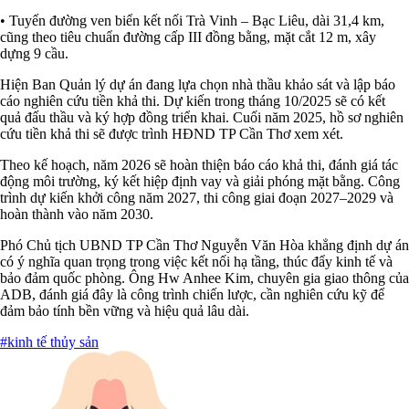
• Tuyến đường ven biển kết nối Trà Vinh – Bạc Liêu, dài 31,4 km,
cũng theo tiêu chuẩn đường cấp III đồng bằng, mặt cắt 12 m, xây
dựng 9 cầu.
Hiện Ban Quản lý dự án đang lựa chọn nhà thầu khảo sát và lập báo
cáo nghiên cứu tiền khả thi. Dự kiến trong tháng 10/2025 sẽ có kết
quả đấu thầu và ký hợp đồng triển khai. Cuối năm 2025, hồ sơ nghiên
cứu tiền khả thi sẽ được trình HĐND TP Cần Thơ xem xét.
Theo kế hoạch, năm 2026 sẽ hoàn thiện báo cáo khả thi, đánh giá tác
động môi trường, ký kết hiệp định vay và giải phóng mặt bằng. Công
trình dự kiến khởi công năm 2027, thi công giai đoạn 2027–2029 và
hoàn thành vào năm 2030.
Phó Chủ tịch UBND TP Cần Thơ Nguyễn Văn Hòa khẳng định dự án
có ý nghĩa quan trọng trong việc kết nối hạ tầng, thúc đẩy kinh tế và
bảo đảm quốc phòng. Ông Hw Anhee Kim, chuyên gia giao thông của
ADB, đánh giá đây là công trình chiến lược, cần nghiên cứu kỹ để
đảm bảo tính bền vững và hiệu quả lâu dài.
#kinh tế thủy sản