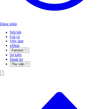
Đăng nhập
Nổi bật
Giá cả
Việc làm
eShop
Farmext
Sự kiện
Danh bạ
Thư viện