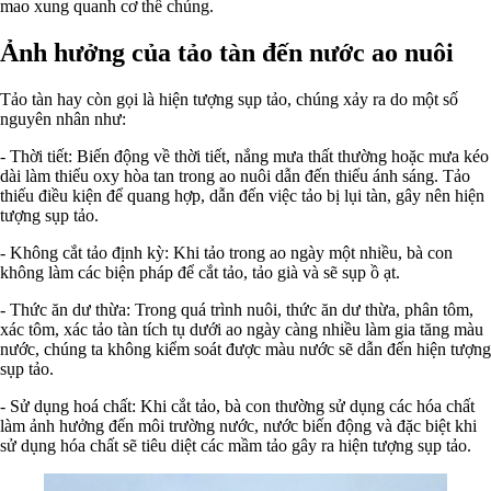
mao xung quanh cơ thể chúng.
Ảnh hưởng của tảo tàn đến nước ao nuôi
Tảo tàn hay còn gọi là hiện tượng sụp tảo, chúng xảy ra do một số
nguyên nhân như:
- Thời tiết: Biến động về thời tiết, nắng mưa thất thường hoặc mưa kéo
dài làm thiếu oxy hòa tan trong ao nuôi dẫn đến thiếu ánh sáng. Tảo
thiếu điều kiện để quang hợp, dẫn đến việc tảo bị lụi tàn, gây nên hiện
tượng sụp tảo.
- Không cắt tảo định kỳ: Khi tảo trong ao ngày một nhiều, bà con
không làm các biện pháp để cắt tảo, tảo già và sẽ sụp ồ ạt.
- Thức ăn dư thừa: Trong quá trình nuôi, thức ăn dư thừa, phân tôm,
xác tôm, xác tảo tàn tích tụ dưới ao ngày càng nhiều làm gia tăng màu
nước, chúng ta không kiểm soát được màu nước sẽ dẫn đến hiện tượng
sụp tảo.
- Sử dụng hoá chất: Khi cắt tảo, bà con thường sử dụng các hóa chất
làm ảnh hưởng đến môi trường nước, nước biến động và đặc biệt khi
sử dụng hóa chất sẽ tiêu diệt các mầm tảo gây ra hiện tượng sụp tảo.