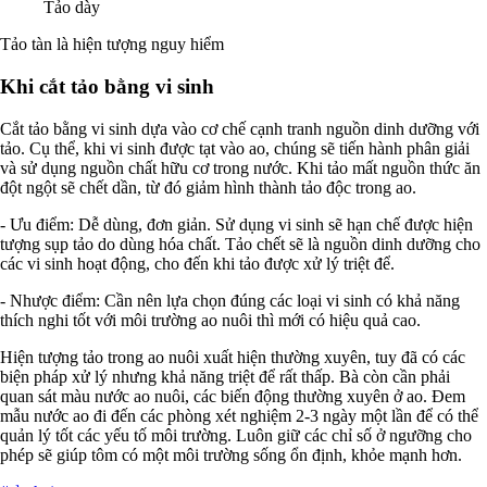
Tảo dày
Tảo tàn là hiện tượng nguy hiểm
Khi cắt tảo bằng vi sinh
Cắt tảo bằng vi sinh dựa vào cơ chế cạnh tranh nguồn dinh dưỡng với
tảo. Cụ thể, khi vi sinh được tạt vào ao, chúng sẽ tiến hành phân giải
và sử dụng nguồn chất hữu cơ trong nước. Khi tảo mất nguồn thức ăn
đột ngột sẽ chết dần, từ đó giảm hình thành tảo độc trong ao.
- Ưu điểm: Dễ dùng, đơn giản. Sử dụng vi sinh sẽ hạn chế được hiện
tượng sụp tảo do dùng hóa chất. Tảo chết sẽ là nguồn dinh dưỡng cho
các vi sinh hoạt động, cho đến khi tảo được xử lý triệt để.
- Nhược điểm: Cần nên lựa chọn đúng các loại vi sinh có khả năng
thích nghi tốt với môi trường ao nuôi thì mới có hiệu quả cao.
Hiện tượng tảo trong ao nuôi xuất hiện thường xuyên, tuy đã có các
biện pháp xử lý nhưng khả năng triệt để rất thấp. Bà còn cần phải
quan sát màu nước ao nuôi, các biến động thường xuyên ở ao. Đem
mẫu nước ao đi đến các phòng xét nghiệm 2-3 ngày một lần để có thể
quản lý tốt các yếu tố môi trường. Luôn giữ các chỉ số ở ngưỡng cho
phép sẽ giúp tôm có một môi trường sống ổn định, khỏe mạnh hơn.