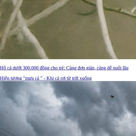
Hồ cá dưới 300.000 đồng cho trẻ: Càng đơn giản, càng dễ nuôi lâu
Hiện tượng "mưa cá " - Khi cá rơi từ trời xuống