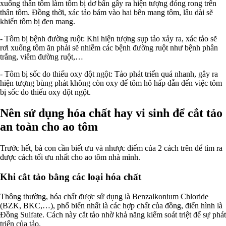
xuống thân tôm làm tôm bị dơ bẩn gây ra hiện tượng đóng rong trên
thân tôm. Đồng thời, xác tảo bám vào hai bên mang tôm, lâu dài sẽ
khiến tôm bị đen mang.
- Tôm bị bệnh đường ruột: Khi hiện tượng sụp tảo xảy ra, xác tảo sẽ
rơi xuống tôm ăn phải sẽ nhiễm các bệnh đường ruột như bệnh phân
trắng, viêm đường ruột,…
- Tôm bị sốc do thiếu oxy đột ngột: Tảo phát triển quá nhanh, gây ra
hiện tượng bùng phát không còn oxy để tôm hô hấp dẫn đến việc tôm
bị sốc do thiếu oxy đột ngột.
Nên sử dụng hóa chất hay vi sinh để cắt tảo
an toàn cho ao tôm
Trước hết, bà con cần biết ưu và nhược điểm của 2 cách trên để tìm ra
được cách tối ưu nhất cho ao tôm nhà mình.
Khi cắt tảo bằng các loại hóa chất
Thông thường, hóa chất được sử dụng là Benzalkonium Chloride
(BZK, BKC,…), phổ biến nhất là các hợp chất của đồng, điển hình là
Đồng Sulfate. Cách này cắt tảo nhờ khả năng kiểm soát triệt để sự phát
triển của tảo.