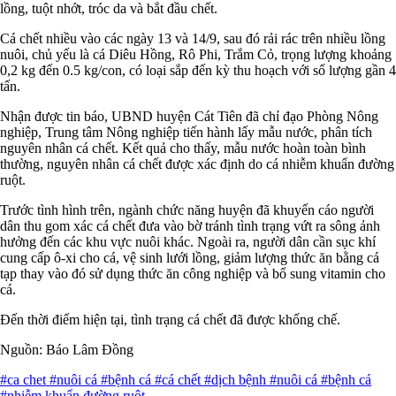
lồng, tuột nhớt, tróc da và bắt đầu chết.
Cá chết nhiều vào các ngày 13 và 14/9, sau đó rải rác trên nhiều lồng
nuôi, chủ yếu là cá Diêu Hồng, Rô Phi, Trắm Cỏ, trọng lượng khoảng
0,2 kg đến 0.5 kg/con, có loại sắp đến kỳ thu hoạch với số lượng gần 4
tấn.
Nhận được tin báo, UBND huyện Cát Tiên đã chỉ đạo Phòng Nông
nghiệp, Trung tâm Nông nghiệp tiến hành lấy mẫu nước, phân tích
nguyên nhân cá chết. Kết quả cho thấy, mẫu nước hoàn toàn bình
thường, nguyên nhân cá chết được xác định do cá nhiễm khuẩn đường
ruột.
Trước tình hình trên, ngành chức năng huyện đã khuyến cáo người
dân thu gom xác cá chết đưa vào bờ tránh tình trạng vứt ra sông ảnh
hưởng đến các khu vực nuôi khác. Ngoài ra, người dân cần sục khí
cung cấp ô-xi cho cá, vệ sinh lưới lồng, giảm lượng thức ăn bằng cá
tạp thay vào đó sử dụng thức ăn công nghiệp và bổ sung vitamin cho
cá.
Đến thời điểm hiện tại, tình trạng cá chết đã được khống chế.
Nguồn: Báo Lâm Đồng
#ca chet
#nuôi cá
#bệnh cá
#cá chết
#dịch bệnh
#nuôi cá
#bệnh cá
#nhiễm khuẩn đường ruột