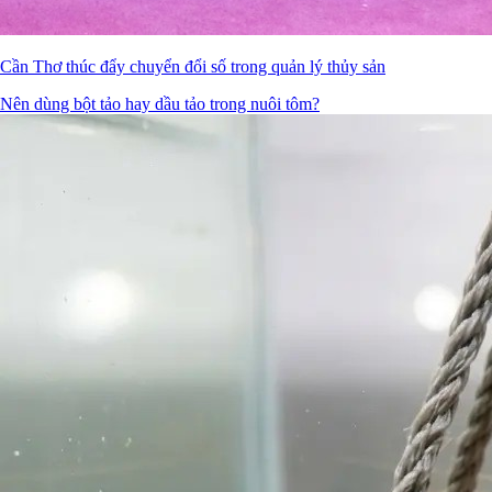
Cần Thơ thúc đẩy chuyển đổi số trong quản lý thủy sản
Nên dùng bột tảo hay dầu tảo trong nuôi tôm?