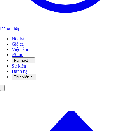
Đăng nhập
Nổi bật
Giá cả
Việc làm
eShop
Farmext
Sự kiện
Danh bạ
Thư viện