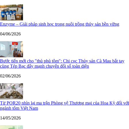
Enzyme – Giải pháp sinh học trong nuôi trồng thủy sản bền vững
04/06/2026
Bước tiến mới cho "thủ phủ tôm": Chi cục Thủy sản Cà Mau bắt tay
cùng Tép Bạc đẩy mạnh chuyển đổi số toàn diện
02/06/2026
Từ POR20 nhìn lại ma trận Phòng vệ Thương mại của Hoa Kỳ đối với
ngành tôm Việt Nam
14/05/2026