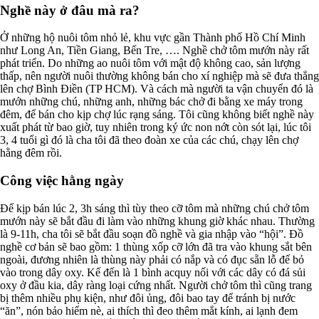
Nghề này ở đâu mà ra?
Ở những hộ nuôi tôm nhỏ lẻ, khu vực gần Thành phố Hồ Chí Minh
như Long An, Tiền Giang, Bến Tre, …. Nghề chở tôm mướn này rất
phát triển. Do những ao nuôi tôm với mật độ không cao, sản lượng
thấp, nên người nuôi thường không bán cho xí nghiệp mà sẽ đưa thẳng
lên chợ Bình Điền (TP HCM). Và cách mà người ta vận chuyển đó là
mướn những chú, những anh, những bác chở đi bằng xe máy trong
đêm, để bán cho kịp chợ lúc rạng sáng. Tôi cũng không biết nghề này
xuất phát từ bao giờ, tuy nhiên trong ký ức non nớt còn sót lại, lúc tôi
3, 4 tuổi gì đó là cha tôi đã theo đoàn xe của các chú, chạy lên chợ
hằng đêm rồi.
Công việc hằng ngày
Để kịp bán lúc 2, 3h sáng thì tùy theo cỡ tôm mà những chú chở tôm
mướn này sẽ bắt đầu đi làm vào những khung giờ khác nhau. Thường
là 9-11h, cha tôi sẽ bắt đầu soạn đồ nghề và gia nhập vào “hội”. Đồ
nghề cơ bản sẽ bao gồm: 1 thùng xốp cỡ lớn đã tra vào khung sắt bên
ngoài, đương nhiên là thùng này phải có nắp và có đục sẵn lỗ để bỏ
vào trong dây oxy. Kế đến là 1 bình acquy nối với các dây có đá sủi
oxy ở đầu kia, dây ràng loại cứng nhất. Người chở tôm thì cũng trang
bị thêm nhiều phụ kiện, như đôi ủng, đôi bao tay để tránh bị nước
“ăn”, nón bảo hiểm nè, ai thích thì đeo thêm mắt kính, ai lạnh đem