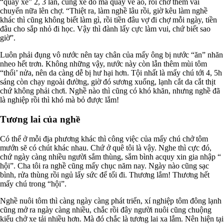
“quay xe” 2, 3 lần, cũng xe đó mà quay về ao, rồi chở thêm vài
chuyến nữa lên chợ. “Thiệt ra, làm nghề lâu rồi, giờ kêu làm nghề
khác thì cũng không biết làm gì, rồi tiền đâu vợ đi chợ mỗi ngày, tiền
đâu cho sắp nhỏ đi học. Vậy thì đành lấy cực làm vui, chứ biết sao
giờ”.
Luôn phải đụng vô nước nên tay chân của mấy ông bị nước “ăn” nhăn
nheo hết trơn. Không những vậy, nước này còn lẫn thêm mùi tôm
“thối’ nửa, nên da càng dễ bị hư hại hơn. Tội nhất là mấy chú tới 4, 5h
sáng còn chạy ngoài đường, giờ đó sương xuống, lạnh cắt da cắt thịt
chứ không phải chơi. Nghề nào thì cũng có khó khăn, nhưng nghề đã
là nghiệp rồi thì khó mà bỏ được lắm!
Tương lai của nghề
Có thể ở mỗi địa phương khác thì công việc của mấy chú chở tôm
mướn sẽ có chút khác nhau. Chứ ở quê tôi là vậy. Nghe thì cực đó,
chứ ngày càng nhiều người sắm thùng, sắm bình acquy xin gia nhập “
hội”. Cha tôi ra nghề cũng mấy chục năm nay. Ngày nào cũng sạc
bình, rửa thùng rồi ngủ lấy sức để tối đi. Thương lắm! Thương hết
mấy chú trong “hội”.
Nghề nuôi tôm thì càng ngày càng phát triển, xí nghiệp tôm đông lạnh
cũng mở ra ngày càng nhiều, chắc rồi đây người nuôi cũng chuộng
kiểu chở xe tải nhiều hơn. Mà đó chắc là tương lai xa lắm. Nên hiện tại