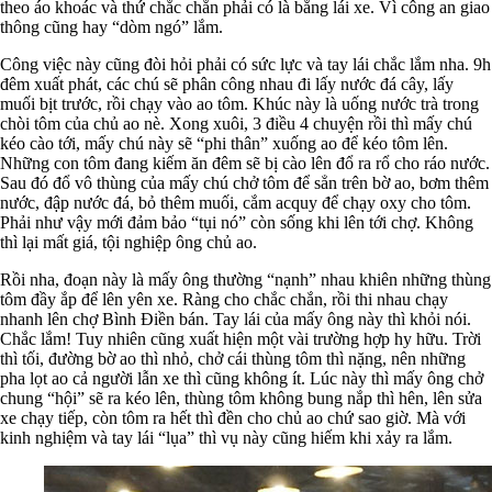
theo áo khoác và thứ chắc chắn phải có là bằng lái xe. Vì công an giao
thông cũng hay “dòm ngó” lắm.
Công việc này cũng đòi hỏi phải có sức lực và tay lái chắc lắm nha. 9h
đêm xuất phát, các chú sẽ phân công nhau đi lấy nước đá cây, lấy
muối bịt trước, rồi chạy vào ao tôm. Khúc này là uống nước trà trong
chòi tôm của chủ ao nè. Xong xuôi, 3 điều 4 chuyện rồi thì mấy chú
kéo cào tới, mấy chú này sẽ “phi thân” xuống ao để kéo tôm lên.
Những con tôm đang kiếm ăn đêm sẽ bị cào lên đổ ra rổ cho ráo nước.
Sau đó đổ vô thùng của mấy chú chở tôm để sẳn trên bờ ao, bơm thêm
nước, đập nước đá, bỏ thêm muối, cắm acquy để chạy oxy cho tôm.
Phải như vậy mới đảm bảo “tụi nó” còn sống khi lên tới chợ. Không
thì lại mất giá, tội nghiệp ông chủ ao.
Rồi nha, đoạn này là mấy ông thường “nạnh” nhau khiên những thùng
tôm đầy ắp để lên yên xe. Ràng cho chắc chắn, rồi thi nhau chạy
nhanh lên chợ Bình Điền bán. Tay lái của mấy ông này thì khỏi nói.
Chắc lắm! Tuy nhiên cũng xuất hiện một vài trường hợp hy hữu. Trời
thì tối, đường bờ ao thì nhỏ, chở cái thùng tôm thì nặng, nên những
pha lọt ao cả người lẫn xe thì cũng không ít. Lúc này thì mấy ông chở
chung “hội” sẽ ra kéo lên, thùng tôm không bung nắp thì hên, lên sửa
xe chạy tiếp, còn tôm ra hết thì đền cho chủ ao chứ sao giờ. Mà với
kinh nghiệm và tay lái “lụa” thì vụ này cũng hiếm khi xảy ra lắm.