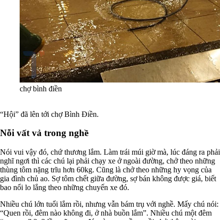
chợ bình điền
“Hội” đã lên tới chợ Bình Điền.
Nỗi vất vả trong nghề
Nói vui vậy đó, chứ thương lắm. Làm trái múi giờ mà, lúc đáng ra phải
nghĩ ngơi thì các chú lại phải chạy xe ở ngoài đường, chở theo những
thùng tôm nặng trĩu hơn 60kg. Cũng là chở theo những hy vọng của
gia đình chủ ao. Sợ tôm chết giữa đường, sợ bán không được giá, biết
bao nổi lo lắng theo những chuyến xe đó.
Nhiều chú lớn tuổi lắm rồi, nhưng vẫn bám trụ với nghề. Mấy chú nói:
“Quen rồi, đêm nào không đi, ở nhà buồn lắm”. Nhiều chú một đêm