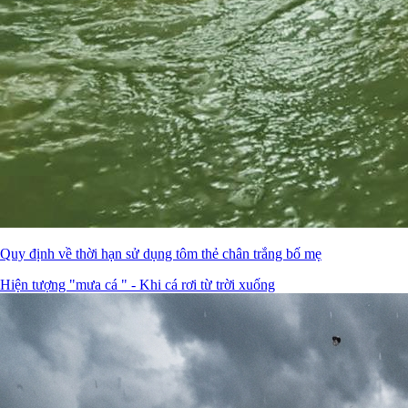
Quy định về thời hạn sử dụng tôm thẻ chân trắng bố mẹ
Hiện tượng "mưa cá " - Khi cá rơi từ trời xuống