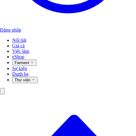
Đăng nhập
Nổi bật
Giá cả
Việc làm
eShop
Farmext
Sự kiện
Danh bạ
Thư viện