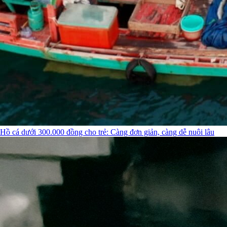
Hồ cá dưới 300.000 đồng cho trẻ: Càng đơn giản, càng dễ nuôi lâu