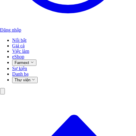
Đăng nhập
Nổi bật
Giá cả
Việc làm
eShop
Farmext
Sự kiện
Danh bạ
Thư viện