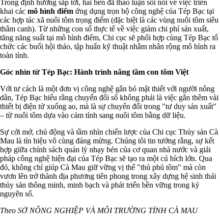
Trong định hướng sắp tới, hai bên đã thảo luận sôi nổi về việc triển
khai các
mô hình điểm
ứng dụng trọn bộ công nghệ của Tép Bạc tại
các hợp tác xã nuôi tôm trọng điểm (đặc biệt là các vùng nuôi tôm siêu
thâm canh). Từ những con số thực tế về việc giảm chi phí sản xuất,
tăng năng suất tại mô hình điểm, Chi cục sẽ phối hợp cùng Tép Bạc tổ
chức các buổi hội thảo, tập huấn kỹ thuật nhằm nhân rộng mô hình ra
toàn tỉnh.
Góc nhìn từ Tép Bạc: Hành trình nâng tầm con tôm Việt
Với tư cách là một đơn vị công nghệ gắn bó mật thiết với người nông
dân, Tép Bạc hiểu rằng chuyển đổi số không phải là việc gắn thêm vài
thiết bị điện tử xuống ao, mà là sự chuyển đổi trong "tư duy sản xuất"
– từ nuôi tôm dựa vào cảm tính sang nuôi tôm bằng dữ liệu.
Sự cởi mở, chủ động và tầm nhìn chiến lược của Chi cục Thủy sản Cà
Mau là tín hiệu vô cùng đáng mừng. Chúng tôi tin tưởng rằng, sự kết
hợp giữa chính sách quản lý nhạy bén của cơ quan nhà nước và giải
pháp công nghệ hiện đại của Tép Bạc sẽ tạo ra một cú hích lớn. Qua
đó, không chỉ giúp Cà Mau giữ vững vị thế "thủ phủ tôm" mà còn
vươn lên trở thành địa phương tiên phong trong xây dựng hệ sinh thái
thủy sản thông minh, minh bạch và phát triển bền vững trong kỷ
nguyên số.
Theo SỞ NÔNG NGHIỆP VÀ MÔI TRƯỜNG TỈNH CÀ MAU