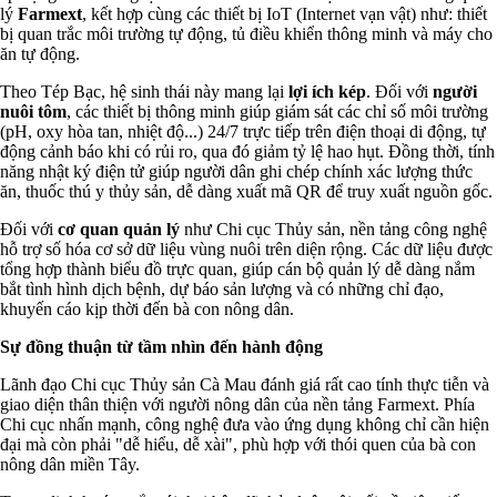
lý
Farmext
, kết hợp cùng các thiết bị IoT (Internet vạn vật) như: thiết
bị quan trắc môi trường tự động, tủ điều khiển thông minh và máy cho
ăn tự động.
Theo Tép Bạc, hệ sinh thái này mang lại
lợi ích kép
. Đối với
người
nuôi tôm
, các thiết bị thông minh giúp giám sát các chỉ số môi trường
(pH, oxy hòa tan, nhiệt độ...) 24/7 trực tiếp trên điện thoại di động, tự
động cảnh báo khi có rủi ro, qua đó giảm tỷ lệ hao hụt. Đồng thời, tính
năng nhật ký điện tử giúp người dân ghi chép chính xác lượng thức
ăn, thuốc thú y thủy sản, dễ dàng xuất mã QR để truy xuất nguồn gốc.
Đối với
cơ quan quản lý
như Chi cục Thủy sản, nền tảng công nghệ
hỗ trợ số hóa cơ sở dữ liệu vùng nuôi trên diện rộng. Các dữ liệu được
tổng hợp thành biểu đồ trực quan, giúp cán bộ quản lý dễ dàng nắm
bắt tình hình dịch bệnh, dự báo sản lượng và có những chỉ đạo,
khuyến cáo kịp thời đến bà con nông dân.
Sự đồng thuận từ tầm nhìn đến hành động
Lãnh đạo Chi cục Thủy sản Cà Mau đánh giá rất cao tính thực tiễn và
giao diện thân thiện với người nông dân của nền tảng Farmext. Phía
Chi cục nhấn mạnh, công nghệ đưa vào ứng dụng không chỉ cần hiện
đại mà còn phải "dễ hiểu, dễ xài", phù hợp với thói quen của bà con
nông dân miền Tây.