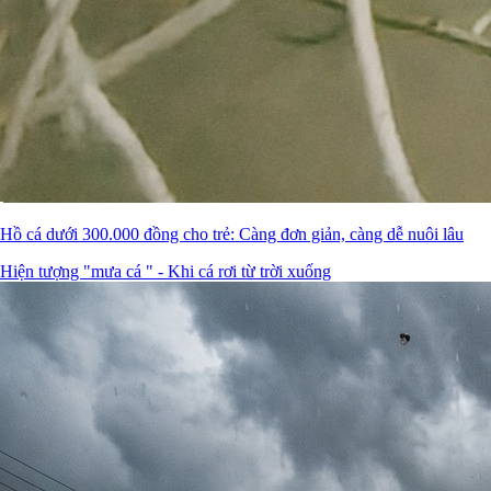
Hồ cá dưới 300.000 đồng cho trẻ: Càng đơn giản, càng dễ nuôi lâu
Hiện tượng "mưa cá " - Khi cá rơi từ trời xuống