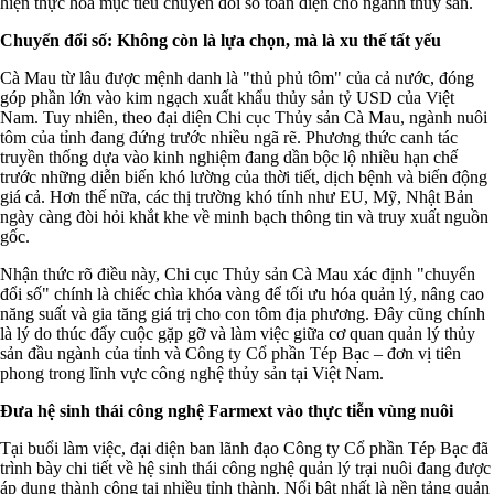
hiện thực hóa mục tiêu chuyển đổi số toàn diện cho ngành thủy sản.
Chuyển đổi số: Không còn là lựa chọn, mà là xu thế tất yếu
Cà Mau từ lâu được mệnh danh là "thủ phủ tôm" của cả nước, đóng
góp phần lớn vào kim ngạch xuất khẩu thủy sản tỷ USD của Việt
Nam. Tuy nhiên, theo đại diện Chi cục Thủy sản Cà Mau, ngành nuôi
tôm của tỉnh đang đứng trước nhiều ngã rẽ. Phương thức canh tác
truyền thống dựa vào kinh nghiệm đang dần bộc lộ nhiều hạn chế
trước những diễn biến khó lường của thời tiết, dịch bệnh và biến động
giá cả. Hơn thế nữa, các thị trường khó tính như EU, Mỹ, Nhật Bản
ngày càng đòi hỏi khắt khe về minh bạch thông tin và truy xuất nguồn
gốc.
Nhận thức rõ điều này, Chi cục Thủy sản Cà Mau xác định "chuyển
đổi số" chính là chiếc chìa khóa vàng để tối ưu hóa quản lý, nâng cao
năng suất và gia tăng giá trị cho con tôm địa phương. Đây cũng chính
là lý do thúc đẩy cuộc gặp gỡ và làm việc giữa cơ quan quản lý thủy
sản đầu ngành của tỉnh và Công ty Cổ phần Tép Bạc – đơn vị tiên
phong trong lĩnh vực công nghệ thủy sản tại Việt Nam.
Đưa hệ sinh thái công nghệ Farmext vào thực tiễn vùng nuôi
Tại buổi làm việc, đại diện ban lãnh đạo Công ty Cổ phần Tép Bạc đã
trình bày chi tiết về hệ sinh thái công nghệ quản lý trại nuôi đang được
áp dụng thành công tại nhiều tỉnh thành. Nổi bật nhất là nền tảng quản