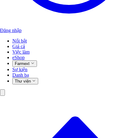
Đăng nhập
Nổi bật
Giá cả
Việc làm
eShop
Farmext
Sự kiện
Danh bạ
Thư viện