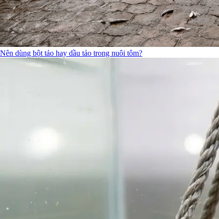
Nên dùng bột tảo hay dầu tảo trong nuôi tôm?