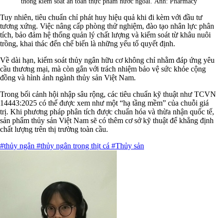
thống kiểm soát an toàn thực phẩm nước ngoài. Ảnh: Pharmacy
Tuy nhiên, tiêu chuẩn chỉ phát huy hiệu quả khi đi kèm với đầu tư
tương xứng. Việc nâng cấp phòng thử nghiệm, đào tạo nhân lực phân
tích, bảo đảm hệ thống quản lý chất lượng và kiểm soát từ khâu nuôi
trồng, khai thác đến chế biến là những yếu tố quyết định.
Về dài hạn, kiểm soát thủy ngân hữu cơ không chỉ nhằm đáp ứng yêu
cầu thương mại, mà còn gắn với trách nhiệm bảo vệ sức khỏe cộng
đồng và hình ảnh ngành thủy sản Việt Nam.
Trong bối cảnh hội nhập sâu rộng, các tiêu chuẩn kỹ thuật như TCVN
14443:2025 có thể được xem như một “hạ tầng mềm” của chuỗi giá
trị. Khi phương pháp phân tích được chuẩn hóa và thừa nhận quốc tế,
sản phẩm thủy sản Việt Nam sẽ có thêm cơ sở kỹ thuật để khẳng định
chất lượng trên thị trường toàn cầu.
#thủy ngân
#thủy ngân trong thịt cá
#Thủy sản