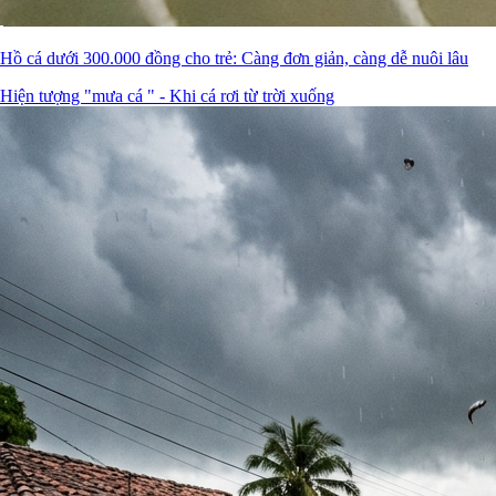
Hồ cá dưới 300.000 đồng cho trẻ: Càng đơn giản, càng dễ nuôi lâu
Hiện tượng "mưa cá " - Khi cá rơi từ trời xuống