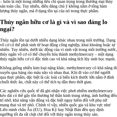
– luôn là một trong những tiêu chí quan trọng trong thương mại thủy
sản toàn cầu. Tuy nhiên, điều đáng chú ý không nằm ở tổng hàm
lượng thủy ngân, mà ở dạng tồn tại của nó trong thực phẩm.
Thủy ngân hữu cơ là gì và vì sao đáng lo
ngại?
Thủy ngân tồn tại dưới nhiều dạng khác nhau trong môi trường. Dạng
vô cơ có thể phát sinh từ hoạt động công nghiệp, khai khoáng hoặc tự
nhiên. Tuy nhiên, dưới tác động của vi sinh vật trong môi trường nước,
thủy ngân vô cơ có thể chuyển hóa thành methylmercury – một dạng
thủy ngân hữu cơ có độc tính cao và khả năng tích lũy sinh học mạnh.
Không giống nhiều kim loại nặng khác, methylmercury có khả năng đi
xuyên qua hàng rào máu não và nhau thai. Khi đi vào cơ thể người
qua thực phẩm, đặc biệt là các loài cá biển kích thước lớn nằm ở đỉnh
chuỗi thức ăn, chất này có thể tích tụ dần theo thời gian.
Các nghiên cứu quốc tế đã ghi nhận việc phơi nhiễm methylmercury
kéo dài có thể gây tổn thương hệ thần kinh trung ương, ảnh hưởng đến
trí nhớ, khả năng vận động và đặc biệt nguy hiểm đối với phụ nữ
mang thai và trẻ nhỏ. Chính vì vậy, nhiều quốc gia và khu vực như
Liên minh châu Âu (EU), Hoa Kỳ hay Nhật Bản đều quy định
ngưỡng tối đa rất chặt chẽ đối với thủy ngân trong thủy sản.