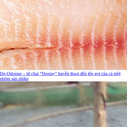
De-Odorase – từ chai “Deoray” huyền thoại đến tên gọi của cả một
nhóm sản phẩm