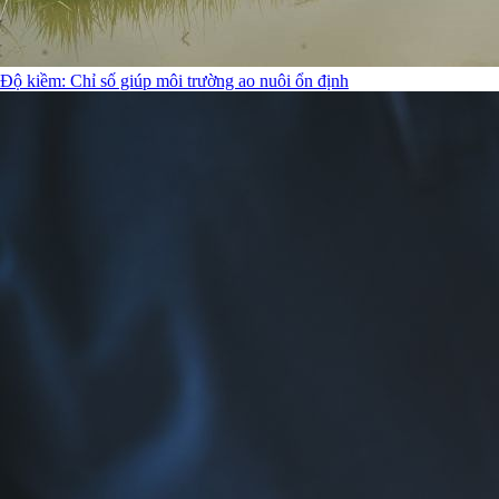
Độ kiềm: Chỉ số giúp môi trường ao nuôi ổn định