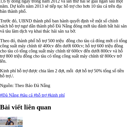
1,6 tỷ đồng ngay trong năm 2012 và lần thứ hai sẽ giải ngân sau một
năm. Dự kiến năm 2013 sẽ tiếp tục hỗ trợ cho hơn 10 tàu cá trên địa
bàn thành phố.
Trước đó, UBND thành phố ban hành quyết định về một số chính
sách hỗ trợ ngư dân thành phố Đà Nẵng đóng mới tàu đánh bắt hải sản
và tàu làm dịch vụ khai thác hải sản xa bờ.
Theo đó, thành phố hỗ trợ 500 triệu đồng cho tàu cá đóng mới có tổng
công suất máy chính từ 400cv đến dưới 600cv; hỗ trợ 600 triệu đồng
cho tàu có tổng công suất máy chính từ 600cv đến dưới 800cv và hỗ
trợ 800 triệu đồng cho tàu có tổng công suất máy chính từ 800cv trở
lên.
Kinh phí hỗ trợ được chia làm 2 đợt, mỗi đợt hỗ trợ 50% tổng số tiền
hỗ trợ./.
Nguồn: Theo Báo Đà Nẵng
#Đà Nẵng
#tàu cá
#hỗ trợ
#kinh phí
Bài viết liên quan