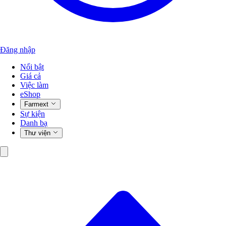
Đăng nhập
Nổi bật
Giá cả
Việc làm
eShop
Farmext
Sự kiện
Danh bạ
Thư viện