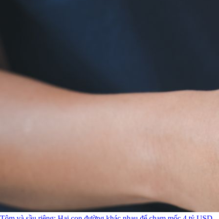
Tôm và sầu riêng: Hai con đường khác nhau để chạm mốc 4 tỷ USD