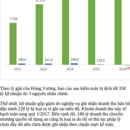
Theo lý giải của Hùng Vương, báo cáo sau kiểm toán bị lệch tới 358
tỷ lợi nhuận do 3 nguyên nhân chính.
Thứ nhất,
lợi nhuận gộp giảm do nghiệp vụ ghi nhận doanh thu bán bã
đậu nành 228 tỷ bị loại ra vì ghi sai niên độ. Khoản doanh thu này sẽ
hạch toán sang quý 1/2017. Bên cạnh dó, 180 tỷ doanh thu chuyển
nhượng quyền sử dụng ao cũng bị loại ra do hồ sơ thủ tục pháp lý
chưa đầy đủ nên chưa được ghi nhận theo chuẩn mực kế toán.