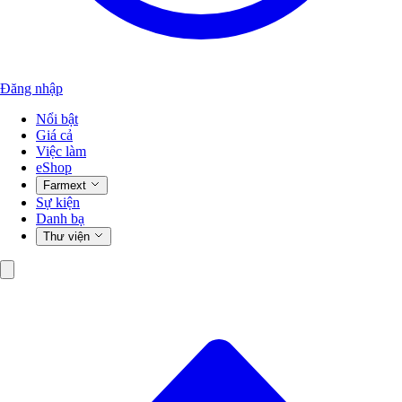
Đăng nhập
Nổi bật
Giá cả
Việc làm
eShop
Farmext
Sự kiện
Danh bạ
Thư viện