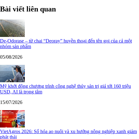
Bài viết liên quan
De-Odorase – từ chai “Deoray” huyền thoại đến tên gọi của cả một
nhóm sản phẩm
05/08/2026
Mỹ khởi động chương trình công nghệ thủy sản trị giá tới 160 triệu
USD, AI là trọng tâm
15/07/2026
VietAgros 2026: Số hóa ao nuôi và xu hướng nông nghiệp xanh giảm
phát thải