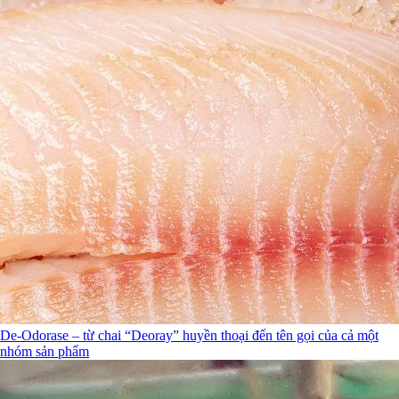
De-Odorase – từ chai “Deoray” huyền thoại đến tên gọi của cả một
nhóm sản phẩm