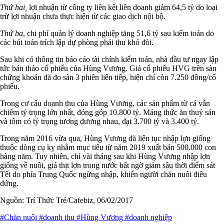
Thứ hai,
lợi nhuận từ công ty liên kết liên doanh giảm 64,5 tỷ do loại
trừ lợi nhuận chưa thực hiện từ các giao dịch nội bộ.
Thứ ba
, chi phí quản lý doanh nghiệp tăng 51,6 tỷ sau kiểm toán do
các bút toán trích lập dự phòng phải thu khó đòi.
Sau khi có thông tin báo cáo tài chính kiểm toán, nhà đầu tư ngay lập
tức bán tháo cổ phiếu của Hùng Vương. Giá cổ phiếu HVG trên sàn
chứng khoán đã đo sàn 3 phiên liên tiếp, hiện chỉ còn 7.250 đồng/cổ
phiếu.
Trong cơ cấu doanh thu của Hùng Vương, các sản phẩm từ cá vẫn
chiếm tỷ trọng lớn nhất, đóng góp 10.800 tỷ. Mảng thức ăn thuỷ sản
và tôm có tỷ trọng tương đương nhau, đạt 3.700 tỷ và 3.400 tỷ.
Trong năm 2016 vừa qua, Hùng Vương đã liên tục nhập lợn giống
thuộc dòng cụ kỵ nhằm mục tiêu từ năm 2019 xuất bán 500.000 con
hàng năm. Tuy nhiên, chỉ vài tháng sau khi Hùng Vương nhập lợn
giống về nuôi, giá thịt lợn trong nước bất ngờ giảm sâu thời điểm sát
Tết do phía Trung Quốc ngừng nhập, khiến người chăn nuôi điêu
đứng.
Nguồn: Trí Thức Trẻ/Cafebiz, 06/02/2017
#Chăn nuôi
#doanh thu
#Hùng Vương
#doanh nghiệp