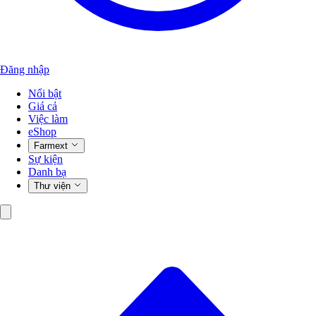
Đăng nhập
Nổi bật
Giá cả
Việc làm
eShop
Farmext
Sự kiện
Danh bạ
Thư viện