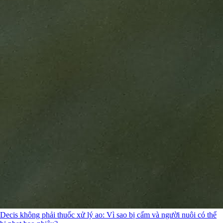
Decis không phải thuốc xử lý ao: Vì sao bị cấm và người nuôi có thể