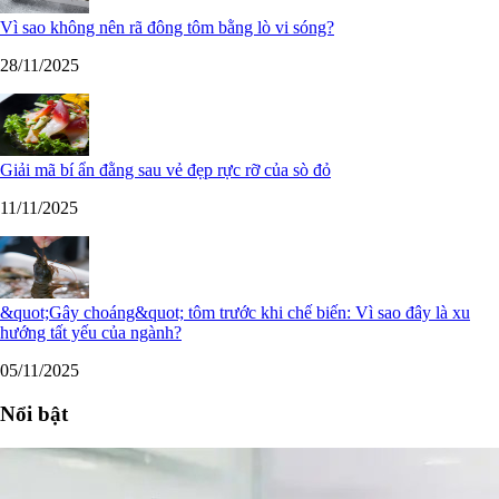
Vì sao không nên rã đông tôm bằng lò vi sóng?
28/11/2025
Giải mã bí ẩn đằng sau vẻ đẹp rực rỡ của sò đỏ
11/11/2025
&quot;Gây choáng&quot; tôm trước khi chế biến: Vì sao đây là xu
hướng tất yếu của ngành?
05/11/2025
Nổi bật