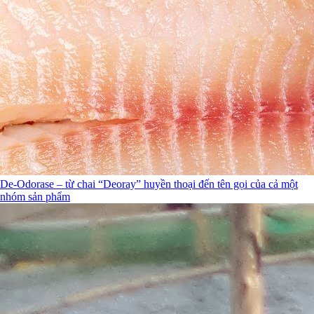
De-Odorase – từ chai “Deoray” huyền thoại đến tên gọi của cả một
nhóm sản phẩm