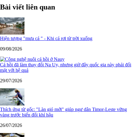
Bài viết liên quan
Hiện tượng "mưa cá " - Khi cá rơi từ trời xuống
09/08/2026
Cá hồi đã làm thay đổi Na Uy, nhưng giờ đây quốc gia này phải đối
mặt với hệ quả
29/07/2026
Thích ứng từ gốc: "Làn gió mới" giúp ngư dân Timor-Leste vững
vàng trước biến đổi khí hậu
26/07/2026