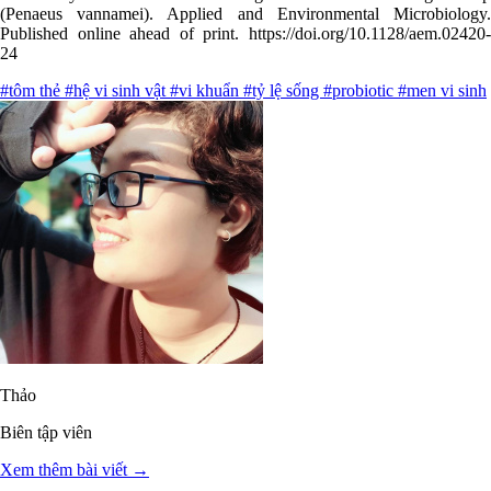
(Penaeus vannamei). Applied and Environmental Microbiology.
Published online ahead of print. https://doi.org/10.1128/aem.02420-
24
#tôm thẻ
#hệ vi sinh vật
#vi khuẩn
#tỷ lệ sống
#probiotic
#men vi sinh
Thảo
Biên tập viên
Xem thêm bài viết →