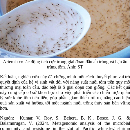
Artemia có tác động tích cực trong giai đoạn đầu ấu trùng và hậu ấu
trùng tôm. Ảnh: ST
Kết luận, nghiên cứu này đã chứng minh một cách thuyết phục vai trò
quyết định của hệ vi sinh vật đối với năng suất nuôi tôm trên quy mô
thương mại toàn cầu, đặc biệt là ở giai đoạn con giống. Các kết quả
này cung cấp cơ sở khoa học cho việc phát triển các chiến lược quản
lý sức khỏe tôm tiên tiến, góp phần giảm thiểu rủi ro, nâng cao hiệu
quả sản xuất và hướng tới một ngành nuôi trồng thủy sản bền vững
hơn.
Nguồn: Kumar, V., Roy, S., Behera, B. K., Bosco, J. G., &
Balamurugan, V. (2024). Metagenomic analysis of the microbial
community and resistome in the gut of Pacific white-leg shrimp