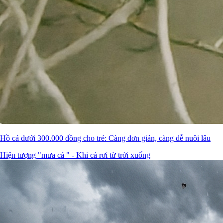
Hồ cá dưới 300.000 đồng cho trẻ: Càng đơn giản, càng dễ nuôi lâu
Hiện tượng "mưa cá " - Khi cá rơi từ trời xuống