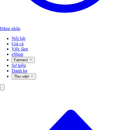
Đăng nhập
Nổi bật
Giá cả
Việc làm
eShop
Farmext
Sự kiện
Danh bạ
Thư viện