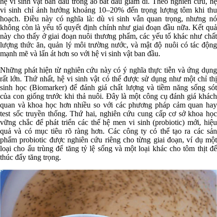
hệ vi sinh vật ban đầu trong ao bắt đầu giảm đi. Theo nghiên cứu, hệ
vi sinh chỉ ảnh hưởng khoảng 10–20% đến trọng lượng tôm khi thu
hoạch. Điều này có nghĩa là: dù vi sinh vẫn quan trọng, nhưng nó
không còn là yếu tố quyết định chính như giai đoạn đầu nữa. Kết quả
này cho thấy ở giai đoạn nuôi thương phẩm, các yếu tố khác như chất
lượng thức ăn, quản lý môi trường nước, và mật độ nuôi có tác động
mạnh mẽ và lấn át hơn so với hệ vi sinh vật ban đầu.
Những phát hiện từ nghiên cứu này có ý nghĩa thực tiễn và ứng dụng
rất lớn. Thứ nhất, hệ vi sinh vật có thể được sử dụng như một chỉ thị
sinh học (Biomarker) để đánh giá chất lượng và tiềm năng sống sót
của con giống trước khi thả nuôi. Đây là một công cụ đánh giá khách
quan và khoa học hơn nhiều so với các phương pháp cảm quan hay
test sốc truyền thống. Thứ hai, nghiên cứu cung cấp cơ sở khoa học
vững chắc để phát triển các thế hệ men vi sinh (probiotic) mới, hiệu
quả và có mục tiêu rõ ràng hơn. Các công ty có thể tạo ra các sản
phẩm probiotic được nghiên cứu riêng cho từng giai đoạn, ví dụ một
loại cho ấu trùng để tăng tỷ lệ sống và một loại khác cho tôm thịt để
thúc đẩy tăng trọng.