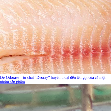
De-Odorase – từ chai “Deoray” huyền thoại đến tên gọi của cả một
nhóm sản phẩm