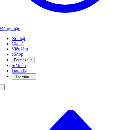
Đăng nhập
Nổi bật
Giá cả
Việc làm
eShop
Farmext
Sự kiện
Danh bạ
Thư viện