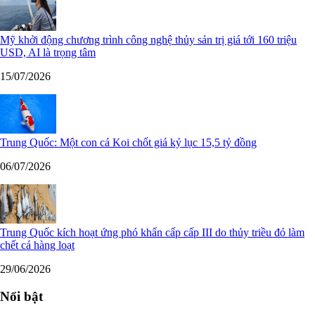
Mỹ khởi động chương trình công nghệ thủy sản trị giá tới 160 triệu
USD, AI là trọng tâm
15/07/2026
Trung Quốc: Một con cá Koi chốt giá kỷ lục 15,5 tỷ đồng
06/07/2026
Trung Quốc kích hoạt ứng phó khẩn cấp cấp III do thủy triều đỏ làm
chết cá hàng loạt
29/06/2026
Nổi bật