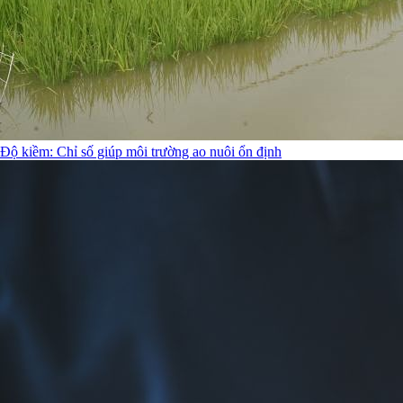
Độ kiềm: Chỉ số giúp môi trường ao nuôi ổn định