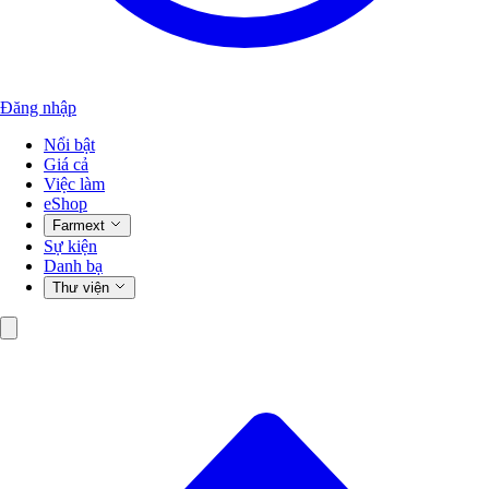
Đăng nhập
Nổi bật
Giá cả
Việc làm
eShop
Farmext
Sự kiện
Danh bạ
Thư viện