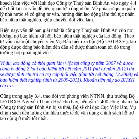
hoạch làm việc với lãnh đạo Công ty Thuỷ sản Bình An vào ngày 4.4
để chốt lại các vấn đề liên quan tới công nhân. Về phía cơ quan quản
lý nhà nước sẽ cố gắng tư vấn, hướng dẫn lao động làm thủ tục nhận
bảo hiểm thất nghiệp, giúp chuyển đổi việc làm.
Hiện nay, vấn đề nan giải nhất là công ty Thuỷ sản Bình An còn nợ
lương, nợ bảo hiểm xã hội, bảo hiểm thất nghiệp của lao động. Theo
tư vấn của một chuyên viên Vụ Bảo hiểm xã hội (Bộ LĐTBXH), lao
động được đóng bảo hiểm đến đâu sẽ được thanh toán tới đó trong
trường hợp phải nghỉ việc.
Ví dụ, lao động có thời gian làm việc tại công ty năm 2007 và được
công ty đóng 2 loại bảo hiểm tới hết năm 2011 (nợ từ năm 2012) thì
sẽ được tính chi trả cả trợ cấp thôi việc (tính tới hết tháng 12.2008) và
bảo hiểm thất nghiệp (tính từ 2009-2011). Khoản tiền này do BHXH
chi trả.
Cũng trong ngày 3.4, trao đổi với phóng viên NTNN, thứ trưởng Bộ
LĐTBXH Nguyễn Thanh Hoà cho hay, nếu gần 2.400 công nhân của
Công ty thuỷ sản Bình An bị sa thải, Bộ sẽ chỉ đạo Cục Việc làm, Vụ
chính sách tiền lương tìm hiểu thực tế để vận dụng chính sách hỗ trợ
lao động ở mức tốt nhất.