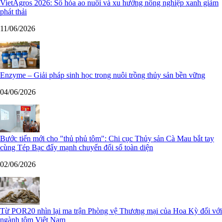
VietAgros 2026: Số hóa ao nuôi và xu hướng nông nghiệp xanh giảm
phát thải
11/06/2026
Enzyme – Giải pháp sinh học trong nuôi trồng thủy sản bền vững
04/06/2026
Bước tiến mới cho "thủ phủ tôm": Chi cục Thủy sản Cà Mau bắt tay
cùng Tép Bạc đẩy mạnh chuyển đổi số toàn diện
02/06/2026
Từ POR20 nhìn lại ma trận Phòng vệ Thương mại của Hoa Kỳ đối với
ngành tôm Việt Nam