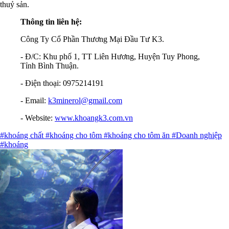
thuỷ sản.
Thông tin liên hệ:
Công Ty Cổ Phần Thương Mại Đầu Tư K3.
- Đ/C: Khu phố 1, TT Liên Hương, Huyện Tuy Phong,
Tỉnh Bình Thuận.
- Điện thoại: 0975214191
- Email:
k3minerol@gmail.com
- Website:
www.khoangk3.com.vn
#khoáng chất
#khoáng cho tôm
#khoáng cho tôm ăn
#Doanh nghiệp
#khoáng