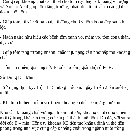
- Cung cấp khoáng chất cần thiết cho tôm đặc biệt là khoáng vi lượng
và Amino Acid giúp tôm tăng trưởng, phát triển tốt ở tất cả các giai
đoạn nuôi tôm.
- Giúp tôm lột xác đồng loạt, lột đúng chu kỳ, tôm bong đẹp sau khi
lột.
- Ngăn ngừa hữu hiệu các bệnh tôm xanh vỏ, mềm vỏ, tôm cong thân,
đục cơ.
- Giúp tôm tăng trưởng nhanh, chắc thịt, nặng cân nhờ hấp thụ khoáng
chất.
- Tôm ăn nhiều, gia tăng sức khoẻ cho tôm, giảm hệ số FCR.
Sử Dụng E – Min:
- Sử dụng định kỳ: Trộn 3 - 5 ml/kg thức ăn, ngày 1 đến 2 lần suốt vụ
nuôi.
- Khi tôm bị bệnh mềm vỏ, thiếu khoáng: 6 đến 10 ml/kg thức ăn.
Nhu cầu khoáng chất với ngành tôm rất lớn, khoáng chất cũng chiếm
một tỷ trọng khá cao trong cơ cấu giá thành nuôi tôm. Do đó, với sự ra
đời của E – min, Công ty khoáng K3 tiếp tục khẳng định vị thế tiên
phong trong lĩnh vực cung cấp khoáng chất trong ngành nuôi trồng