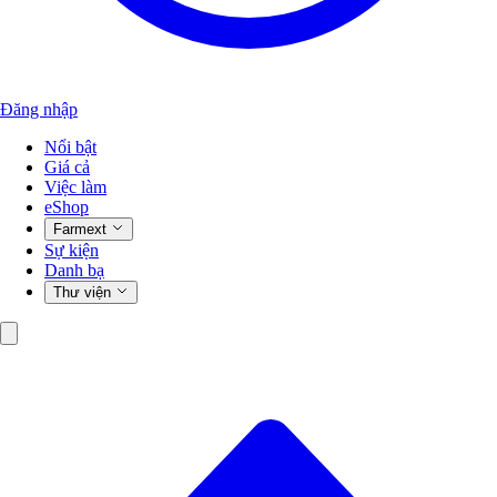
Đăng nhập
Nổi bật
Giá cả
Việc làm
eShop
Farmext
Sự kiện
Danh bạ
Thư viện