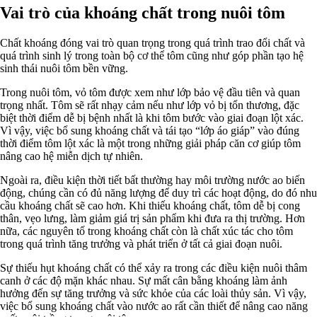
Vai trò của khoáng chất trong nuôi tôm
Chất khoáng đóng vai trò quan trọng trong quá trình trao đổi chất và
quá trình sinh lý trong toàn bộ cơ thể tôm cũng như góp phần tạo hệ
sinh thái nuôi tôm bền vững.
Trong nuôi tôm, vỏ tôm được xem như lớp bảo vệ đầu tiên và quan
trọng nhất. Tôm sẽ rất nhạy cảm nếu như lớp vỏ bị tổn thương, đặc
biệt thời điểm dễ bị bệnh nhất là khi tôm bước vào giai đoạn lột xác.
Vì vậy, việc bổ sung khoáng chất và tái tạo “lớp áo giáp” vào đúng
thời điểm tôm lột xác là một trong những giải pháp căn cơ giúp tôm
nâng cao hệ miễn dịch tự nhiên.
Ngoài ra, điều kiện thời tiết bất thường hay môi trường nước ao biến
động, chúng cần có đủ năng lượng để duy trì các hoạt động, do đó nhu
cầu khoáng chất sẽ cao hơn. Khi thiếu khoáng chất, tôm dễ bị cong
thân, vẹo lưng, làm giảm giá trị sản phẩm khi đưa ra thị trường. Hơn
nữa, các nguyên tố trong khoáng chất còn là chất xúc tác cho tôm
trong quá trình tăng trưởng và phát triển ở tất cả giai đoạn nuôi.
Sự thiếu hụt khoáng chất có thể xảy ra trong các điều kiện nuôi thâm
canh ở các độ mặn khác nhau. Sự mất cân bằng khoáng làm ảnh
hưởng đến sự tăng trưởng và sức khỏe của các loài thủy sản. Vì vậy,
việc bổ sung khoáng chất vào nước ao rất cần thiết để nâng cao năng