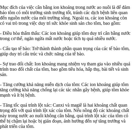
Mục đích của việc cân bằng ion khoáng trong nước ao nuôi là để đảm
bảo tôm có môi trường sinh trưởng tốt, tránh các dịch bệnh liên quan
đến nguồn nước của môi trường sống. Ngoài ra, các ion khoáng còn
có vai trò trong việc duy trì sức khỏe sinh sản cho tôm, bao gồm:
- Điều hòa thẩm thấu: Các ion khoáng giúp tôm duy trì cân bằng nước
trong cơ thể, ngăn ngừa mất nước hoặc tích tụ quá nhiều nước.
- Cấu tạo tế bào: Trở thành thành phần quan trọng của các tế bào tôm,
giúp duy trì cấu trúc và chức năng của tế bào.
- Sự trao đổi chất: Ion khoáng mang nhiệm vụ tham gia vào nhiều quá
trình trao đổi chất của tôm, bao gồm tiêu hóa, hấp thụ, bài tiết và sinh
sản.
- Tăng cường khả năng miễn dịch của tôm: Các ion khoáng giúp tôm
tăng cường khả năng chống lại các tác nhân gây bệnh, giúp tôm khỏe
mạnh và ít bị bệnh.
- Tăng tốc quá trình lột xác: Canxi và magiê là hai khoáng chất quan
trọng đối với quá trình lột xác của tôm. Nếu nồng độ các khoáng chất
này trong nước ao nuôi không cân bằng, quá trình lột xác của tôm có
thể bị chậm lại hoặc bị gián đoạn, ảnh hưởng đến sự tăng trưởng và
phát triển của tôm.