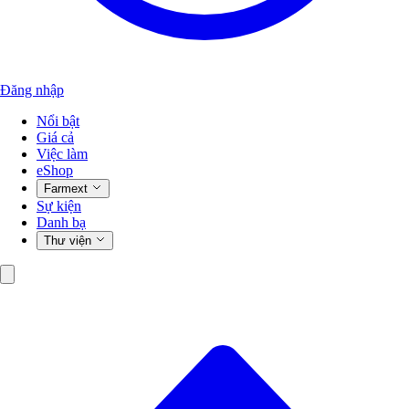
Đăng nhập
Nổi bật
Giá cả
Việc làm
eShop
Farmext
Sự kiện
Danh bạ
Thư viện