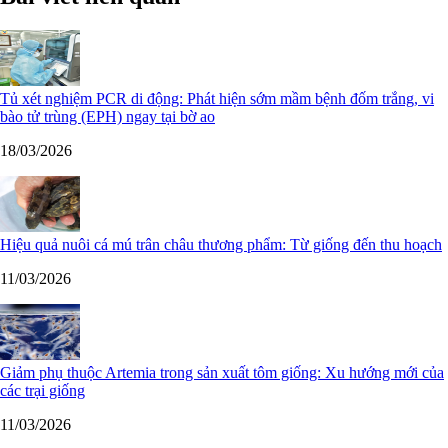
Tủ xét nghiệm PCR di động: Phát hiện sớm mầm bệnh đốm trắng, vi
bào tử trùng (EPH) ngay tại bờ ao
18/03/2026
Hiệu quả nuôi cá mú trân châu thương phẩm: Từ giống đến thu hoạch
11/03/2026
Giảm phụ thuộc Artemia trong sản xuất tôm giống: Xu hướng mới của
các trại giống
11/03/2026