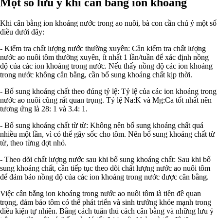
Một số lưu ý khi cân bằng ion khoáng
Khi cân bằng ion khoáng nước trong ao nuôi, bà con cần chú ý một số
điều dưới đây:
- Kiểm tra chất lượng nước thường xuyên: Cần kiểm tra chất lượng
nước ao nuôi tôm thường xuyên, ít nhất 1 lần/tuần để xác định nồng
độ của các ion khoáng trong nước. Nếu thấy nồng độ các ion khoáng
trong nước không cân bằng, cần bổ sung khoáng chất kịp thời.
- Bổ sung khoáng chất theo đúng tỷ lệ: Tỷ lệ của các ion khoáng trong
nước ao nuôi cũng rất quan trọng. Tỷ lệ Na:K và Mg:Ca tốt nhất nên
tương ứng là 28: 1 và 3.4: 1.
- Bổ sung khoáng chất từ từ: Không nên bổ sung khoáng chất quá
nhiều một lần, vì có thể gây sốc cho tôm. Nên bổ sung khoáng chất từ
từ, theo từng đợt nhỏ.
- Theo dõi chất lượng nước sau khi bổ sung khoáng chất: Sau khi bổ
sung khoáng chất, cần tiếp tục theo dõi chất lượng nước ao nuôi tôm
để đảm bảo nồng độ của các ion khoáng trong nước được cân bằng.
Việc cân bằng ion khoáng trong nước ao nuôi tôm là tiền đề quan
trọng, đảm bảo tôm có thể phát triển và sinh trưởng khỏe mạnh trong
điều kiện tự nhiên. Bằng cách tuân thủ cách cân bằng và những lưu ý