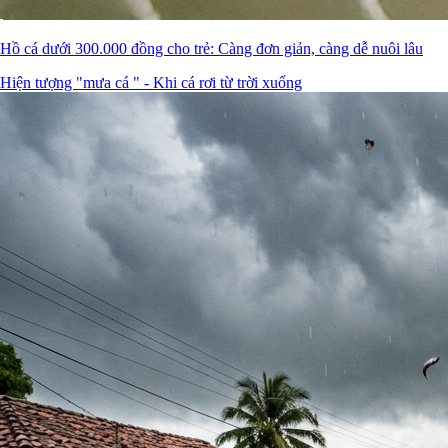
Hồ cá dưới 300.000 đồng cho trẻ: Càng đơn giản, càng dễ nuôi lâu
Hiện tượng "mưa cá " - Khi cá rơi từ trời xuống