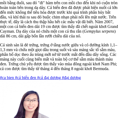
mồi bằng đuôi, sau đó "đi" hàm trên con mồi cho đến khi nó cuộn tròn
hoàn toàn bên trong dạ dày. Cá biển đen đã được phát hiện nuốt cá lớn
đến mức không thể tiêu hóa được trước khi quá trình phân hủy bắt
đầu, và khí thải ra sau đó buộc chim nhạn phải nổi lên mặt nước. Trên
thực tế, đây là cách thu thập hầu hết các mẫu vật đã biết. Năm 2007,
một con cá biển đen dài 19 cm được tìm thấy đã chết ngoài khơi Grand
Cayman. Dạ dày của nó chứa một con cá thu rắn (
Gempylus serpens
)
dài 86 cm, dài gấp bốn lần rưỡi chiều dài của nó.
Cá sinh sản là đẻ trứng, trứng ở tầng nước giữa và có đường kính 1,1–
1,3 mm và chứa một giọt dầu trong suốt và sáu mảng sắc tố sẫm màu,
phân bố dọc theo ấu trùng mới nở từ trước mắt đến đầu dây sống. Các
mảng này cuối cùng biến mất và toàn bộ cơ thể sẫm màu thành màu
đen. Trứng chủ yếu được tìm thấy vào mùa đông ngoài khơi Nam Phi;
cá con được tìm thấy từ tháng 4 đến tháng 8 ngoài khơi Bermuda.
#ca bien
#cá biển đen
#cá đại dương
#đại dương