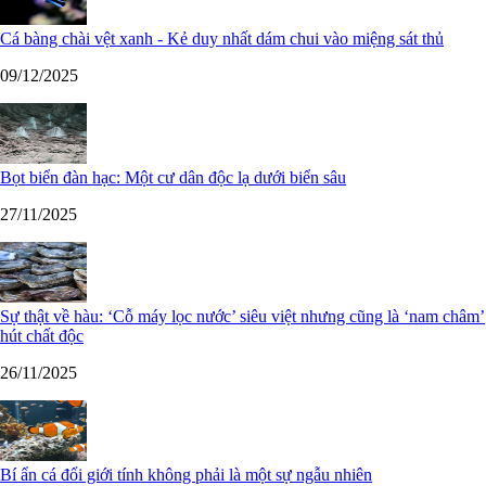
Cá bàng chài vệt xanh - Kẻ duy nhất dám chui vào miệng sát thủ
09/12/2025
Bọt biển đàn hạc: Một cư dân độc lạ dưới biển sâu
27/11/2025
Sự thật về hàu: ‘Cỗ máy lọc nước’ siêu việt nhưng cũng là ‘nam châm’
hút chất độc
26/11/2025
Bí ẩn cá đổi giới tính không phải là một sự ngẫu nhiên