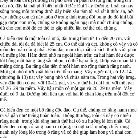
Đây là loài cá đại dương rất phổ biến và phân bố rộng rãi; trong chi
của nó, đây là loài phổ biến nhất ở Bắc Đại Tây Dương. Loài cá này
sống trong môi trường dưới đáy biển sâu tăm tối và rất ít thức ăn, bởi
vậy những con cá này luôn ở trong tình trạng đói bụng do đó khi bắt
gặp được con mồi, chúng sẽ không ngần ngại mà nuốt chứng chúng,
dù cho con mồi đó có thể to gấp nhiều lần cơ thể của chúng.
Cá biển đen là một loài cá nhỏ, dài trung bình từ 15 đến 20 cm, với
chiều dài tối đa đã biết là 25 cm. Cơ thể dài và dẹt, không có vảy và có
màu đen nâu đồng nhất. Đầu dài, mõm tù, mắt có kích thước vừa phải
và miệng lớn. Hàm dưới nhô ra ngoài hàm trên; cả hai hàm đều được
lót bằng một hàng răng sắc nhọn, có thể hạ xuống, khớp vào nhau khi
miệng đóng. Ba răng đầu tiên ở mỗi hàm mở rộng thành răng nanh.
Một gai nhỏ dưới xuất hiện trên tiền mang. Vây ngực dài, có 12–14
(thường là 13) tia; vây bụng nhỏ và chứa năm tia. Trong hai vây lưng,
vây đầu tiên có gai với 10–12 gai, và vây thứ hai dài hơn với một gai
và 26–29 tia mềm. Vây hậu môn có một gai và 26–29 tia mềm. Vây
đuôi có 9 tia. Đường bên liên tục với hai lỗ chân lông trên mỗi đốt cơ
thể.
Cá biển đen có một bộ răng độc đáo. Cụ thể, chúng có răng nanh mọc
ra và gần như thẳng hoàn toàn. Thông thường, loài cá này có nhiều
răng nanh, trong khi răng nanh thứ hai có xu hướng là lớn nhất. Cá
biển đen cũng có răng nanh di động, có nghĩa là những chiếc răng
nanh này lỏng lẻo trong ổ răng và có thể giúp làm hỏng và nhai con
mồi.