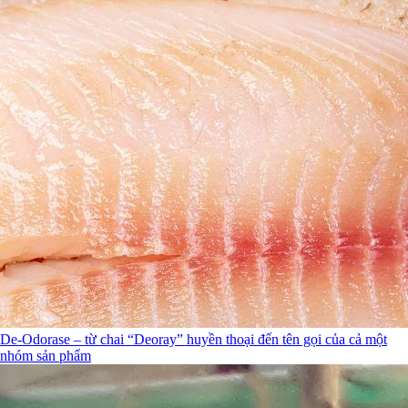
De-Odorase – từ chai “Deoray” huyền thoại đến tên gọi của cả một
nhóm sản phẩm