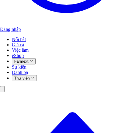
Đăng nhập
Nổi bật
Giá cả
Việc làm
eShop
Farmext
Sự kiện
Danh bạ
Thư viện