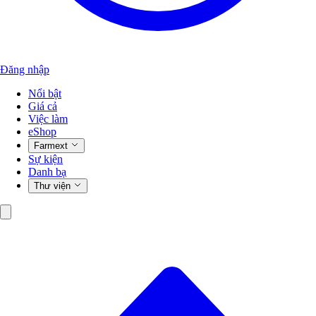
Đăng nhập
Nổi bật
Giá cả
Việc làm
eShop
Farmext
Sự kiện
Danh bạ
Thư viện