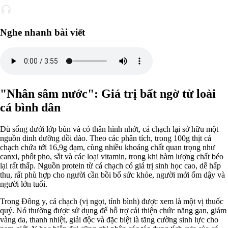
Nghe nhanh bài viết
"Nhân sâm nước": Giá trị bất ngờ từ loài
cá bình dân
Dù sống dưới lớp bùn và có thân hình nhớt, cá chạch lại sở hữu một
nguồn dinh dưỡng dồi dào. Theo các phân tích, trong 100g thịt cá
chạch chứa tới 16,9g đạm, cùng nhiều khoáng chất quan trọng như
canxi, phốt pho, sắt và các loại vitamin, trong khi hàm lượng chất béo
lại rất thấp. Nguồn protein từ cá chạch có giá trị sinh học cao, dễ hấp
thu, rất phù hợp cho người cần bồi bổ sức khỏe, người mới ốm dậy và
người lớn tuổi.
Trong Đông y, cá chạch (vị ngọt, tính bình) được xem là một vị thuốc
quý. Nó thường được sử dụng để hỗ trợ cải thiện chức năng gan, giảm
vàng da, thanh nhiệt, giải độc và đặc biệt là tăng cường sinh lực cho