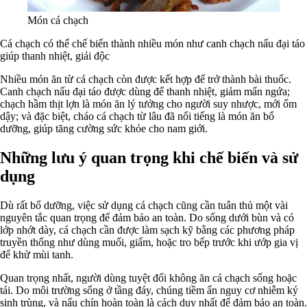
Món cá chạch
Cá chạch có thể chế biến thành nhiều món như canh chạch nấu đại táo
giúp thanh nhiệt, giải độc
Nhiều món ăn từ cá chạch còn được kết hợp để trở thành bài thuốc.
Canh chạch nấu đại táo được dùng để thanh nhiệt, giảm mẩn ngứa;
chạch hầm thịt lợn là món ăn lý tưởng cho người suy nhược, mới ốm
dậy; và đặc biệt, cháo cá chạch từ lâu đã nổi tiếng là món ăn bổ
dưỡng, giúp tăng cường sức khỏe cho nam giới.
Những lưu ý quan trọng khi chế biến và sử
dụng
Dù rất bổ dưỡng, việc sử dụng cá chạch cũng cần tuân thủ một vài
nguyên tắc quan trọng để đảm bảo an toàn. Do sống dưới bùn và có
lớp nhớt dày, cá chạch cần được làm sạch kỹ bằng các phương pháp
truyền thống như dùng muối, giấm, hoặc tro bếp trước khi ướp gia vị
để khử mùi tanh.
Quan trọng nhất, người dùng tuyệt đối không ăn cá chạch sống hoặc
tái. Do môi trường sống ở tầng đáy, chúng tiềm ẩn nguy cơ nhiễm ký
sinh trùng, và nấu chín hoàn toàn là cách duy nhất để đảm bảo an toàn.