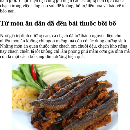
nam giới. Y học hiện đại cũng ghi nhận các tác dụng tích cực của cá
chạch trong việc nâng cao sức đề kháng, hỗ trợ tiêu hóa và bảo vệ tế
bào gan.
Từ món ăn dân dã đến bài thuốc bồi bổ
Nhờ giá trị dinh dưỡng cao, cá chạch đã trở thành nguyên liệu cho
nhiều món ăn không chỉ ngon miệng mà còn có tác dụng dưỡng sinh.
Những món ăn quen thuộc như chạch om chuối đậu, chạch kho riềng,
hay chạch chiên lá lốt không chỉ làm phong phú mâm cơm gia đình mà
còn là một cách bổ sung dinh dưỡng hiệu quả.