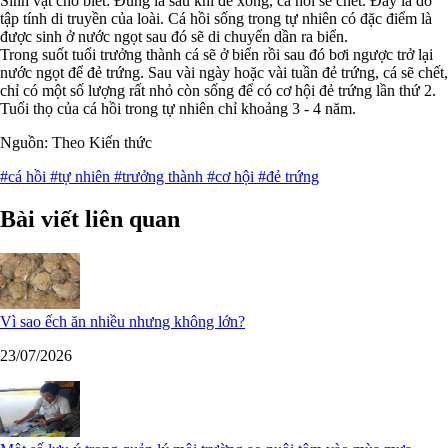
Sinh vật cho biết: Đúng là sau khi đẻ xong, cá hồi sẽ chết. Đấy là do
tập tính di truyền của loài. Cá hồi sống trong tự nhiên có đặc điểm là
được sinh ở nước ngọt sau đó sẽ di chuyển dần ra biển.
Trong suốt tuổi trưởng thành cá sẽ ở biển rồi sau đó bơi ngược trở lại
nước ngọt để đẻ trứng. Sau vài ngày hoặc vài tuần đẻ trứng, cá sẽ chết,
chỉ có một số lượng rất nhỏ còn sống để có cơ hội đẻ trứng lần thứ 2.
Tuổi thọ của cá hồi trong tự nhiên chỉ khoảng 3 - 4 năm.
Nguồn: Theo Kiến thức
#cá hồi
#tự nhiên
#trưởng thành
#cơ hội
#đẻ trứng
Bài viết liên quan
Vì sao ếch ăn nhiều nhưng không lớn?
23/07/2026