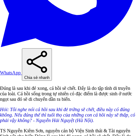
WhatsApp
Chia sẻ nhanh
Đúng là sau khi đẻ xong, cá hồi sẽ chết. Đấy là do tập tính di truyền
của loài. Cá hồi sống trong tự nhiên có đặc điểm là được sinh ở nước
ngọt sau đó sẽ di chuyển dần ra biển.
Hỏi: Tôi nghe nói cá hồi sau khi đẻ trứng sẽ chết, điều này có đúng
không. Nếu đúng thế thì tuổi thọ của những con cá hồi này sẽ thấp, có
phải vậy không? - Nguyễn Hải Nguyệt (Hà Nội).
TS Nguyễn Kiêm Sơn, nguyên cán bộ Viện Sinh thái & Tài nguyên