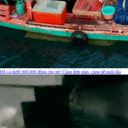
Hồ cá dưới 300.000 đồng cho trẻ: Càng đơn giản, càng dễ nuôi lâu