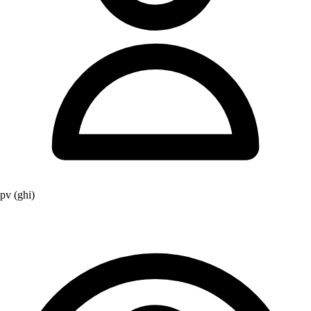
pv (ghi)