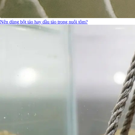
Nên dùng bột tảo hay dầu tảo trong nuôi tôm?