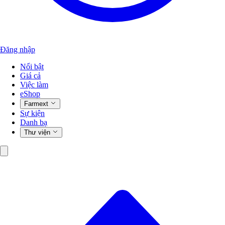
Đăng nhập
Nổi bật
Giá cả
Việc làm
eShop
Farmext
Sự kiện
Danh bạ
Thư viện