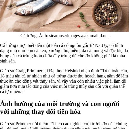
Cá trứng. Ảnh: steamuserimages-a.akamaihd.net
Cá trứng được biết đến một loài cá có nguồn gốc từ Na Uy, có hình
dạng nhỏ như con cá kèo, xương nhỏ, mềm, da cá mỏng và đặc biệt là
bụng của cá trứng luôn chứa đầy trứng dù cho đó không phải là mùa
sinh sản.
Giáo sư Craig Primmer tại Đại học Helsinki nhận định “Trên toàn cầu,
18 triệu tấn cá tự nhiên như cá trứng được thu hoạch hàng năm để làm
thức ăn cho động vật thủy sản, vì vậy vẫn còn nhiều việc phải làm để
giảm hơn nữa tác động của việc nuôi trồng thủy sản đối với quần thể
cá tự nhiên.”
Ảnh hưởng của môi trường và con người
với những thay đổi tiến hóa
Giáo sư Primmer nói thêm. “Theo các nghiên cứu trước đó của chúng
tôi, độ tuổi mà cá hồi trưởng thành ở con sông này ngày càng trẻ hóa,