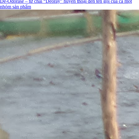
De-Odorase – từ chai “Deoray” huyền thoại đến tên gọi của cả một
nhóm sản phẩm