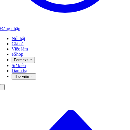
Đăng nhập
Nổi bật
Giá cả
Việc làm
eShop
Farmext
Sự kiện
Danh bạ
Thư viện