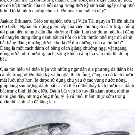
do đó kích thước của cá hồi đang trong thời kỳ sinh sản ngày càng nhỏ
hơn. Đó là minh chứng cho sự tiến hóa cảu loài cá này”.
Jaakko Erkinaro, Giáo sư nghiên cứu tại Viện Tài nguyên Thiên nhiên
cho biết: “Ngoài tác động gián tiếp của việc thu hoạch cá trứng, chúng
tôi phát hiện ra ngư dân địa phương (Phần Lan) sử dụng một loại đăng
cá chuyên dụng dùng đánh bắt cá hồi có kích thước nhỏ mặc dù đánh
bắt bằng đăng thường được cho là để thu những con cá lớn hơn”.
Đăng là một cách đánh cá bằng cách giăng chướng ngại vật ngang
dòng nước như mương, rạch, sông khiến cá bị lùa vào một lối để bị
bắt.
Qua tìm hiểu và thảo luận với những ngư dân địa phương đã đánh bắt
cá hồi trong nhiều thập kỷ và họ giải thích rằng, đăng cá có kích thước
mắt lưới nhỏ hơn, là được sử dụng chủ yếu ở các vùng nước nông,
giúp tăng sản lượng đánh bắt cá. Vì thế có thể thấy kích thước cá đánh
bắt trung bình không lớn. Đánh bắt ven bờ tuy đã giảm trong những
năm gần đây, nhưng đồng thời, tỷ lệ cá nhỏ, thành thục sớm trong
quần thể sinh sản đã tăng lên.