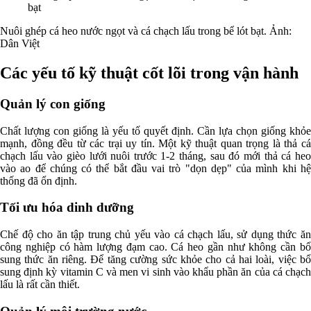
bạt
Nuôi ghép cá heo nước ngọt và cá chạch lấu trong bể lót bạt. Ảnh:
Dân Việt
Các yếu tố kỹ thuật cốt lõi trong vận hành
Quản lý con giống
Chất lượng con giống là yếu tố quyết định. Cần lựa chọn giống khỏe
mạnh, đồng đều từ các trại uy tín. Một kỹ thuật quan trọng là thả cá
chạch lấu vào gièo lưới nuôi trước 1-2 tháng, sau đó mới thả cá heo
vào ao để chúng có thể bắt đầu vai trò "dọn dẹp" của mình khi hệ
thống đã ổn định.
Tối ưu hóa dinh dưỡng
Chế độ cho ăn tập trung chủ yếu vào cá chạch lấu, sử dụng thức ăn
công nghiệp có hàm lượng đạm cao. Cá heo gần như không cần bổ
sung thức ăn riêng. Để tăng cường sức khỏe cho cả hai loài, việc bổ
sung định kỳ vitamin C và men vi sinh vào khẩu phần ăn của cá chạch
lấu là rất cần thiết.