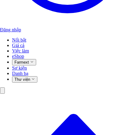
Đăng nhập
Nổi bật
Giá cả
Việc làm
eShop
Farmext
Sự kiện
Danh bạ
Thư viện