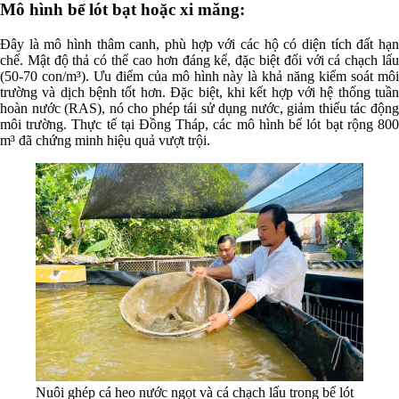
Mô hình bể lót bạt hoặc xi măng:
Đây là mô hình thâm canh, phù hợp với các hộ có diện tích đất hạn
chế. Mật độ thả có thể cao hơn đáng kể, đặc biệt đối với cá chạch lấu
(50-70 con/m³). Ưu điểm của mô hình này là khả năng kiểm soát môi
trường và dịch bệnh tốt hơn. Đặc biệt, khi kết hợp với hệ thống tuần
hoàn nước (RAS), nó cho phép tái sử dụng nước, giảm thiểu tác động
môi trường. Thực tế tại Đồng Tháp, các mô hình bể lót bạt rộng 800
m³ đã chứng minh hiệu quả vượt trội.
Nuôi ghép cá heo nước ngọt và cá chạch lấu trong bể lót