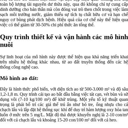
toàn bộ lượng tài nguyên dư thừa này, qua đó không chỉ tự cung cấp
dinh dưỡng cho bản thân mà còn đóng vai trò then chốt trong việc làm
sạch môi trường nước, giảm thiểu sự tích tụ chất hữu cơ và hạn chế
nguy cơ bùng phát dịch bệnh. Hiệu quả của cơ chế này thể hiện qua
việc có thể giảm từ 30-50% chi phí thức ăn tổng thể.
Quy trình thiết kế và vận hành các mô hình
nuôi
Sự linh hoạt của mô hình này được thể hiện qua khả năng triển khai
trên nhiều hệ thống khác nhau, từ ao đất truyền thống đến các hệ
thống công nghệ cao.
Mô hình ao đất:
Đây là hình thức phổ biến, với diện tích ao từ 500-3.000 m² và độ sâu
1,2-1,8 m. Quy trình cải tạo ao bắt đầu bằng việc tát cạn, vét bùn và sử
dụng vôi (7-10 kg/100 m²) để khử trùng. Một yếu tố kỹ thuật quan
trọng là phải bố trí các giá thể trú ẩn như bó tre, ống nhựa cho cá
chạch lấu và lắp đặt hệ thống sục khí để duy trì hàm lượng oxy hòa tan
luôn ở mức trên 5 mg/L. Mật độ thả được khuyến nghị là 2-10 con/m²
đối với cá chạch lấu và khoảng 15-20 con/100 m² đối với cá heo.