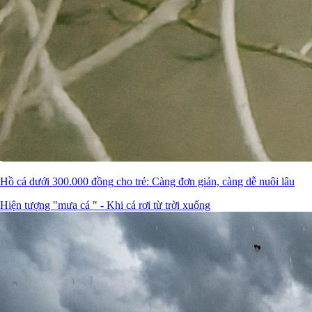
Hồ cá dưới 300.000 đồng cho trẻ: Càng đơn giản, càng dễ nuôi lâu
Hiện tượng "mưa cá " - Khi cá rơi từ trời xuống