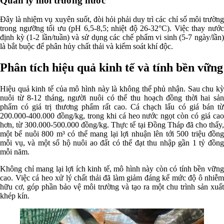
Quản lý môi trường nước
Đây là nhiệm vụ xuyên suốt, đòi hỏi phải duy trì các chỉ số môi trường
trong ngưỡng tối ưu (pH 6,5-8,5; nhiệt độ 26-32°C). Việc thay nước
định kỳ (1-2 lần/tuần) và sử dụng các chế phẩm vi sinh (5-7 ngày/lần)
là bắt buộc để phân hủy chất thải và kiểm soát khí độc.
Phân tích hiệu quả kinh tế và tính bền vững
Hiệu quả kinh tế của mô hình này là không thể phủ nhận. Sau chu kỳ
nuôi từ 8-12 tháng, người nuôi có thể thu hoạch đồng thời hai sản
phẩm có giá trị thương phẩm rất cao. Cá chạch lấu có giá bán từ
200.000-400.000 đồng/kg, trong khi cá heo nước ngọt còn có giá cao
hơn, từ 300.000-500.000 đồng/kg. Thực tế tại Đồng Tháp đã cho thấy,
một bể nuôi 800 m³ có thể mang lại lợi nhuận lên tới 500 triệu đồng
mỗi vụ, và một số hộ nuôi ao đất có thể đạt thu nhập gần 1 tỷ đồng
mỗi năm.
Không chỉ mang lại lợi ích kinh tế, mô hình này còn có tính bền vững
cao. Việc cá heo xử lý chất thải đã làm giảm đáng kể mức độ ô nhiễm
hữu cơ, góp phần bảo vệ môi trường và tạo ra một chu trình sản xuất
khép kín.