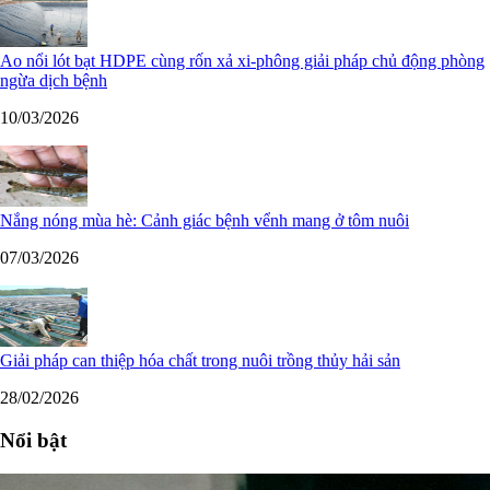
Ao nổi lót bạt HDPE cùng rốn xả xi-phông giải pháp chủ động phòng
ngừa dịch bệnh
10/03/2026
Nắng nóng mùa hè: Cảnh giác bệnh vểnh mang ở tôm nuôi
07/03/2026
Giải pháp can thiệp hóa chất trong nuôi trồng thủy hải sản
28/02/2026
Nổi bật