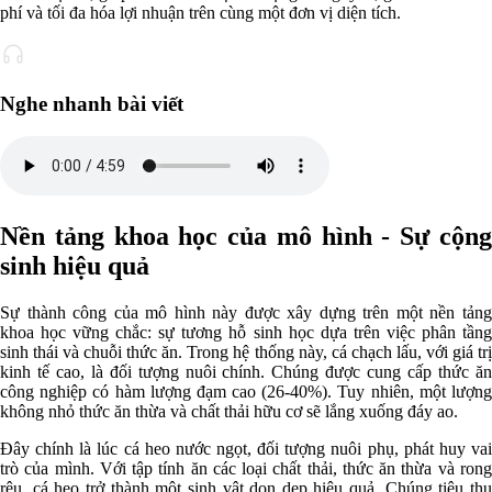
phí và tối đa hóa lợi nhuận trên cùng một đơn vị diện tích.
Nghe nhanh bài viết
Nền tảng khoa học của mô hình - Sự cộng
sinh hiệu quả
Sự thành công của mô hình này được xây dựng trên một nền tảng
khoa học vững chắc: sự tương hỗ sinh học dựa trên việc phân tầng
sinh thái và chuỗi thức ăn. Trong hệ thống này, cá chạch lấu, với giá trị
kinh tế cao, là đối tượng nuôi chính. Chúng được cung cấp thức ăn
công nghiệp có hàm lượng đạm cao (26-40%). Tuy nhiên, một lượng
không nhỏ thức ăn thừa và chất thải hữu cơ sẽ lắng xuống đáy ao.
Đây chính là lúc cá heo nước ngọt, đối tượng nuôi phụ, phát huy vai
trò của mình. Với tập tính ăn các loại chất thải, thức ăn thừa và rong
rêu, cá heo trở thành một sinh vật dọn dẹp hiệu quả. Chúng tiêu thụ