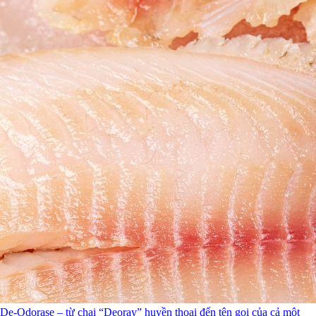
De-Odorase – từ chai “Deoray” huyền thoại đến tên gọi của cả một