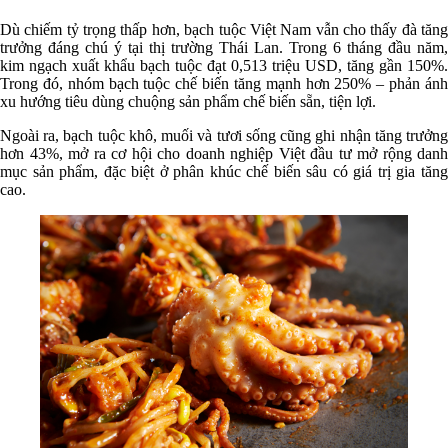
Dù chiếm tỷ trọng thấp hơn, bạch tuộc Việt Nam vẫn cho thấy đà tăng
trưởng đáng chú ý tại thị trường Thái Lan. Trong 6 tháng đầu năm,
kim ngạch xuất khẩu bạch tuộc đạt 0,513 triệu USD, tăng gần 150%.
Trong đó, nhóm bạch tuộc chế biến tăng mạnh hơn 250% – phản ánh
xu hướng tiêu dùng chuộng sản phẩm chế biến sẵn, tiện lợi.
Ngoài ra, bạch tuộc khô, muối và tươi sống cũng ghi nhận tăng trưởng
hơn 43%, mở ra cơ hội cho doanh nghiệp Việt đầu tư mở rộng danh
mục sản phẩm, đặc biệt ở phân khúc chế biến sâu có giá trị gia tăng
cao.