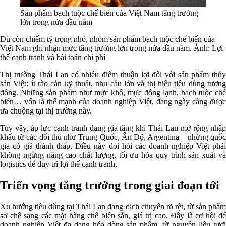
Sản phẩm bạch tuộc chế biến của Việt Nam tăng trưởng
lớn trong nửa đầu năm
Dù còn chiếm tỷ trọng nhỏ, nhóm sản phẩm bạch tuộc chế biến của
Việt Nam ghi nhận mức tăng trưởng lớn trong nửa đầu năm. Ảnh:
Lợi
thế cạnh tranh và bài toán chi phí
Thị trường Thái Lan có nhiều điểm thuận lợi đối với sản phẩm thủy
sản Việt: ít rào cản kỹ thuật, nhu cầu lớn và thị hiếu tiêu dùng tương
đồng. Những sản phẩm như mực khô, mực đông lạnh, bạch tuộc chế
biến… vốn là thế mạnh của doanh nghiệp Việt, đang ngày càng được
ưa chuộng tại thị trường này.
Tuy vậy, áp lực cạnh tranh đang gia tăng khi Thái Lan mở rộng nhập
khẩu từ các đối thủ như Trung Quốc, Ấn Độ, Argentina – những quốc
gia có giá thành thấp. Điều này đòi hỏi các doanh nghiệp Việt phải
không ngừng nâng cao chất lượng, tối ưu hóa quy trình sản xuất và
logistics để duy trì lợi thế cạnh tranh.
Triển vọng tăng trưởng trong giai đoạn tới
Xu hướng tiêu dùng tại Thái Lan đang dịch chuyển rõ rệt, từ sản phẩm
sơ chế sang các mặt hàng chế biến sẵn, giá trị cao. Đây là cơ hội để
doanh nghiệp Việt đa dạng hóa dòng sản phẩm, từ nguyên liệu tươi