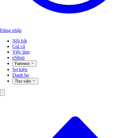
Đăng nhập
Nổi bật
Giá cả
Việc làm
eShop
Farmext
Sự kiện
Danh bạ
Thư viện