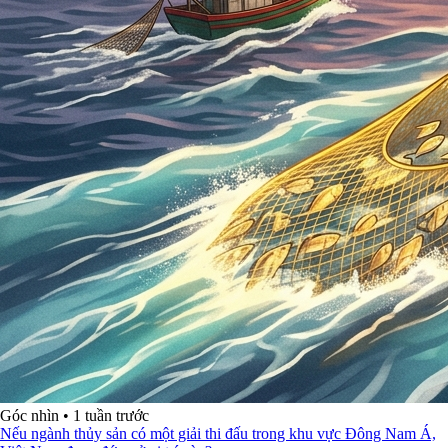
Góc nhìn
•
1 tuần trước
Nếu ngành thủy sản có một giải thi đấu trong khu vực Đông Nam Á,