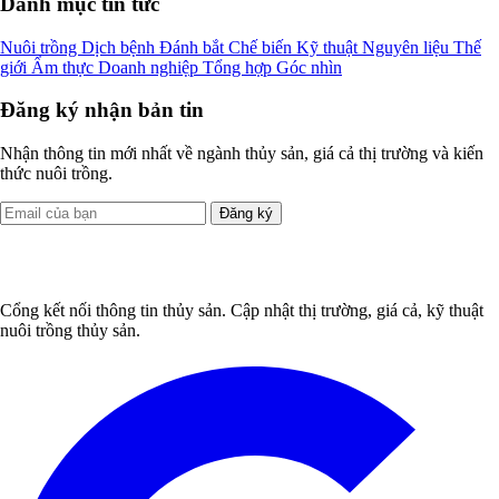
Danh mục tin tức
Nuôi trồng
Dịch bệnh
Đánh bắt
Chế biến
Kỹ thuật
Nguyên liệu
Thế
giới
Ẩm thực
Doanh nghiệp
Tổng hợp
Góc nhìn
Đăng ký nhận bản tin
Nhận thông tin mới nhất về ngành thủy sản, giá cả thị trường và kiến
thức nuôi trồng.
Đăng ký
Cổng kết nối thông tin thủy sản. Cập nhật thị trường, giá cả, kỹ thuật
nuôi trồng thủy sản.