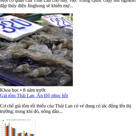
Một cơ quan của Thái Lan cho hay, việc Trung Quốc chạy thử nghiệm
đập thủy điện Jinghong sẽ khiến mự...
Khoa học
•
8 năm trước
Giá tôm Thái Lan, Ấn Độ phục hồi
Cơ chế giá tôm tối thiểu của Thái Lan có vẻ đang có tác động lên thị
trường; trong khi đó, nông dân...