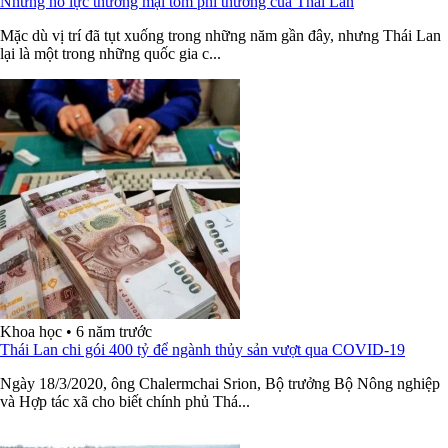
Những nỗ lực thương mại tôm phi thường của Thái Lan
Mặc dù vị trí đã tụt xuống trong những năm gần đây, nhưng Thái Lan
lại là một trong những quốc gia c...
Khoa học
•
6 năm trước
Thái Lan chi gói 400 tỷ để ngành thủy sản vượt qua COVID-19
Ngày 18/3/2020, ông Chalermchai Srion, Bộ trưởng Bộ Nông nghiệp
và Hợp tác xã cho biết chính phủ Thá...