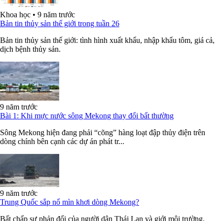
Khoa học
•
9 năm trước
Bản tin thủy sản thế giới trong tuần 26
Bản tin thủy sản thế giới: tình hình xuất khẩu, nhập khẩu tôm, giá cả,
dịch bệnh thủy sản.
9 năm trước
Bài 1: Khi mực nước sông Mekong thay đổi bất thường
Sông Mekong hiện đang phải “cõng” hàng loạt đập thủy điện trên
dòng chính bên cạnh các dự án phát tr...
9 năm trước
Trung Quốc sắp nổ mìn khơi dòng Mekong?
Bất chấp sự phản đối của người dân Thái Lan và giới môi trường,