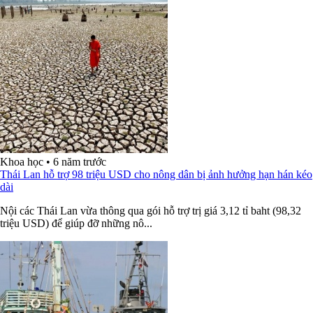
Khoa học
•
6 năm trước
Thái Lan hỗ trợ 98 triệu USD cho nông dân bị ảnh hưởng hạn hán kéo
dài
Nội các Thái Lan vừa thông qua gói hỗ trợ trị giá 3,12 tỉ baht (98,32
triệu USD) để giúp đỡ những nô...