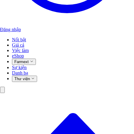
Đăng nhập
Nổi bật
Giá cả
Việc làm
eShop
Farmext
Sự kiện
Danh bạ
Thư viện