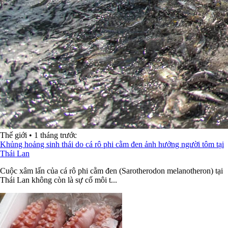
Thế giới
•
1 tháng trước
Khủng hoảng sinh thái do cá rô phi cằm đen ảnh hưởng người tôm tại
Thái Lan
Cuộc xâm lấn của cá rô phi cằm đen (Sarotherodon melanotheron) tại
Thái Lan không còn là sự cố môi t...