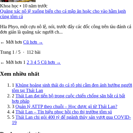
Khoa học
•
10 năm trước
Quăng xác nô lệ xuống biển cho cá mập ăn hoặc cho vào hầm lạnh
cùng tôm cá
Hla Phyo, một cựu nô lệ, nói, trước đây các đốc công trên tàu đánh cá
đơn giản là quăng xác người ch...
← Mới hơn
Cũ hơn →
Trang
1
/
5
·
112
bài
← Mới hơn
1
2
3
4
5
Cũ hơn →
Xem nhiều nhất
1
Khủng hoảng sinh thái do cá rô phi cằm đen ảnh hưởng người
tôm tại Thái Lan
2
Thái Lan đạt tiến bộ trong cuộc chiến chống săn bắt cá bất
hợp pháp
3
Quản lý ATTP theo chuỗi – Học được gì từ Thái Lan?
4
Thái Lan – Tín hiệu phục hồi cho thị trường tôm sú
5
Thái Lan chi gói 400 tỷ để ngành thủy sản vượt qua COVID-
19