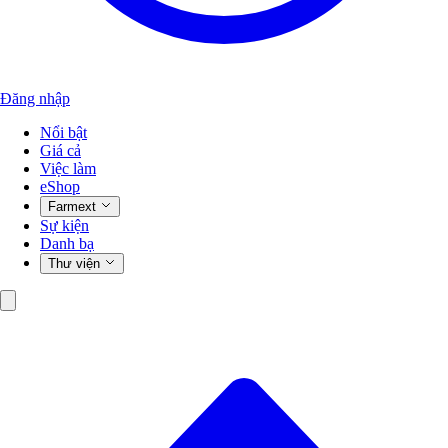
Đăng nhập
Nổi bật
Giá cả
Việc làm
eShop
Farmext
Sự kiện
Danh bạ
Thư viện