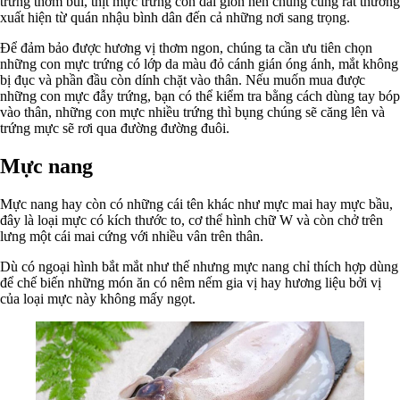
trứng thơm bùi, thịt mực trứng còn dai giòn nên chúng cũng rất thường
xuất hiện từ quán nhậu bình dân đến cả những nơi sang trọng.
Để đảm bảo được hương vị thơm ngon, chúng ta cần ưu tiên chọn
những con mực trứng có lớp da màu đỏ cánh gián óng ánh, mắt không
bị đục và phần đầu còn dính chặt vào thân. Nếu muốn mua được
những con mực đẫy trứng, bạn có thể kiểm tra bằng cách dùng tay bóp
vào thân, những con mực nhiều trứng thì bụng chúng sẽ căng lên và
trứng mực sẽ rơi qua đường đường đuôi.
Mực nang
Mực nang hay còn có những cái tên khác như mực mai hay mực bầu,
đây là loại mực có kích thước to, cơ thể hình chữ W và còn chở trên
lưng một cái mai cứng với nhiều vân trên thân.
Dù có ngoại hình bắt mắt như thế nhưng mực nang chỉ thích hợp dùng
để chế biến những món ăn có nêm nếm gia vị hay hương liệu bởi vị
của loại mực này không mấy ngọt.