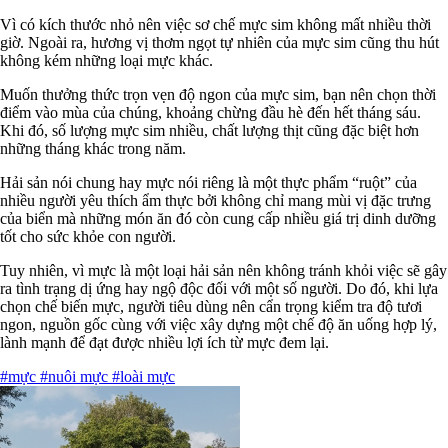
Vì có kích thước nhỏ nên việc sơ chế mực sim không mất nhiều thời
giờ. Ngoài ra, hương vị thơm ngọt tự nhiên của mực sim cũng thu hút
không kém những loại mực khác.
Muốn thưởng thức trọn vẹn độ ngon của mực sim, bạn nên chọn thời
điểm vào mùa của chúng, khoảng chừng đầu hè đến hết tháng sáu.
Khi đó, số lượng mực sim nhiều, chất lượng thịt cũng đặc biệt hơn
những tháng khác trong năm.
Hải sản nói chung hay mực nói riêng là một thực phẩm “ruột” của
nhiều người yêu thích ẩm thực bởi không chỉ mang mùi vị đặc trưng
của biển mà những món ăn đó còn cung cấp nhiều giá trị dinh dưỡng
tốt cho sức khỏe con người.
Tuy nhiên, vì mực là một loại hải sản nên không tránh khỏi việc sẽ gây
ra tình trạng dị ứng hay ngộ độc đối với một số người. Do đó, khi lựa
chọn chế biến mực, người tiêu dùng nên cẩn trọng kiểm tra độ tươi
ngon, nguồn gốc cùng với việc xây dựng một chế độ ăn uống hợp lý,
lành mạnh để đạt được nhiều lợi ích từ mực đem lại.
#mực
#nuôi mực
#loài mực