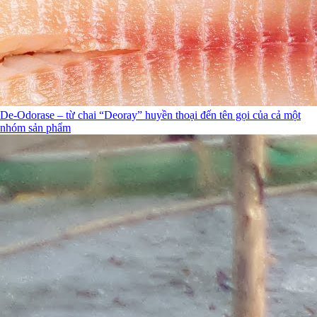
De-Odorase – từ chai “Deoray” huyền thoại đến tên gọi của cả một
nhóm sản phẩm