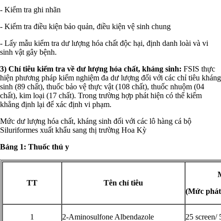
- Kiểm tra ghi nhãn
- Kiểm tra điều kiện bảo quản, điều kiện vệ sinh chung
- Lấy mẫu kiểm tra dư lượng hóa chất độc hại, định danh loài và vi
sinh vật gây bệnh.
3) Chỉ tiêu kiểm tra về dư lượng hóa chất, kháng sinh:
FSIS thực
hiện phương pháp kiểm nghiệm đa dư lượng đối với các chỉ tiêu kháng
sinh (89 chất), thuốc bảo vệ thực vật (108 chất), thuốc nhuộm (04
chất), kim loại (17 chất). Trong trường hợp phát hiện có thể kiểm
khẳng định lại để xác định vi phạm.
Mức dư lượng hóa chất, kháng sinh đối với các lô hàng cá bộ
Siluriformes xuất khẩu sang thị trường Hoa Kỳ
Bảng 1: Thuốc thú y
TT
Tên chỉ tiêu
(
Mức phát
1
2-Aminosulfone Albendazole
25 screen/ 