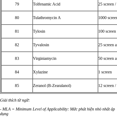
79
Tolfenamic Acid
25 screen /
80
Tulathromycin A
1000 scree
81
Tylosin
100 screen
82
Tyvalosin
25 screen 
83
Virginiamycin
50 screen 
84
Xylazine
1 screen
85
Zeranol (B-Zearalanol)
12 screen /
Giải thích từ ngữ:
- MLA = Minimum Level of Applicability: Mức phát hiện nhỏ nhất áp
dụng