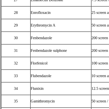
28
Enrofloxacin
25 screen 
29
Erythromycin A
50 screen 
30
Fenbendazole
200 screen
31
Fenbendazole sulphone
200 screen
32
Florfenicol
100 screen
33
Flubendazole
10 screen 
34
Flunixin
12.5 scree
35
Gamithromycin
50 screen /