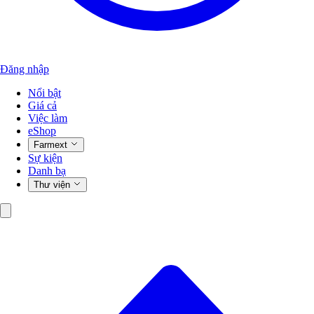
Đăng nhập
Nổi bật
Giá cả
Việc làm
eShop
Farmext
Sự kiện
Danh bạ
Thư viện