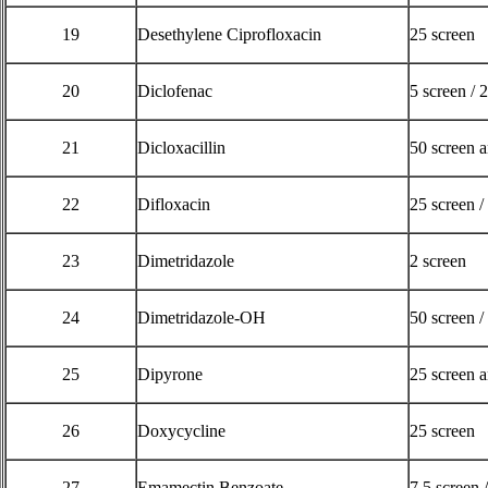
19
Desethylene Ciprofloxacin
25 screen
20
Diclofenac
5 screen / 
21
Dicloxacillin
50 screen 
22
Difloxacin
25 screen /
23
Dimetridazole
2 screen
24
Dimetridazole-OH
50 screen /
25
Dipyrone
25 screen 
26
Doxycycline
25 screen
27
Emamectin Benzoate
7.5 screen 