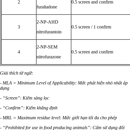
2
0.5 screen and confirm
furaltadone
2-NP-AHD
3
0.5 screen / 1 confirm
nitrofurantoin
2-NP-SEM
4
0.5 screen and confirm
nitrofurazone
Giải thích từ ngữ:
- MLA = Minimum Level of Applicability: Mức phát hiện nhỏ nhất áp
dụng
- “Screen”: Kiểm sàng lọc
- “Confirm”: Kiểm khẳng định
- MRL = Maximum residue level: Mức giới hạn tối đa cho phép
- “Prohibited for use in food producing animals”: Cấm sử dụng đối