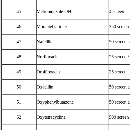
45
Metronidazole-OH
4 screen
46
Morantel tartrate
350 screen
47
Nafcillin
50 screen 
48
Norfloxacin
25 screen /
49
Orbifloxacin
25 screen
50
Oxacillin
50 screen 
51
Oxyphenylbutazone
50 screen 
52
Oxytetracycline
500 screen