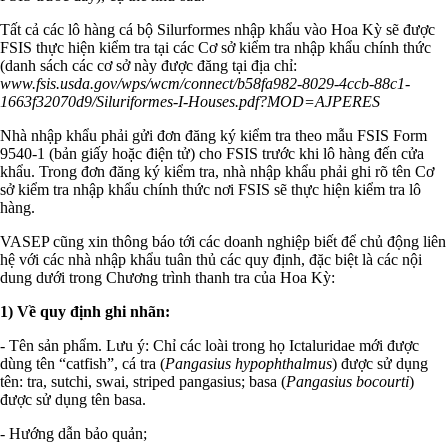
Tất cả các lô hàng cá bộ Silurformes nhập khẩu vào Hoa Kỳ sẽ được
FSIS thực hiện kiểm tra tại các Cơ sở kiểm tra nhập khẩu chính thức
(danh sách các cơ sở này được đăng tại địa chỉ:
www.fsis.usda.gov/wps/wcm/connect/b58fa982-8029-4ccb-88c1-
1663f32070d9/Siluriformes-I-Houses.pdf?MOD=AJPERES
Nhà nhập khẩu phải gửi đơn đăng ký kiểm tra theo mẫu FSIS Form
9540-1 (bản giấy hoặc điện tử) cho FSIS trước khi lô hàng đến cửa
khẩu. Trong đơn đăng ký kiểm tra, nhà nhập khẩu phải ghi rõ tên Cơ
sở kiểm tra nhập khẩu chính thức nơi FSIS sẽ thực hiện kiểm tra lô
hàng.
VASEP cũng xin thông báo tới các doanh nghiệp biết để chủ động liên
hệ với các nhà nhập khẩu tuân thủ các quy định, đặc biệt là các nội
dung dưới trong Chương trình thanh tra của Hoa Kỳ:
1) Về quy định ghi nhãn:
- Tên sản phẩm. Lưu ý: Chỉ các loài trong họ Ictaluridae mới được
dùng tên “catfish”, cá tra (
Pangasius hypophthalmus
) được sử dụng
tên: tra, sutchi, swai, striped pangasius; basa (
Pangasius bocourti
)
được sử dụng tên basa.
- Hướng dẫn bảo quản;