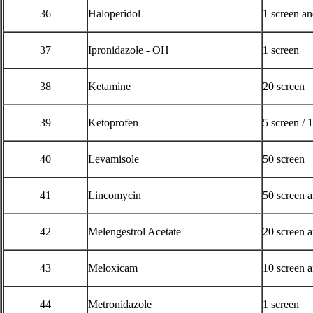
36
Haloperidol
1 screen a
37
Ipronidazole - OH
1 screen
38
Ketamine
20 screen
39
Ketoprofen
5 screen / 
40
Levamisole
50 screen
41
Lincomycin
50 screen 
42
Melengestrol Acetate
20 screen 
43
Meloxicam
10 screen 
44
Metronidazole
1 screen