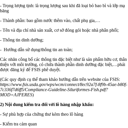
- Trọng lượng tịnh: là trọng lượng sau khi đã loại bỏ bao bì và lớp mạ
băng
- Thành phần: bao gồm nước thêm vào, chất phụ gia,…
- Tên và địa chỉ nhà sản xuất, cơ sở đóng gói hoặc nhà phân phối;
- Thông tin dinh dưỡng;
- Hướng dẫn sử dụng/thông tin an toàn;
Các nhãn công bố các thông tin đặc biệt như là sản phẩm hữu cơ, thân
thiện với môi trường, có chứa thành phần dinh dưỡng đặc biệt,…phải
được đăng ký để FSIS phê duyệt.
(Các quy định cụ thể tham khảo hướng dẫn trên website của FSIS:
https://www.fsis.usda.gov/wps/wcm/connect/8ec92a7f-8f9b-45ae-b80f-
7c336f7d6ff5/Compliance-Guideline-Siluriformes-Fish.pdf?
MOD=AJPERES
)
2) Nội dung kiểm tra đối với lô hàng nhập khẩu:
- Sự phù hợp của chứng thư kèm theo lô hàng
- Kiểm tra cảm quan