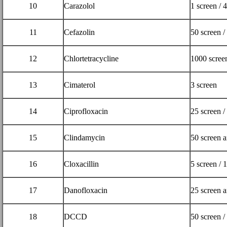
10
Carazolol
1 screen / 
11
Cefazolin
50 screen /
12
Chlortetracycline
1000 scree
13
Cimaterol
3 screen
14
Ciprofloxacin
25 screen /
15
Clindamycin
50 screen 
16
Cloxacillin
5 screen / 
17
Danofloxacin
25 screen 
18
DCCD
50 screen /