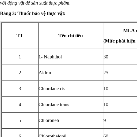
với động vật để sản xuất thực phẩm.
Bảng 3: Thuốc bảo vệ thực vật:
MLA
TT
Tên chỉ tiêu
(
Mức phát hiện
1
1- Naphthol
30
2
Aldrin
25
3
Chlordane cis
10
4
Chlordane trans
10
5
Chloroneb
9
6
Chlorothalonil
60