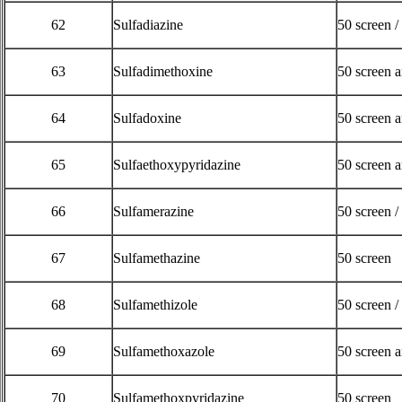
62
Sulfadiazine
50 screen /
63
Sulfadimethoxine
50 screen 
64
Sulfadoxine
50 screen 
65
Sulfaethoxypyridazine
50 screen 
66
Sulfamerazine
50 screen /
67
Sulfamethazine
50 screen
68
Sulfamethizole
50 screen /
69
Sulfamethoxazole
50 screen 
70
Sulfamethoxpyridazine
50 screen