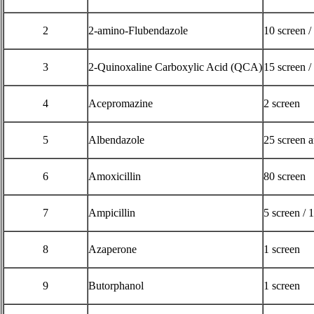
2
2-amino-Flubendazole
10 screen /
3
2-Quinoxaline Carboxylic Acid (QCA)
15 screen /
4
Acepromazine
2 screen
5
Albendazole
25 screen 
6
Amoxicillin
80 screen
7
Ampicillin
5 screen / 
8
Azaperone
1 screen
9
Butorphanol
1 screen