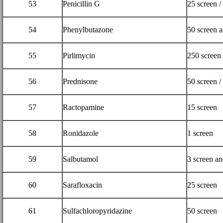
53
Penicillin G
25 screen /
54
Phenylbutazone
50 screen 
55
Pirlimycin
250 screen
56
Prednisone
50 screen /
57
Ractopamine
15 screen
58
Ronidazole
1 screen
59
Salbutamol
3 screen a
60
Sarafloxacin
25 screen
61
Sulfachloropyridazine
50 screen