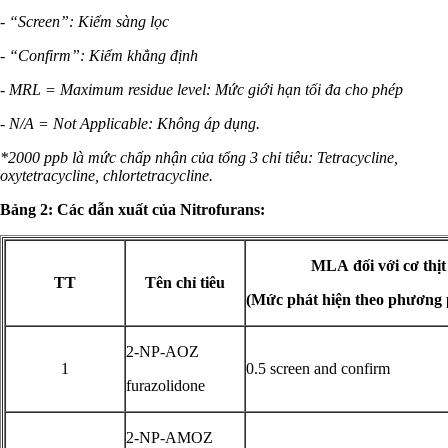
- “Screen”: Kiểm sàng lọc
- “Confirm”: Kiểm khẳng định
- MRL = Maximum residue level: Mức giới hạn tối đa cho phép
- N/A = Not Applicable: Không áp dụng.
*2000 ppb là mức chấp nhận của tổng 3 chỉ tiêu: Tetracycline,
oxytetracycline, chlortetracycline.
Bảng 2: Các dẫn xuất của Nitrofurans:
MLA
đối với cơ thịt
TT
Tên chỉ tiêu
(
Mức phát hiện theo phương
2-NP-AOZ
1
0.5 screen and confirm
furazolidone
2-NP-AMOZ