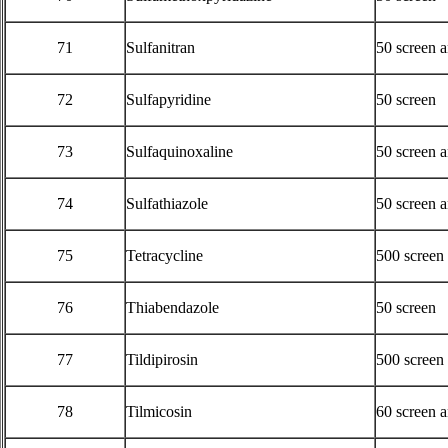
71
Sulfanitran
50 screen 
72
Sulfapyridine
50 screen
73
Sulfaquinoxaline
50 screen 
74
Sulfathiazole
50 screen 
75
Tetracycline
500 screen
76
Thiabendazole
50 screen
77
Tildipirosin
500 screen
78
Tilmicosin
60 screen 