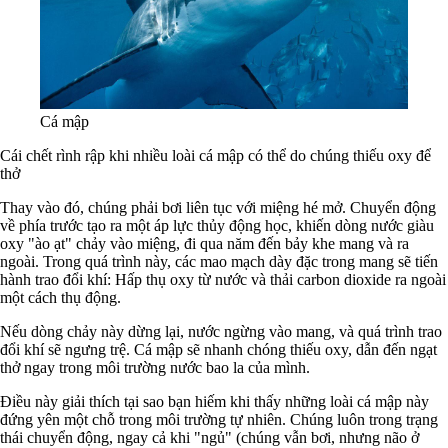
Cá mập
Cái chết rình rập khi nhiều loài cá mập có thể do chúng thiếu oxy để
thở
Thay vào đó, chúng phải bơi liên tục với miệng hé mở. Chuyển động
về phía trước tạo ra một áp lực thủy động học, khiến dòng nước giàu
oxy "ào ạt" chảy vào miệng, đi qua năm đến bảy khe mang và ra
ngoài. Trong quá trình này, các mao mạch dày đặc trong mang sẽ tiến
hành trao đổi khí: Hấp thụ oxy từ nước và thải carbon dioxide ra ngoài
một cách thụ động.
Nếu dòng chảy này dừng lại, nước ngừng vào mang, và quá trình trao
đổi khí sẽ ngưng trệ. Cá mập sẽ nhanh chóng thiếu oxy, dẫn đến ngạt
thở ngay trong môi trường nước bao la của mình.
Điều này giải thích tại sao bạn hiếm khi thấy những loài cá mập này
đứng yên một chỗ trong môi trường tự nhiên. Chúng luôn trong trạng
thái chuyển động, ngay cả khi "ngủ" (chúng vẫn bơi, nhưng não ở