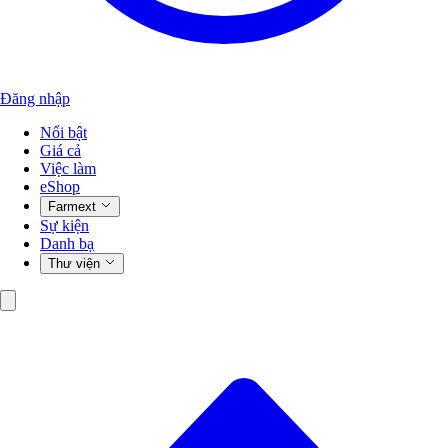
Đăng nhập
Nổi bật
Giá cả
Việc làm
eShop
Farmext
Sự kiện
Danh bạ
Thư viện