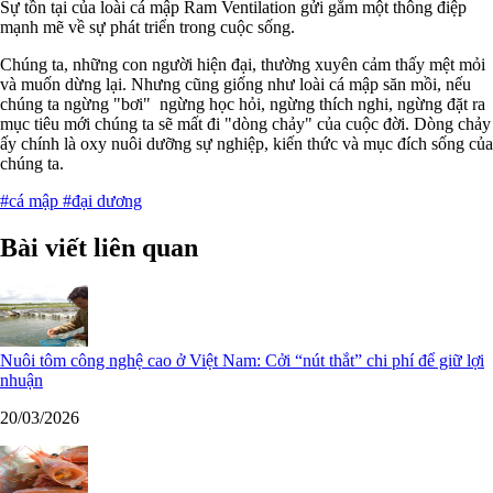
Sự tồn tại của loài cá mập Ram Ventilation gửi gắm một thông điệp
mạnh mẽ về sự phát triển trong cuộc sống.
Chúng ta, những con người hiện đại, thường xuyên cảm thấy mệt mỏi
và muốn dừng lại. Nhưng cũng giống như loài cá mập săn mồi, nếu
chúng ta ngừng "bơi" ngừng học hỏi, ngừng thích nghi, ngừng đặt ra
mục tiêu mới chúng ta sẽ mất đi "dòng chảy" của cuộc đời. Dòng chảy
ấy chính là oxy nuôi dưỡng sự nghiệp, kiến thức và mục đích sống của
chúng ta.
#cá mập
#đại dương
Bài viết liên quan
Nuôi tôm công nghệ cao ở Việt Nam: Cởi “nút thắt” chi phí để giữ lợi
nhuận
20/03/2026