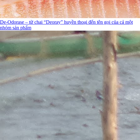
De-Odorase – từ chai “Deoray” huyền thoại đến tên gọi của cả một
nhóm sản phẩm