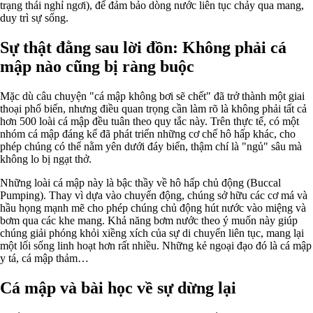
trạng thái nghỉ ngơi), để đảm bảo dòng nước liên tục chảy qua mang,
duy trì sự sống.
Sự thật đằng sau lời đồn: Không phải cá
mập nào cũng bị ràng buộc
Mặc dù câu chuyện "cá mập không bơi sẽ chết" đã trở thành một giai
thoại phổ biến, nhưng điều quan trọng cần làm rõ là không phải tất cả
hơn 500 loài cá mập đều tuân theo quy tắc này. Trên thực tế, có một
nhóm cá mập đáng kể đã phát triển những cơ chế hô hấp khác, cho
phép chúng có thể nằm yên dưới đáy biển, thậm chí là "ngủ" sâu mà
không lo bị ngạt thở.
Những loài cá mập này là bậc thầy về hô hấp chủ động (Buccal
Pumping). Thay vì dựa vào chuyển động, chúng sở hữu các cơ má và
hầu họng mạnh mẽ cho phép chúng chủ động hút nước vào miệng và
bơm qua các khe mang. Khả năng bơm nước theo ý muốn này giúp
chúng giải phóng khỏi xiềng xích của sự di chuyển liên tục, mang lại
một lối sống linh hoạt hơn rất nhiều. Những kẻ ngoại đạo đó là cá mập
y tá, cá mập thảm…
Cá mập và bài học về sự dừng lại