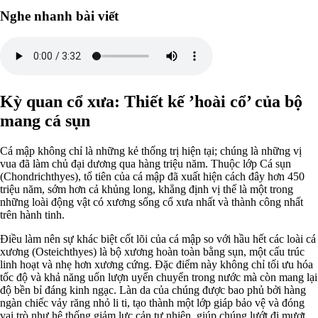
Nghe nhanh bài viết
Kỳ quan cổ xưa: Thiết kế ’hoài cổ’ của bộ
mang cá sụn
Cá mập không chỉ là những kẻ thống trị hiện tại; chúng là những vị
vua đã làm chủ đại dương qua hàng triệu năm. Thuộc lớp Cá sụn
(Chondrichthyes), tổ tiên của cá mập đã xuất hiện cách đây hơn 450
triệu năm, sớm hơn cả khủng long, khẳng định vị thế là một trong
những loài động vật có xương sống cổ xưa nhất và thành công nhất
trên hành tinh.
Điều làm nên sự khác biệt cốt lõi của cá mập so với hầu hết các loài cá
xương (Osteichthyes) là bộ xương hoàn toàn bằng sụn, một cấu trúc
linh hoạt và nhẹ hơn xương cứng. Đặc điểm này không chỉ tối ưu hóa
tốc độ và khả năng uốn lượn uyển chuyển trong nước mà còn mang lại
độ bền bỉ đáng kinh ngạc. Làn da của chúng được bao phủ bởi hàng
ngàn chiếc vảy răng nhỏ li ti, tạo thành một lớp giáp bảo vệ và đóng
vai trò như hệ thống giảm lực cản tự nhiên, giúp chúng lướt đi mượt