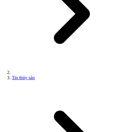
Tin thủy sản