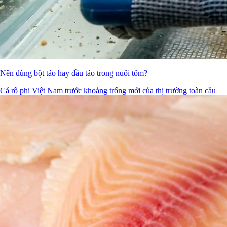
Nên dùng bột tảo hay dầu tảo trong nuôi tôm?
Cá rô phi Việt Nam trước khoảng trống mới của thị trường toàn cầu