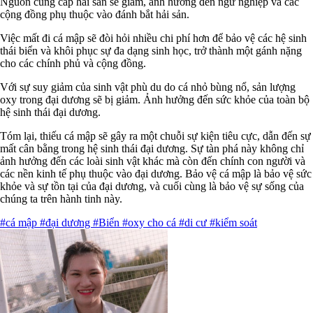
Nguồn cung cấp hải sản sẽ giảm, ảnh hưởng đến ngư nghiệp và các
cộng đồng phụ thuộc vào đánh bắt hải sản.
Việc mất đi cá mập sẽ đòi hỏi nhiều chi phí hơn để bảo vệ các hệ sinh
thái biển và khôi phục sự đa dạng sinh học, trở thành một gánh nặng
cho các chính phủ và cộng đồng.
Với sự suy giảm của sinh vật phù du do cá nhỏ bùng nổ, sản lượng
oxy trong đại dương sẽ bị giảm. Ảnh hưởng đến sức khỏe của toàn bộ
hệ sinh thái đại dương.
Tóm lại, thiếu cá mập sẽ gây ra một chuỗi sự kiện tiêu cực, dẫn đến sự
mất cân bằng trong hệ sinh thái đại dương. Sự tàn phá này không chỉ
ảnh hưởng đến các loài sinh vật khác mà còn đến chính con người và
các nền kinh tế phụ thuộc vào đại dương. Bảo vệ cá mập là bảo vệ sức
khỏe và sự tồn tại của đại dương, và cuối cùng là bảo vệ sự sống của
chúng ta trên hành tinh này.
#cá mập
#đại dương
#Biển
#oxy cho cá
#di cư
#kiểm soát