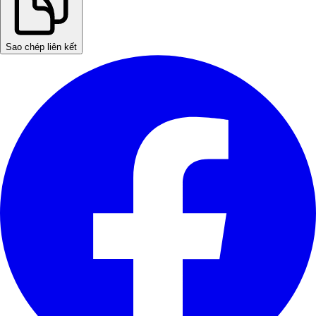
Sao chép liên kết