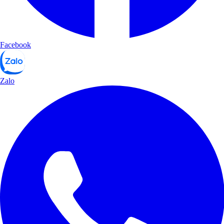
Facebook
Zalo