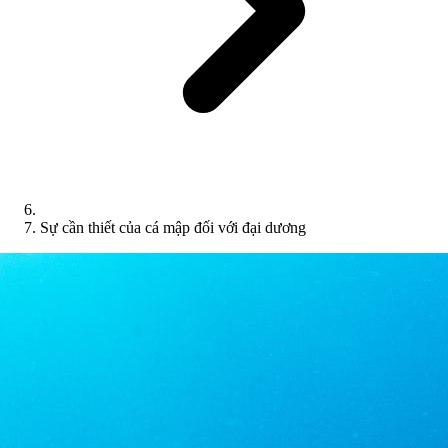
Sự cần thiết của cá mập đối với đại dương