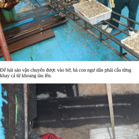
Để hải sản vận chuyển được vào bờ, bà con ngư dân phải cẩu từng
khay cá từ khoang tàu lên.