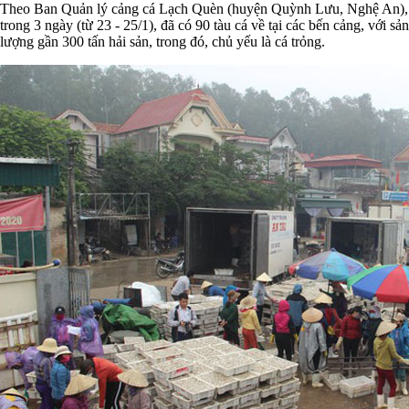
Theo Ban Quản lý cảng cá Lạch Quèn (huyện Quỳnh Lưu, Nghệ An),
trong 3 ngày (từ 23 - 25/1), đã có 90 tàu cá về tại các bến cảng, với sản
lượng gần 300 tấn hải sản, trong đó, chủ yếu là cá trỏng.