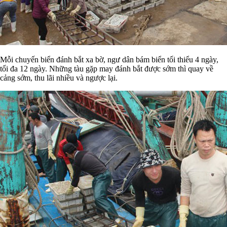
Mỗi chuyến biển đánh bắt xa bờ, ngư dân bám biển tối thiểu 4 ngày,
tối đa 12 ngày. Những tàu gặp may đánh bắt được sớm thì quay về
cảng sớm, thu lãi nhiều và ngược lại.