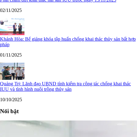
02/11/2025
Khánh Hòa: Bế giảng khóa tập huấn chống khai thác thủy sản bất hợp
pháp
01/11/2025
Quảng Trị: Lãnh đạo UBND tỉnh kiểm tra công tác chống khai thác
IUU và tình hình nuôi trồng thủy sản
10/10/2025
Nổi bật