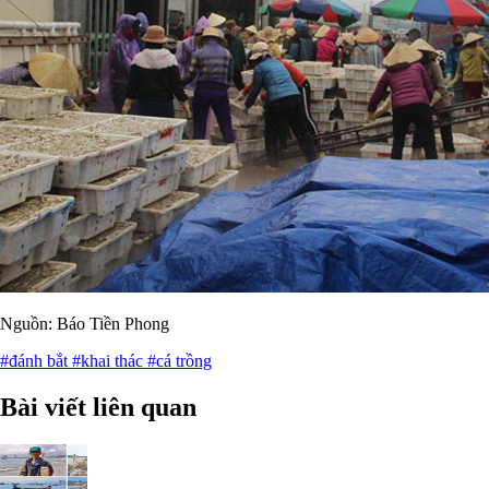
Nguồn: Báo Tiền Phong
#đánh bắt
#khai thác
#cá trồng
Bài viết liên quan