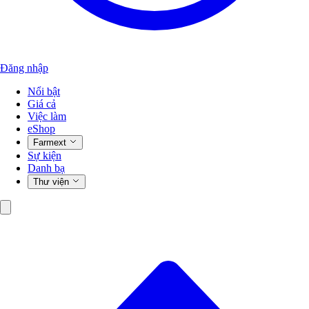
Đăng nhập
Nổi bật
Giá cả
Việc làm
eShop
Farmext
Sự kiện
Danh bạ
Thư viện