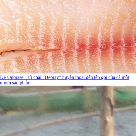
De-Odorase – từ chai “Deoray” huyền thoại đến tên gọi của cả một
nhóm sản phẩm