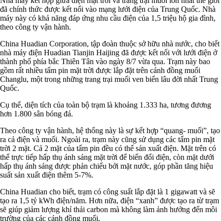
Nhà máy kết hợp giữa điện mặt trời và trang trại muối lớn nhất thế giới
đã chính thức được kết nối vào mạng lưới điện của Trung Quốc. Nhà
máy này có khả năng đáp ứng nhu cầu điện của 1,5 triệu hộ gia đình,
theo công ty vận hành.
China Huadian Corporation, tập đoàn thuộc sở hữu nhà nước, cho biết
nhà máy điện Huadian Tianjin Haijing đã được kết nối với lưới điện ở
thành phố phía bắc Thiên Tân vào ngày 8/7 vừa qua. Trạm này bao
gồm rất nhiều tấm pin mặt trời được lắp đặt trên cánh đồng muối
Changlu, một trong những trang trại muối ven biển lâu đời nhất Trung
Quốc.
Cụ thể, diện tích của toàn bộ trạm là khoảng 1.333 ha, tương đương
hơn 1.800 sân bóng đá.
Theo công ty vận hành, hệ thống này là sự kết hợp “quang- muối”, tạo
ra cả điện và muối. Ngoài ra, trạm này cũng sử dụng các tấm pin mặt
trời 2 mặt. Cả 2 mặt của tấm pin đều có thể sản xuất điện. Mặt trên có
thể trực tiếp hấp thụ ánh sáng mặt trời để biến đổi điện, còn mặt dưới
hấp thụ ánh sáng được phản chiếu bởi mặt nước, góp phần tăng hiệu
suất sản xuất điện thêm 5-7%.
China Huadian cho biết, trạm có công suất lắp đặt là 1 gigawatt và sẽ
tạo ra 1,5 tỷ kWh điện/năm. Hơn nữa, điện “xanh” được tạo ra từ trạm
sẽ giúp giảm lượng khí thải carbon mà không làm ảnh hưởng đến môi
trường của các cánh đồng muối.