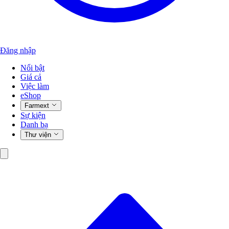
Đăng nhập
Nổi bật
Giá cả
Việc làm
eShop
Farmext
Sự kiện
Danh bạ
Thư viện