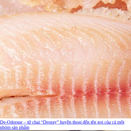
De-Odorase – từ chai “Deoray” huyền thoại đến tên gọi của cả một
nhóm sản phẩm