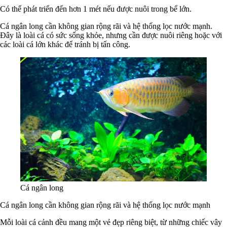
Có thể phát triển đến hơn 1 mét nếu được nuôi trong bể lớn.
Cá ngân long cần không gian rộng rãi và hệ thống lọc nước mạnh.
Đây là loài cá có sức sống khỏe, nhưng cần được nuôi riêng hoặc với
các loài cá lớn khác để tránh bị tấn công.
Cá ngân long
Cá ngân long cần không gian rộng rãi và hệ thống lọc nước mạnh
Mỗi loài cá cảnh đều mang một vẻ đẹp riêng biệt, từ những chiếc vây