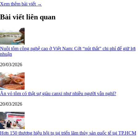
Xem thêm bài viết →
Bài viết liên quan
Nuôi tôm công nghệ cao ở Việt Nam: Cởi “nút thắt” chi phí để giữ lợi
nhuận
20/03/2026
Ăn vỏ tôm có thật sự giàu canxi như nhiều người vẫn nghĩ?
20/03/2026
Hơn 150 thương hiệu hội tụ tại triển lãm thủy sản quốc tế tại TP.HCM