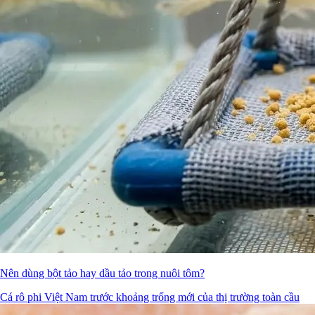
Nên dùng bột tảo hay dầu tảo trong nuôi tôm?
Cá rô phi Việt Nam trước khoảng trống mới của thị trường toàn cầu