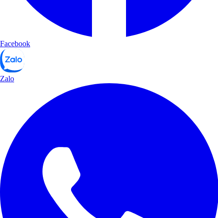
Facebook
Zalo