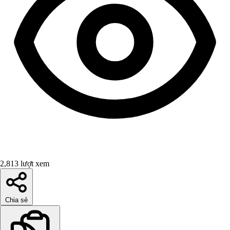
2,813 lượt xem
Chia sẻ