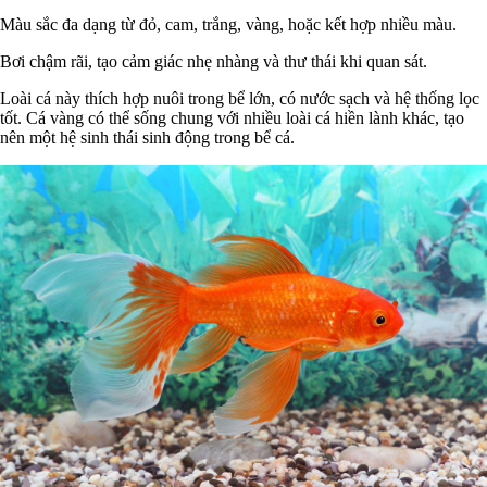
Màu sắc đa dạng từ đỏ, cam, trắng, vàng, hoặc kết hợp nhiều màu.
Bơi chậm rãi, tạo cảm giác nhẹ nhàng và thư thái khi quan sát.
Loài cá này thích hợp nuôi trong bể lớn, có nước sạch và hệ thống lọc
tốt. Cá vàng có thể sống chung với nhiều loài cá hiền lành khác, tạo
nên một hệ sinh thái sinh động trong bể cá.