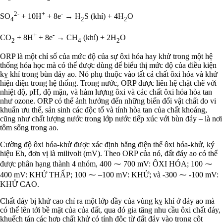
2-
+
-
SO
+ 10H
+ 8e
→ H
S (khí) + 4H
O
4
2
2
+
-
CO
+ 8H
+ 8e
→ CH
(khí) + 2H
O
2
4
2
ORP là một chỉ số của mức độ của sự ôxi hóa hay khử trong một hệ
thống hóa học mà có thể được dùng để biểu thị mức độ của điều kiện
kỵ khí trong bùn đáy ao. Nó phụ thuộc vào tất cả chất ôxi hóa và khử
hiện diện trong hệ thống. Trong nước, ORP được liên hệ chặt chẽ với
nhiệt độ, pH, độ mặn, và hàm lượng ôxi và các chất ôxi hóa hòa tan
như ozone. ORP có thể ảnh hưởng đến những biến đổi vật chất do vi
khuẩn ưu thế, sản sinh các độc tố và tính hòa tan của chất khoáng,
cũng như chất lượng nước trong lớp nước tiếp xúc với bùn đáy – là nơi
tôm sống trong ao.
Cường độ ôxi hóa-khử được xác định bằng điện thế ôxi hóa-khử, ký
hiệu Eh, đơn vị là milivolt (mV). Theo ORP của nó, đất đáy ao có thể
được phân hạng thành 4 nhóm, 400 ⁓ 700 mV: ÔXI HÓA; 100 ⁓
400 mV: KHỬ THẤP; 100 ⁓ –100 mV: KHỬ; và -300 ⁓ -100 mV:
KHỬ CAO.
Chất đáy bị khử cao chỉ ra một lớp dầy của vùng kỵ khí ở đáy ao mà
có thể lên tới bề mặt của của đất, qua đó gia tăng nhu cầu ôxi chất đáy,
khuếch tán các hợp chất khử có tính độc từ đất đáy vào trong cột