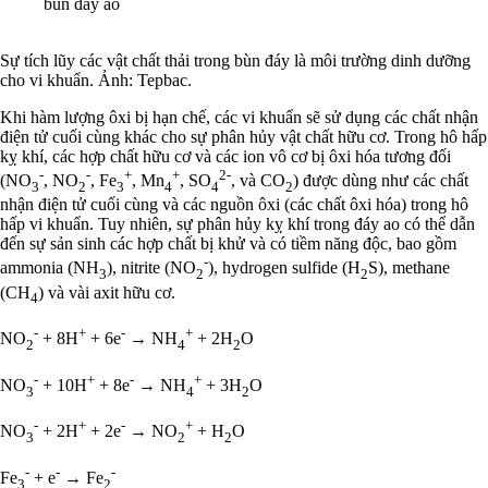
bùn đáy ao
Sự tích lũy các vật chất thải trong bùn đáy là môi trường dinh dưỡng
cho vi khuẩn. Ảnh: Tepbac.
Khi hàm lượng ôxi bị hạn chế, các vi khuẩn sẽ sử dụng các chất nhận
điện tử cuối cùng khác cho sự phân hủy vật chất hữu cơ. Trong hô hấp
kỵ khí, các hợp chất hữu cơ và các ion vô cơ bị ôxi hóa tương đối
-
-
+
+
2-
(NO
, NO
, Fe
, Mn
, SO
, và CO
) được dùng như các chất
3
2
3
4
4
2
nhận điện tử cuối cùng và các nguồn ôxi (các chất ôxi hóa) trong hô
hấp vi khuẩn. Tuy nhiên, sự phân hủy kỵ khí trong đáy ao có thể dẫn
đến sự sản sinh các hợp chất bị khử và có tiềm năng độc, bao gồm
-
ammonia (NH
), nitrite (NO
), hydrogen sulfide (H
S), methane
3
2
2
(CH
) và vài axit hữu cơ.
4
-
+
-
+
NO
+ 8H
+ 6e
→ NH
+ 2H
O
2
4
2
-
+
-
+
NO
+ 10H
+ 8e
→ NH
+ 3H
O
3
4
2
-
+
-
+
NO
+ 2H
+ 2e
→ NO
+ H
O
3
2
2
-
-
-
Fe
+ e
→ Fe
3
2