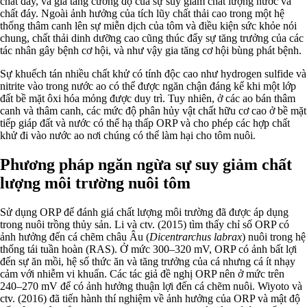
chất đáy, và gia tăng cường độ của sự suy giảm chất lượng nước và
chất đáy. Ngoài ảnh hưởng của tích lũy chất thải cao trong một hệ
thống thâm canh lên sự miễn dịch của tôm và điều kiện sức khỏe nói
chung, chất thải dinh dưỡng cao cũng thúc đẩy sự tăng trưởng của các
tác nhân gây bệnh cơ hội, và như vậy gia tăng cơ hội bùng phát bệnh.
Sự khuếch tán nhiều chất khử có tính độc cao như hydrogen sulfide và
nitrite vào trong nước ao có thể được ngăn chận đáng kể khi một lớp
đất bề mặt ôxi hóa mỏng được duy trì. Tuy nhiên, ở các ao bán thâm
canh và thâm canh, các mức độ phân hủy vật chất hữu cơ cao ở bề mặt
tiếp giáp đất và nước có thể hạ thấp ORP và cho phép các hợp chất
khử đi vào nước ao nơi chúng có thể làm hại cho tôm nuôi.
Phương pháp ngăn ngừa sự suy giảm chất
lượng môi trường nuôi tôm
Sử dụng ORP để đánh giá chất lượng môi trường đã được áp dụng
trong nuôi trồng thủy sản. Li và ctv. (2015) tìm thấy chỉ số ORP có
ảnh hưởng đến cá chẽm châu Âu (
Dicentrarchus labrax
) nuôi trong hệ
thống tái tuần hoàn (RAS). Ở mức 300–320 mV, ORP có ảnh bất lợi
đến sự ăn mồi, hệ số thức ăn và tăng trưởng của cá nhưng cá ít nhạy
cảm với nhiễm vi khuẩn. Các tác giả đề nghị ORP nên ở mức trên
240–270 mV để có ảnh hưởng thuận lợi đến cá chẽm nuôi. Wiyoto và
ctv. (2016) đã tiến hành thí nghiệm về ảnh hưởng của ORP và mật độ