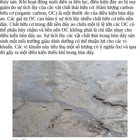
thủy sản. Khi hoạt động nuôi diễn ra liên tục, điều kiện đáy ao bị suy
giảm do sự tích lũy của các vật chất thải hữu cơ. Hàm lượng carbon
hữu cơ (organic carbon, OC) là một thước đo của điều kiện bùn đáy
ao. Các giá trị OC cao hàm ý sự tích lũy nhiều chất hữu cơ trên nền
đáy. Chất hữu cơ trong đất nền đáy ao chứa một tỷ lệ lớn các OC có
thể phân hủy chậm và bền nên OC không phải là chỉ dẫn nhạy cho
điều kiện bùn đáy ao. Sự tích lũy các vật chất thải trong bùn đáy sản
sinh một môi trường giàu dinh dưỡng có thể thuận lợi cho các vi
khuẩn. Các vi khuẩn này tiêu thụ một số lượng có ý nghĩa ôxi và qua
đó gây ra một điều kiện thiếu khí trong bùn đáy.