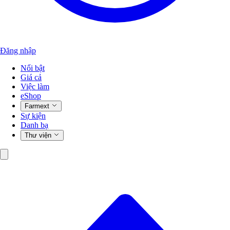
Đăng nhập
Nổi bật
Giá cả
Việc làm
eShop
Farmext
Sự kiện
Danh bạ
Thư viện