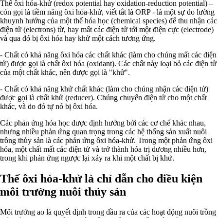
Thế ôxi hóa-khử (redox potential hay oxidation-reduction potential) –
còn gọi là tiềm năng ôxi hóa-khử, viết tắt là ORP - là một sự đo lường
khuynh hướng của một thể hóa học (chemical species) để thu nhận các
điện tử (electrons) từ, hay mất các điện tử tới một điện cực (electrode)
và qua đó bị ôxi hóa hay khử một cách tương ứng.
- Chất có khả năng ôxi hóa các chất khác (làm cho chúng mất các điện
tử) được gọi là chất ôxi hóa (oxidant). Các chất này loại bỏ các điện tử
của một chất khác, nên được gọi là "khử".
- Chất có khả năng khử chất khác (làm cho chúng nhận các điện tử)
được gọi là chất khử (reducer). Chúng chuyển điện tử cho một chất
khác, và do đó tự nó bị ôxi hóa.
Các phản ứng hóa học được định hướng bởi các cơ chế khác nhau,
nhưng nhiều phản ứng quan trọng trong các hệ thống sản xuất nuôi
trồng thủy sản là các phản ứng ôxi hóa-khử. Trong một phản ứng ôxi
hóa, một chất mất các điện tử và trở thành hóa trị dương nhiều hơn,
trong khi phản ứng ngược lại xảy ra khi một chất bị khử.
Thế ôxi hóa-khử là chỉ dẫn cho điều kiện
môi trường nuôi thủy sản
Môi trường ao là quyết định trong đầu ra của các hoạt động nuôi trồng