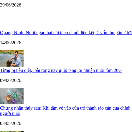
29/06/2026
Quảng Ninh: Nuôi ngao hai cùi theo chuỗi liên kết, 1 vốn thu gần 2 lời
14/06/2026
Từng bị tiêu diệt, loài rong nay giúp tăng lợi nhuận nuôi tôm 20%
09/06/2026
Chứng nhận thủy sản: Khi tấm vé vào cửa trở thành rào cản của chính
người nuôi
08/05/2026