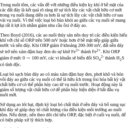
Trong nuôi tôm, các vấn đề với những điều kiện kỵ khí ở bề mặt của
các đất đáy là kết quả rõ ràng từ sự tích lũy các vật chất hữu cơ mới
trong vụ nuôi đang diễn ra hơn là sự tích lũy các vật chất hữu cơ sau
vài vụ nuôi. Vì thế việc loại bỏ bùn khỏi ao giữa các vụ nuôi sẽ mang
lại rất ít lợi ích nhằm giảm nhu cầu ôxi ở đáy ao.
Theo Boyd (2016), các ao nuôi thủy sản nên duy trì các điều kiện hiếu
khí với chỉ số ORP trên 500 mV hoặc hơn ở bề mặt tiếp giáp giữa
nước và nền đáy. Khi ORP giảm ở khoảng 200-300 mV, đất nền đáy
3+
2+
sẽ trở nên xám đậm hay đen do sự khử Fe
thành Fe
. Khi ORP
2-
giảm ở mức 0 ⁓ 100 mV, các vi khuẩn sẽ biến đổi SO
thành H
S
4
2
có tính độc.
Loại bỏ sạch bùn đáy ao có màu xám đậm hay đen, phơi khô và bón
vôi đáy ao giữa các vụ nuôi có thể là hữu ích trong ôxi hóa bất kỳ vật
chất hữu cơ có thể phân hủy cao từ vụ nuôi trước. Hoạt động này là
giảm số lượng vật chất hữu cơ dễ phân hủy hiện diện ở bắt đầu vụ
nuôi mới.
Sử dụng ao lót bạt, định kỳ loại bỏ chất thải ở nền đáy và bổ sung sục
khí đáy sẽ giúp duy trì chất lượng của điều kiện môi trường ao nuôi
tôm. Nếu được, nên theo dõi chỉ tiêu ORP, đặc biệt ở cuối vụ nuôi, để
có biện pháp xử lý thích hợp.