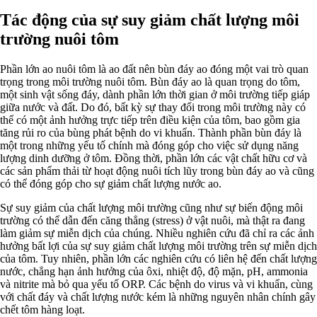
Tác động của sự suy giảm chất lượng môi
trường nuôi tôm
Phần lớn ao nuôi tôm là ao đất nên bùn đáy ao đóng một vai trò quan
trọng trong môi trường nuôi tôm. Bùn đáy ao là quan trọng do tôm,
một sinh vật sống đáy, dành phần lớn thời gian ở môi trường tiếp giáp
giữa nước và đất. Do đó, bất kỳ sự thay đổi trong môi trường này có
thể có một ảnh hưởng trực tiếp trên điều kiện của tôm, bao gồm gia
tăng rủi ro của bùng phát bệnh do vi khuẩn. Thành phần bùn đáy là
một trong những yếu tố chính mà đóng góp cho việc sử dụng năng
lượng dinh dưỡng ở tôm. Đồng thời, phần lớn các vật chất hữu cơ và
các sản phẩm thải từ hoạt động nuôi tích lũy trong bùn đáy ao và cũng
có thể đóng góp cho sự giảm chất lượng nước ao.
Sự suy giảm của chất lượng môi trường cũng như sự biến động môi
trường có thể dẫn đến căng thẳng (stress) ở vật nuôi, mà thật ra đang
làm giảm sự miễn dịch của chúng. Nhiều nghiên cứu đã chỉ ra các ảnh
hưởng bất lợi của sự suy giảm chất lượng môi trường trên sự miễn dịch
của tôm. Tuy nhiên, phần lớn các nghiên cứu có liên hệ đến chất lượng
nước, chẳng hạn ảnh hưởng của ôxi, nhiệt độ, độ mặn, pH, ammonia
và nitrite mà bỏ qua yếu tố ORP. Các bệnh do virus và vi khuẩn, cùng
với chất đáy và chất lượng nước kém là những nguyên nhân chính gây
chết tôm hàng loạt.