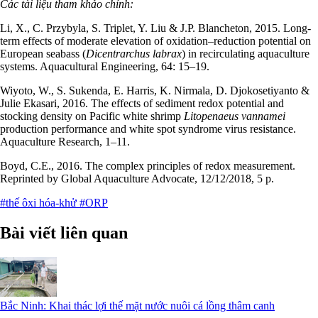
Các tài liệu tham khảo chính:
Li, X., C. Przybyla, S. Triplet, Y. Liu & J.P. Blancheton, 2015. Long-
term effects of moderate elevation of oxidation–reduction potential on
European seabass (
Dicentrarchus labrax
) in recirculating aquaculture
systems. Aquacultural Engineering, 64: 15–19.
Wiyoto, W., S. Sukenda, E. Harris, K. Nirmala, D. Djokosetiyanto &
Julie Ekasari, 2016. The effects of sediment redox potential and
stocking density on Pacific white shrimp
Litopenaeus
vannamei
production performance and white spot syndrome virus resistance.
Aquaculture Research, 1–11.
Boyd, C.E., 2016. The complex principles of redox measurement.
Reprinted by Global Aquaculture Advocate, 12/12/2018, 5 p.
#thế ôxi hóa-khử
#ORP
Bài viết liên quan
Bắc Ninh: Khai thác lợi thế mặt nước nuôi cá lồng thâm canh