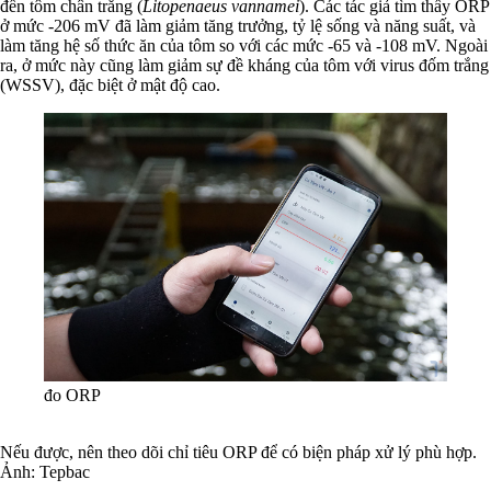
đến tôm chân trắng (
Litopenaeus vannamei
). Các tác giả tìm thấy ORP
ở mức -206 mV đã làm giảm tăng trưởng, tỷ lệ sống và năng suất, và
làm tăng hệ số thức ăn của tôm so với các mức -65 và -108 mV. Ngoài
ra, ở mức này cũng làm giảm sự đề kháng của tôm với virus đốm trắng
(WSSV), đặc biệt ở mật độ cao.
đo ORP
Nếu được, nên theo dõi chỉ tiêu ORP để có biện pháp xử lý phù hợp.
Ảnh: Tepbac