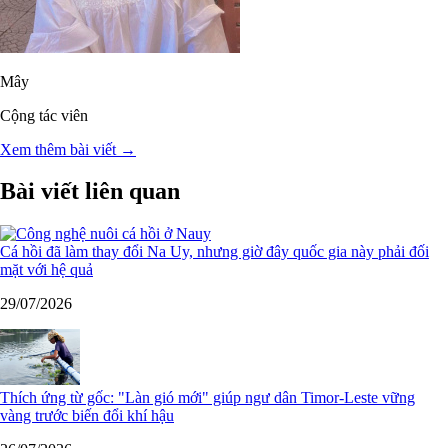
Mây
Cộng tác viên
Xem thêm bài viết →
Bài viết liên quan
Cá hồi đã làm thay đổi Na Uy, nhưng giờ đây quốc gia này phải đối
mặt với hệ quả
29/07/2026
Thích ứng từ gốc: "Làn gió mới" giúp ngư dân Timor-Leste vững
vàng trước biến đổi khí hậu