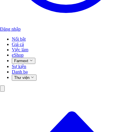
Đăng nhập
Nổi bật
Giá cả
Việc làm
eShop
Farmext
Sự kiện
Danh bạ
Thư viện