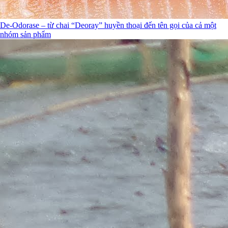
De-Odorase – từ chai “Deoray” huyền thoại đến tên gọi của cả một
nhóm sản phẩm