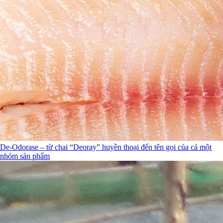
De-Odorase – từ chai “Deoray” huyền thoại đến tên gọi của cả một
nhóm sản phẩm