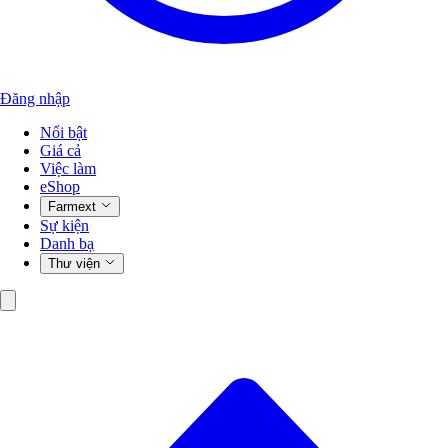
Đăng nhập
Nổi bật
Giá cả
Việc làm
eShop
Farmext
Sự kiện
Danh bạ
Thư viện