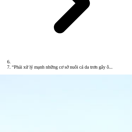
“Phải xử lý mạnh những cơ sở nuôi cá da trơn gây ô...