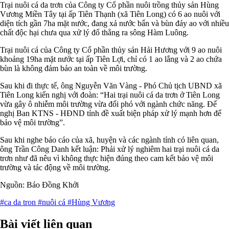
Trại nuôi cá da trơn của Công ty Cổ phần nuôi trồng thủy sản Hùng
Vương Miền Tây tại ấp Tiên Thạnh (xã Tiên Long) có 6 ao nuôi với
diện tích gần 7ha mặt nước, đang xả nước bẩn và bùn đáy ao với nhiều
chất độc hại chưa qua xử lý đổ thẳng ra sông Hàm Luông.
Trại nuôi cá của Công ty Cổ phần thủy sản Hải Hương với 9 ao nuôi
khoảng 19ha mặt nước tại ấp Tiên Lợi, chỉ có 1 ao lắng và 2 ao chứa
bùn là không đảm bảo an toàn về môi trường.
Sau khi đi thực tế, ông Nguyễn Văn Vàng - Phó Chủ tịch UBND xã
Tiên Long kiến nghị với đoàn: “Hai trại nuôi cá da trơn ở Tiên Long
vừa gây ô nhiễm môi trường vừa đối phó với ngành chức năng. Đế
nghị Ban KTNS - HĐND tỉnh đề xuất biện pháp xử lý mạnh hơn để
bảo vệ môi trường”.
Sau khi nghe báo cáo của xã, huyện và các ngành tỉnh có liên quan,
ông Trần Công Danh kết luận: Phải xử lý nghiêm hai trại nuôi cá da
trơn như đã nêu vì không thực hiện đúng theo cam kết bảo vệ môi
trường và tác động về môi trường.
Nguồn: Báo Đồng Khởi
#ca da tron
#nuôi cá
#Hùng Vương
Bài viết liên quan