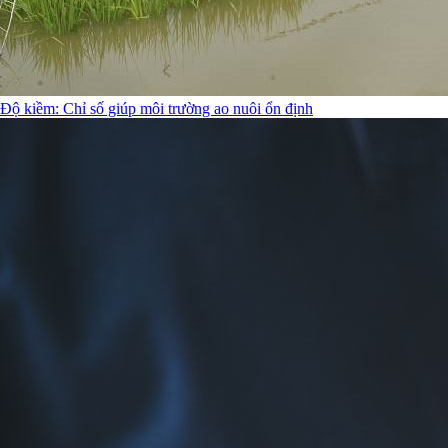
Độ kiềm: Chỉ số giúp môi trường ao nuôi ổn định