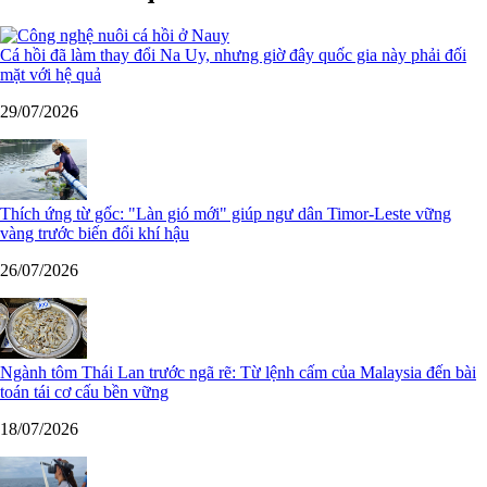
Cá hồi đã làm thay đổi Na Uy, nhưng giờ đây quốc gia này phải đối
mặt với hệ quả
29/07/2026
Thích ứng từ gốc: "Làn gió mới" giúp ngư dân Timor-Leste vững
vàng trước biến đổi khí hậu
26/07/2026
Ngành tôm Thái Lan trước ngã rẽ: Từ lệnh cấm của Malaysia đến bài
toán tái cơ cấu bền vững
18/07/2026