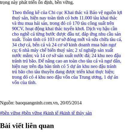
trọng này phát triển ổn định, bền vững.
Theo thống kê của Chi cục Khai thác và Bảo vệ nguồn lợi
thuỷ sản, hiện nay toàn tỉnh có hơn 11.000 tàu khai thác
và thu mua hải sản, trong đó có 170 tàu công suất trên
90CV, hoạt động khai thác tuyến khơi. Dịch vụ hậu cần
cho nghề cá từng bước được đầu tư, đáp ứng nhu cầu sản
xuất. Toàn tỉnh có 103 cơ sở đóng mới và sửa chữa tàu cá,
34 chợ cá, bến cá và 24 cơ sở kinh doanh mua bán ngư
cụ; 6 nhà máy chế biến thuỷ sản; 2 xí nghiệp sản xuất
nước mắm; và 14 cơ sở sản xuất nước đá; 24 khu neo đậu
tránh trú bão. Để nâng cao an toàn cho tàu cá và ngư dân,
hiện nay trên địa bàn tỉnh có 5 dự án khu neo đậu tránh
trú bão cho tàu thuyền đang được triển khai thực hiện;
trong đó có 4 khu neo đậu vốn của Trung ương, 1 dự án
vốn của tỉnh.
Nguồn: baoquangninh.com.vn, 20/05/2014
#bền vững
#bền vững
#kinh tế
#kinh tế thủy sản
Bài viết liên quan