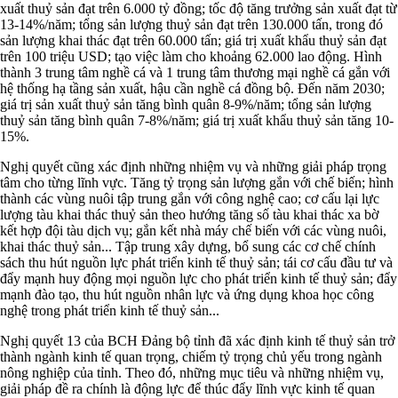
xuất thuỷ sản đạt trên 6.000 tỷ đồng; tốc độ tăng trưởng sản xuất đạt từ
13-14%/năm; tổng sản lượng thuỷ sản đạt trên 130.000 tấn, trong đó
sản lượng khai thác đạt trên 60.000 tấn; giá trị xuất khẩu thuỷ sản đạt
trên 100 triệu USD; tạo việc làm cho khoảng 62.000 lao động. Hình
thành 3 trung tâm nghề cá và 1 trung tâm thương mại nghề cá gắn với
hệ thống hạ tầng sản xuất, hậu cần nghề cá đồng bộ. Đến năm 2030;
giá trị sản xuất thuỷ sản tăng bình quân 8-9%/năm; tổng sản lượng
thuỷ sản tăng bình quân 7-8%/năm; giá trị xuất khẩu thuỷ sản tăng 10-
15%.
Nghị quyết cũng xác định những nhiệm vụ và những giải pháp trọng
tâm cho từng lĩnh vực. Tăng tỷ trọng sản lượng gắn với chế biến; hình
thành các vùng nuôi tập trung gắn với công nghệ cao; cơ cấu lại lực
lượng tàu khai thác thuỷ sản theo hướng tăng số tàu khai thác xa bờ
kết hợp đội tàu dịch vụ; gắn kết nhà máy chế biến với các vùng nuôi,
khai thác thuỷ sản... Tập trung xây dựng, bổ sung các cơ chế chính
sách thu hút nguồn lực phát triển kinh tế thuỷ sản; tái cơ cấu đầu tư và
đẩy mạnh huy động mọi nguồn lực cho phát triển kinh tế thuỷ sản; đẩy
mạnh đào tạo, thu hút nguồn nhân lực và ứng dụng khoa học công
nghệ trong phát triển kinh tế thuỷ sản...
Nghị quyết 13 của BCH Đảng bộ tỉnh đã xác định kinh tế thuỷ sản trở
thành ngành kinh tế quan trọng, chiếm tỷ trọng chủ yếu trong ngành
nông nghiệp của tỉnh. Theo đó, những mục tiêu và những nhiệm vụ,
giải pháp đề ra chính là động lực để thúc đẩy lĩnh vực kinh tế quan