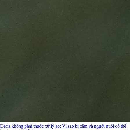
Decis không phải thuốc xử lý ao: Vì sao bị cấm và người nuôi có thể