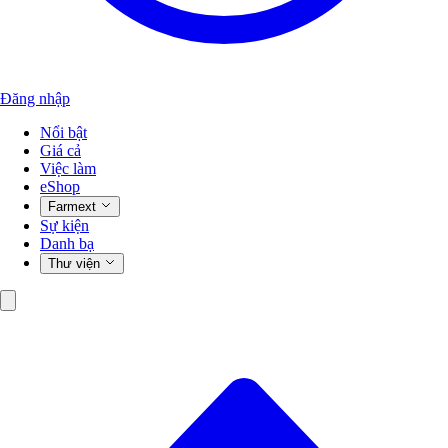
Đăng nhập
Nổi bật
Giá cả
Việc làm
eShop
Farmext
Sự kiện
Danh bạ
Thư viện