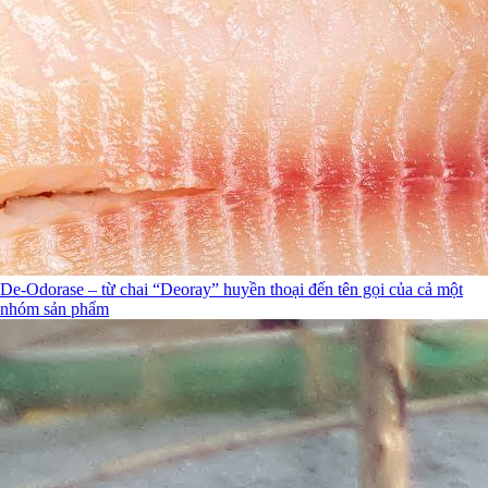
De-Odorase – từ chai “Deoray” huyền thoại đến tên gọi của cả một
nhóm sản phẩm