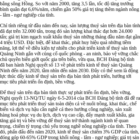
bằng sông Hồng. So với năm 2000, tăng 3,5 lần, tốc độ tăng trưởng
bình quân đạt 6,6%/năm, chiếm gần 50% giá trị tăng thêm ngành nông
- lâm - ngư nghiệp của tỉnh.
Chỉ tính riêng từ đầu năm đến nay, sản lượng thuỷ sản trên địa bàn tỉnh
đã đạt trên 32.000 tấn, trong đó sản lượng khai thác đạt hơn 24.000
tấn; giá trị kim ngạch xuất khẩu thuỷ sản những tháng đầu năm đạt gần
4 triệu USD. Đặc biệt, để khai thác, phát huy hiệu quả những tiềm
năng, lợi thế về điều kiện tự nhiên cho phát triển kinh tế thuỷ sản tỉnh
Quảng Ninh gắn với củng cố quốc phòng - an ninh, bảo vệ vững chắc
chủ quyền biên giới quốc gia trên biển, vừa qua, BCH Đảng bộ tỉnh
đã ban hành Nghị quyết số 13 về phát triển kinh tế thuỷ sản Quảng
Ninh đến năm 2020, tầm nhìn đến năm 2030. Đây có thể xem là động
lực thúc đẩy kinh tế thuỷ sản trên địa bàn tỉnh phát triển, hướng tới
mục tiêu phát triển ổn định, bền vững.
Để thuỷ sản trên địa bàn tỉnh thực sự phát triển ổn định, bền vững,
Nghị quyết 13-NQ/TU ngày 6-5-2014 của BCH Đảng bộ tỉnh đã đề ra
mục tiêu phát triển thuỷ sản toàn diện cả về nuôi trồng, khai thác, chế
biến và dịch vụ hậu cần nghề cá theo hướng công nghiệp, sản xuất
hàng hoá phục vụ du lịch, dịch vụ cao cấp, đẩy mạnh xuất khẩu, gia
tăng giá trị và bền vững để thuỷ sản trở thành ngành kinh tế quan
trọng, chiếm tỷ trọng chủ yếu trong nghề nông nghiệp của tỉnh. Theo
đó, phấn đấu đến năm 2020, kinh tế thuỷ sản chiếm 3% GDP của tỉnh,
đóng góp 60-65% GDP trong khối nông - lâm - ngư nghiệp; giá trị sản